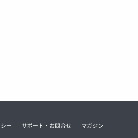
リハ入院料
強化体制加算
リハビリテーション実績指数
リシー
サポート・お問合せ
マガジン