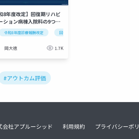
和8年度改定】回復期リハビ
ーション病棟入院料の9つの
点を徹底解説
令和8年度診療報酬改定
リハビリテーション実績指数
回復期リハビリテーション病棟
fim
アウトカム評価
回復期
岡大徳
1.7K
#アウトカム評価
式会社アプルーシッド
利用規約
プライバシーポ