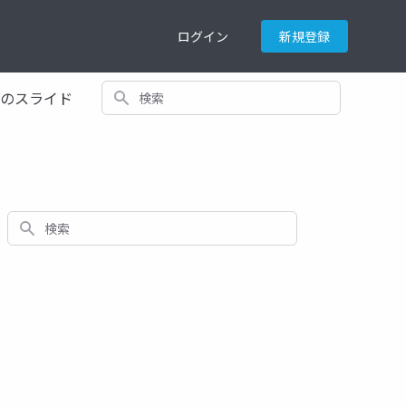
ログイン
新規登録
検索
てのスライド
検索