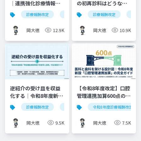
｜連携強化診療情報提
の初再診料はどうな
供料の見直しを図解で
る？算定ルールの明確
診療報酬改定
連携強化診療情報提供料
診療報酬改定
令和8年度
健康
解説
化と現場での対応ガイ
ド
岡大徳
12.9K
岡大徳
10.9K
逆紹介の受け皿を収益
【令和8年度改定】口腔
化する｜令和8年度新設
管理連携加算600点の算
「特定機能病院等紹介
定要件・施設基準まと
診療報酬改定
特定機能病院等紹介患者受入加算
令和8年度診療報酬改定
患者受入加算」完全実
め
践ガイド
岡大徳
9.5K
岡大徳
7.5K