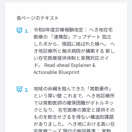
各ページのテキスト
令和8年度診療報酬改定： へき地在宅
1.
医療の 「連携型」アップデート 孤立
した点から、強固に結ばれた線へ。 へ
き地診療所と拠点病院が構築する 新し
い在宅医療提供体制と実務対応ガイ
ド。 Read-ahead Explainer &
Actionable Blueprint
地域の命綱を阻んできた「常勤要件」
2.
という厚い壁 これまで、へき地診療所
では常勤医師の確保困難がボトルネッ
クとなり、 在宅医療の算定と提供その
ものを断念せざるを得ない構造的課題
がありました。 へき地における高い在
宅医療ニーズ 現行の施設基準： 常勤