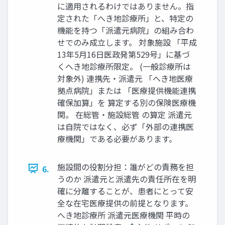
に適用されるわけではありません。指
定された「へき地診療所」と、特定の
機能を持つ「派遣元病院」の組み合わ
せでのみ成立します。 対象施設 「平成
13年5月16日医政発第529号」に基づ
くへき地診療所限定。 (一般診療所は
対象外) 連携先・派遣元 「へき地医療
拠点病院」または 「医療提供機能連携
確保加算」を 算定する別の保険医療機
関。 在総管・施設総管 の算定 派遣元
は自院ではなく、必ず「外部の連携医
療機関」である必要があります。
施設間の役割分担：誰がどの責務を担
6.
うのか 派遣元と派遣先の責任所在を明
確に分離することが、患者にとって安
全な在宅医療提供の前提となります。
へき地診療所 派遣元医療機関 平時の