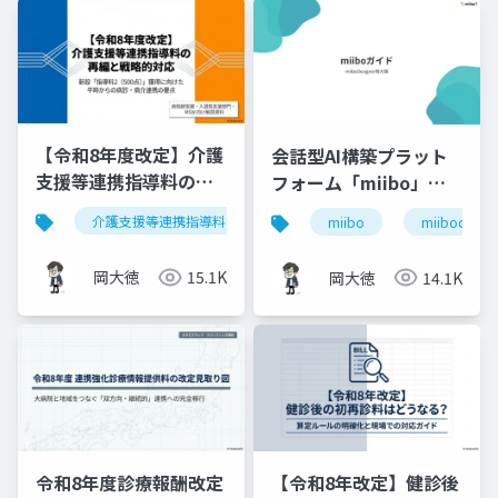
【令和8年度改定】介護
会話型AI構築プラット
支援等連携指導料の再
フォーム「miibo」ガ
編と戦略的対応｜指導
イド
介護支援等連携指導料
令和8年度診療報酬改定
入
miibo
miibodesign
料2（500点）の要件整
理
岡大徳
15.1K
岡大徳
14.1K
令和8年度診療報酬改定
【令和8年改定】健診後