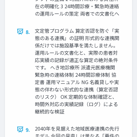
在の明確化 3 24時間診療・緊急時連絡
の運用ルールの策定 両者での文書化へ
文定管プログラム 算定否認を防ぐ「実
8.
態のある連携」の証明 形式的な連携関
係だけでは施設基準を満たしません。
運用ルールの文書化と、実際の患者対
応実績の記録が適正な算定の絶対条件
です。 へき地診療所 派遣元医療機関
緊急時の連絡体制 24時間診療体制 協
定書 運用マニュアル NG 名義貸しや実
態の伴わない形式的な連携（算定否認
のリスク） OK 定期的な体制確認と、
時間外対応の実績記録（ログ）による
継続的な検証
2040年を見据えた地域医療連携の先行
9.
モデル 今回の見直しは単なる「要件の