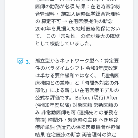
医師の勤務が必須 結果：在宅時医学総
合管理料・ 施設入居時医学総合管理料
の 算定不可 → 在宅医療提供の断念
2040年を見据えた地域医療確保におい
て、 この「常勤性」の壁が最大の障壁
として機能していました。
孤立型からネットワーク型へ：算定要
3.
件のパラダイムシフト 令和8年度改定
は単なる要件緩和ではなく、「連携医
療機関との兼務」と「時間外対応の外
部化」による新しい在宅医療モデルの
公式な評価です。 Before (現行) After
(令和8年度以降) 対象医師 常勤医師の
み 非常勤医師も可 (連携先との兼務を
前提) 時間外・緊急時の主体 へき地診
療所単独 派遣元の保険医療機関が担保
結果 在宅医療の断念 両管理料の算定