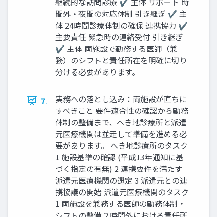
継続的な訪問診療 ✔ 主体 サポート 時
間外・夜間の対応体制 引き継ぎ ✔ 主
体 24時間診療体制の確保 連携協力 ✔
主要責任 緊急時の連絡受付 引き継ぎ
✔ 主体 両施設で勤務する医師（兼
務）のシフトと責任所在を明確に切り
分ける必要があります。
実務への落とし込み：両施設が直ちに
7.
すべきこと 要件適合性の確認から勤務
体制の整備まで、へき地診療所と派遣
元医療機関は並走して準備を進める必
要があります。 へき地診療所のタスク
1 施設基準の確認 (平成13年通知に基
づく指定の有無) 2 連携要件を満たす
派遣元医療機関の選定 3 派遣元との連
携協議の開始 派遣元医療機関のタスク
1 両施設を兼務する医師の勤務体制・
シフトの整備 2 時間外における責任所