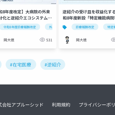
和8年度改定】大病院の外来
逆紹介の受け皿を収益化す
分化と逆紹介エコシステム｜
和8年度新設「特定機能病院
4-1の3本柱を戦略的に解読
介患者受入加算」完全実践
医療
令和8年度診療報酬改定
在宅時医学総合管理料
外来機能分化
施設入居時等医学総合管理料
診療報酬改定
逆紹介
特定機
特定
岡大徳
531
岡大徳
#在宅医療
#逆紹介
式会社アプルーシッド
利用規約
プライバシーポ