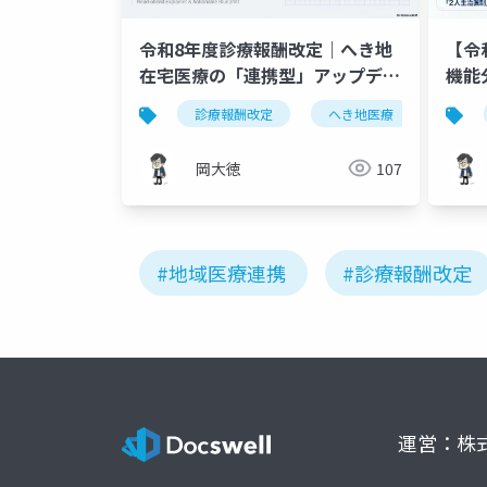
令和8年度診療報酬改定｜へき地
【令
在宅医療の「連携型」アップデー
機能
ト
Ⅱ-
診療報酬改定
へき地医療
在宅
岡大徳
107
#地域医療連携
#診療報酬改定
運営：株