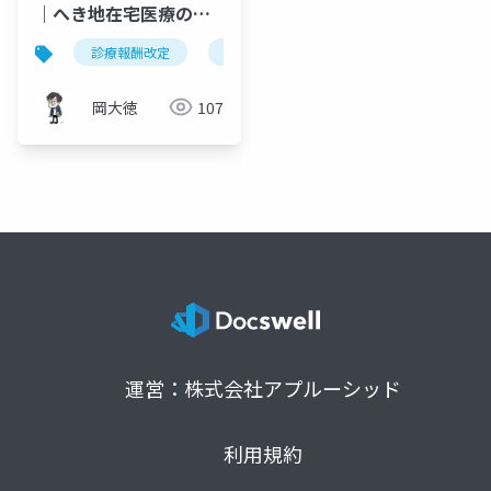
｜へき地在宅医療の
「連携型」アップデー
診療報酬改定
へき地医療
在宅医療
在宅
ト
岡大徳
107
運営：株式会社アプルーシッド
利用規約