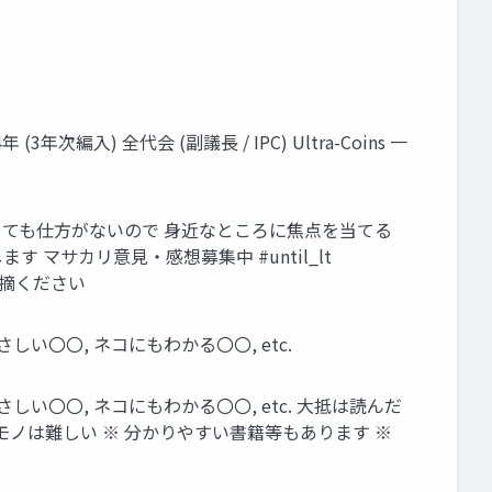
3年次編入) 全代会 (副議長 / IPC) Ultra-Coins 一
しても仕方がないので 身近なところに焦点を当てる
マサカリ意見・感想募集中 #until_lt
ご指摘ください
い〇〇, ネコにもわかる〇〇, etc.
しい〇〇, ネコにもわかる〇〇, etc. 大抵は読んだ
ノは難しい ※ 分かりやすい書籍等もあります ※