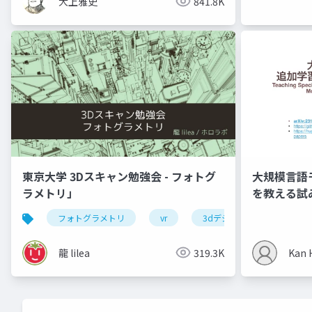
大上雅史
841.8K
東京大学 3Dスキャン勉強会 - フォトグ
大規模言語
ラメトリ」
を教える試み 
arXiv:2312
フォトグラメトリ
vr
3dデジタルアーカイブ
龍 lilea
319.3K
Kan 