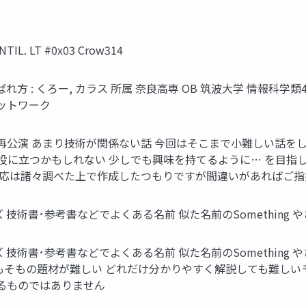
. LT #0x03 Crow314
 呼ばれ方 : くろー, カラス 所属 奈良高専 OB 筑波大学 情報科学類4年 (
ネットワーク
の再公演 あまり技術が関係ない話 今回はそこまで小難しい話を
役に立つかもしれない 少しでも興味を持てるように… を目指します 
 でツイートを 一応は諸々調べた上で作成したつもりですが間違いがあれば
術書･参考書などでよくある名前 似た名前のSomething やさし
術書･参考書などでよくある名前 似た名前のSomething やさ
もそもの題材が難しい どれだけ分かりやすく解説しても難しいモ
まるものではありません