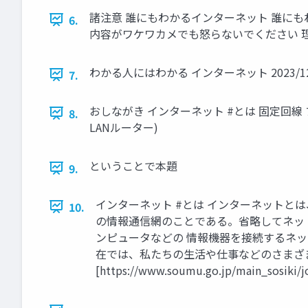
諸注意 誰にもわかるインターネット 誰に
6.
内容がワケワカメでも怒らないでください 
わかる人にはわかる インターネット 2023/12/03 U
7.
おしながき インターネット #とは 固定回線 プロバイ
8.
LANルーター)
ということで本題
9.
インターネット #とは インターネットと
10.
の情報通信網のことである。省略してネットとも呼ばれる
ンピュータなどの 情報機器を接続するネッ
在では、私たちの生活や仕事などのさまざま
[https://www.soumu.go.jp/main_sosiki/jo