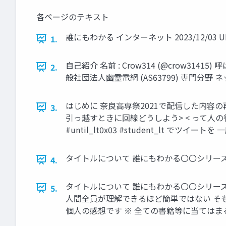
各ページのテキスト
誰にもわかる インターネット 2023/12/03 UNTIL
1.
自己紹介 名前 : Crow314 (@crow31415)
2.
般社団法人幽霊電網 (AS63799) 専門分野 
はじめに 奈良高専祭2021で配信した内容
3.
引っ越すときに回線どうしよう> < って人の
#until_lt0x03 #student_lt
タイトルについて 誰にもわかる〇〇シリーズ 技
4.
タイトルについて 誰にもわかる〇〇シリーズ 技
5.
人間全員が理解できるほど簡単ではない そ
個人の感想です ※ 全ての書籍等に当ては