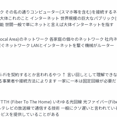
ク その名の通りコンピューター(スマホ等を含む)を接続する
大体これのこと インターネット 世界規模の巨大なパブリック(
可能 世間一般で単にネットと言えば大体インターネットを指す
) 狭い範囲(Local Area)のネットワーク 各家庭の個々のネットワーク
繋ぐネットワーク LANとインターネットを繋ぐ機械がルーター
i-Fiを契約するとか言われるやつ ↑ 言い回しとして理解でき
する事業者や接続方法によります 一家に一本は固定回線が必要
 (Fiber To The Home) いわゆる光回線 光ファイバー(
ルテレビの放送線で通信する技術 一般にクソ遅いと言われている 
ービスを提供していることがある