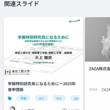
関連スライド
ZAZA株式
学振特別研究員になるために～2025年
度申請版
ZA
学振
dc1
dc2
jsps
pd