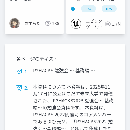
心者向け編 - 2023 v1.0
ue4
ue5
u
エピック
あずらた
236
1.7M
ゲームズ
ジャパン
各ページのテキスト
P2HACKS 勉強会 〜 基礎編 〜
1.
本資料について 本資料は、2025年11
2.
⽉17⽇に公⽴はこだて未来⼤学で開催
された、 P2HACKS2025 勉強会 〜基礎
編〜の勉強会資料です。 本資料は、
P2HACKS 2022開催時のコアメンバー
であるゆひ⽒が、 「P2HACKS2022 勉
強会〜基礎編〜」と題して作成したも