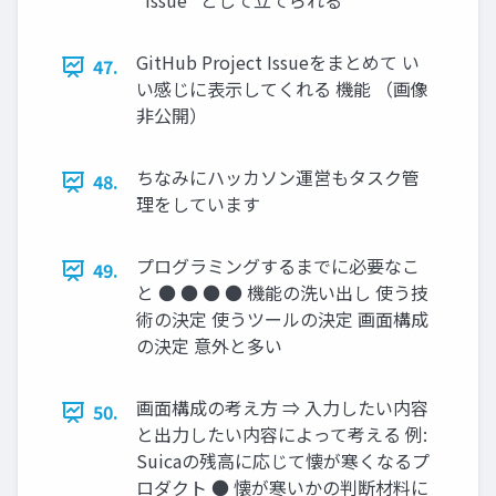
”Issue” として⽴てられる
GitHub Project Issueをまとめて い
47.
い感じに表⽰してくれる 機能 （画像
⾮公開）
ちなみにハッカソン運営もタスク管
48.
理をしています
プログラミングするまでに必要なこ
49.
と ● ● ● ● 機能の洗い出し 使う技
術の決定 使うツールの決定 画⾯構成
の決定 意外と多い
画⾯構成の考え⽅ ⇒ ⼊⼒したい内容
50.
と出⼒したい内容によって考える 例:
Suicaの残⾼に応じて懐が寒くなるプ
ロダクト ● 懐が寒いかの判断材料に