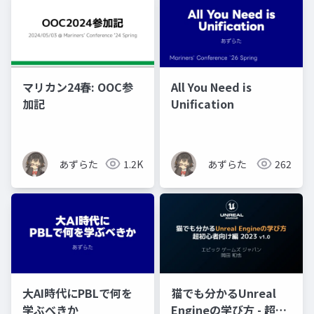
マリカン24春: OOC参
All You Need is
加記
Unification
あずらた
1.2K
あずらた
262
大AI時代にPBLで何を
猫でも分かるUnreal
学ぶべきか
Engineの学び方 - 超初