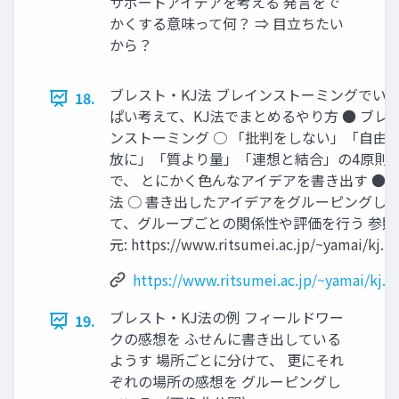
サポートアイデアを考える 発⾔をで
かくする意味って何？ ⇒ ⽬⽴ちたい
から？
ブレスト・KJ法 ブレインストーミングでい
18.
ぱい考えて、KJ法でまとめるやり⽅ ● ブレ
ンストーミング ○ 「批判をしない」「⾃由
放に」「質より量」「連想と結合」の4原則
で、 とにかく⾊んなアイデアを書き出す ● K
法 ○ 書き出したアイデアをグルーピングし
て、グループごとの関係性や評価を⾏う 参照
元: https://www.ritsumei.ac.jp/~yamai/kj.h
https://www.ritsumei.ac.jp/~yamai/kj.
ブレスト・KJ法の例 フィールドワー
19.
クの感想を ふせんに書き出している
ようす 場所ごとに分けて、 更にそれ
ぞれの場所の感想を グルーピングし