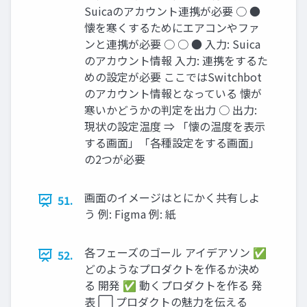
Suicaのアカウント連携が必要 ○ ●
懐を寒くするためにエアコンやファ
ンと連携が必要 ○ ○ ● ⼊⼒: Suica
のアカウント情報 ⼊⼒: 連携をするた
めの設定が必要 ここではSwitchbot
のアカウント情報となっている 懐が
寒いかどうかの判定を出⼒ ○ 出⼒:
現状の設定温度 ⇒ 「懐の温度を表⽰
する画⾯」「各種設定をする画⾯」
の2つが必要
画⾯のイメージはとにかく共有しよ
51.
う 例: Figma 例: 紙
各フェーズのゴール アイデアソン ✅
52.
どのようなプロダクトを作るか決め
る 開発 ✅ 動くプロダクトを作る 発
表 ⬜ プロダクトの魅⼒を伝える