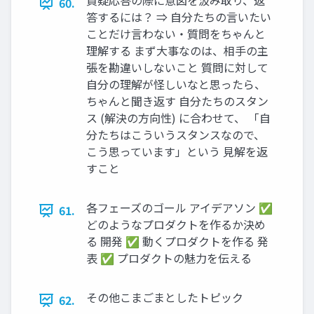
質疑応答の際に意図を汲み取り、返
60.
答するには？ ⇒ ⾃分たちの⾔いたい
ことだけ⾔わない・質問をちゃんと
理解する まず⼤事なのは、相⼿の主
張を勘違いしないこと 質問に対して
⾃分の理解が怪しいなと思ったら、
ちゃんと聞き返す ⾃分たちのスタン
ス (解決の⽅向性) に合わせて、 「⾃
分たちはこういうスタンスなので、
こう思っています」という ⾒解を返
すこと
各フェーズのゴール アイデアソン ✅
61.
どのようなプロダクトを作るか決め
る 開発 ✅ 動くプロダクトを作る 発
表 ✅ プロダクトの魅⼒を伝える
その他こまごまとしたトピック
62.