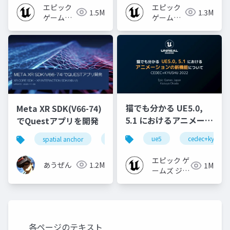
2024]
エピック
エピック
1.5M
1.3M
ゲームズ
ゲームズ
ジャパン
ジャパン
猫でも分かる UE5.0,
Meta XR SDK(V66-74)
5.1 におけるアニメーシ
でQuestアプリを開発
ョンの新機能について
ue5
cedec+kyushu
spatial anchor
unity
quest pro
shapereco
【CEDEC+KYUSHU
2022】
エピック ゲ
あうぜん
1.2M
1M
ームズ ジャ
パン
各ページのテキスト