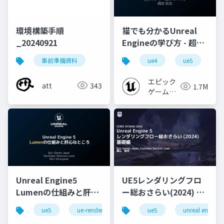
環境構築手順
猫でも分かるUnreal
_20240921
Engineの学び方 - 超初
心者向け編 - 2023 v1.0
事前準備資料
ue4
ue5
u
エピック
att
343
1.7M
ゲームズ
ジャパン
Unreal Engine5
UE5レンダリングフロ
Lumenの仕組みと肝心
ー総おさらい(2024) 基
なところ
礎編！
ue5
ue-rendering
ue-lumen
ue5
unreal engine
[CEDEC+KYUSHU