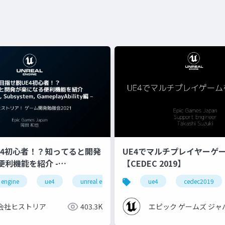
E4初心者！？知ってると開発
UE4でマルチプレイヤーゲ
便利機能を紹介 -
【CEDEC 2019】
, Subsystem,
 engine
ue4
unreal engine 4
historia
ue4
cedec2019
game
bility編 -
会社ヒストリア
403.3K
エピック ゲームズ ジャ