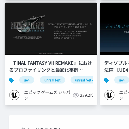
『FINAL FANTASY VII REMAKE』におけ
ディゾブル
るプロファイリングと最適化事例
法陣 【UE4 V
【UNREAL FEST EXTREME 2021
ue4
unreal fest
unreal fest extreme 2021 summer
ue4
SUMMER】
エピック ゲームズ ジャパ
エピ
239.2K
ン
ン