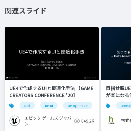
関連スライド
UE4で作成するUIと最適化手法 【GAME
目指せ脱U
CREATORS CONFERENCE '20】
が楽になる
DataAsset
ue4
ue-ui
ue-optimize
unreal
GameplayA
エピック ゲームズ ジャパ
株式
645.2K
ン