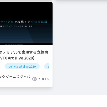
マテリアルで表現する立体魔
FX Art Dive 2020】
ue4 vfx art dive 2020
ue-optimize
ue-console
ue-effect
ue-rendering
ック ゲームズ ジャパ
218.1K