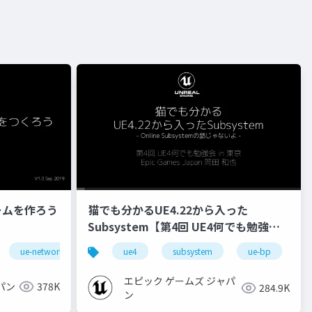
ームを作ろう
猫でも分かるUE4.22から入った
Subsystem【第4回 UE4何でも勉強会
in 東京 2020】
ue-network
ue-bp
ue4
subsystem
ue-bp
u
エピック ゲームズ ジャパ
パン
378K
284.9K
ン