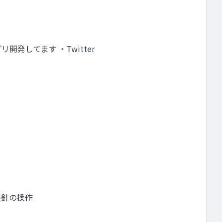
プリ開発してます ・Twitter
？
長針の操作