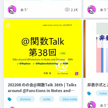
あう゛
2.1K
あう
202208 のの会@関数Talk 38th | Talks
非表示式と
around @Functions in Notes and
notes
Domino
domino
notes
lotus notes
dominoforeve
あう