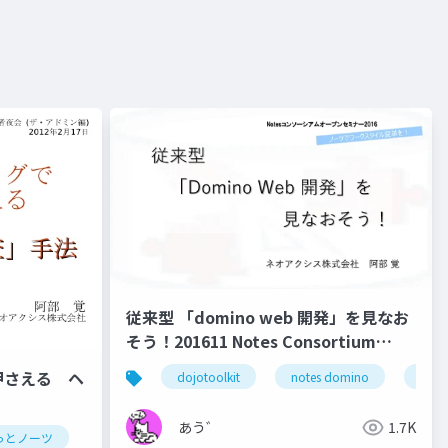
従来型 「domino web 開発」を見なお
そう！201611 Notes Consortium
Open Seminar 公開版
押さえる ヘ
dojotoolkit
notes domino
note
あう゛
1.7K
notes
っとノーツ
notes
ずっとノーツ
テクてく
replication
hcl digital solutions
@関数
backup
hcl domino
database
hcl technologies
hcl not
cluste