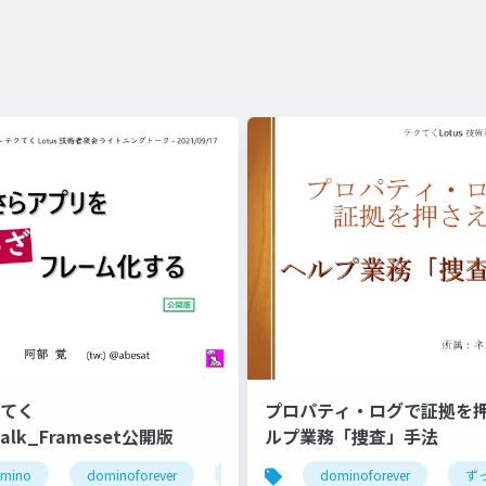
クてく
プロパティ・ログで証拠を
gTalk_Frameset公開版
ルプ業務「捜査」手法
omino
@関数
lotus notes
dominoforever
notesdomino
hcl notes
dominoforever
テクてく
hcl
domino
lotus 
ず