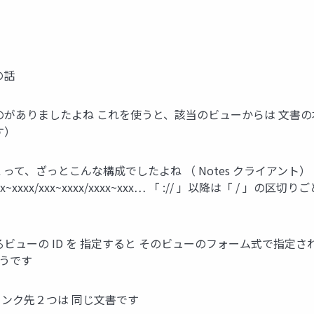
の話
のがありましたよね これを使うと、該当のビューからは 文書
す）
て、ざっとこんな構成でしたよね （ Notes クライアント） notes://se
m/xxx~xxxx/xxx~xxxx/xxxx~xxx… 「 :// 」以降は「 / 」の区
あるビューの ID を 指定すると そのビューのフォーム式で指定
うです
リンク先２つは 同じ文書です