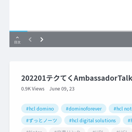
202201テクてくAmbassadorTa
0.9K Views
June 09, 23
#hcl domino
#dominoforever
#hcl not
#ずっとノーツ
#hcl digital solutions
#