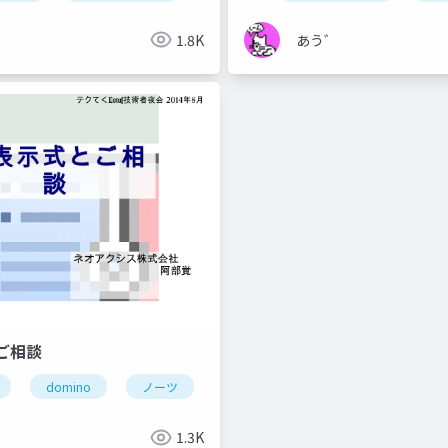
゛
1.8K
あう゛
ご相談
domino
ノーツ
ドミノ
テクてく
hcl
r
のの会
@関数
hcl domino
hcl digital solution
゛
1.3K