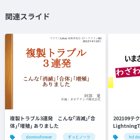
関連スライド
複製トラブル3連発 こんな｢消滅｣｢合
202109テ
体｣｢増殖｣ ありました
Lightnin
dominoforever
ずっとノーツ
テクてく
hcl d