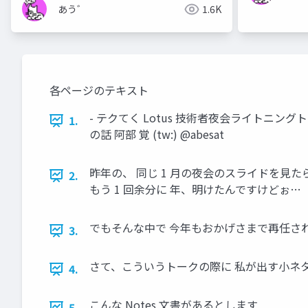
あう゛
1.6K
各ページのテキスト
- テクてく Lotus 技術者夜会ライトニングトー
1.
の話 阿部 覚 (tw:) @abesat
昨年の、 同じ 1 月の夜会のスライドを見
2.
もう 1 回余分に 年、明けたんですけどぉ…
でもそんな中で 今年もおかげさまで再任され
3.
さて、こういうトークの際に 私が出す小ネタ
4.
こんな Notes 文書があるとします
5.