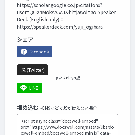
https://scholar.google.co.jp/citations?
user=QOX4MokAAAAJ&hl=ja&oi=ao Speaker
Deck (English only)：
https://speakerdeck.com/yuji_ogihara
シェア
Facebook
(Twitter)
またはPlayer版
LINE
埋め込む
»CMSなどでJSが使えない場合