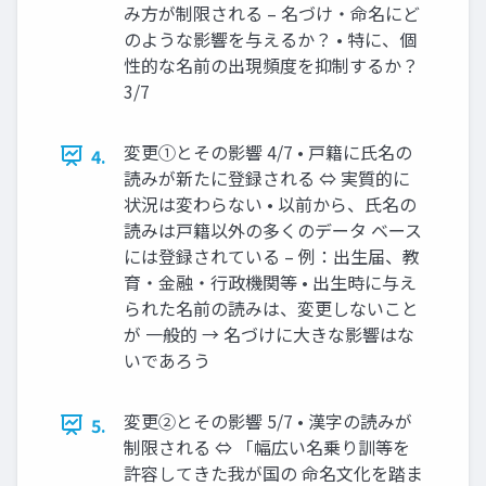
み方が制限される – 名づけ・命名にど
のような影響を与えるか？ • 特に、個
性的な名前の出現頻度を抑制するか？
3/7
変更①とその影響 4/7 • 戸籍に氏名の
4.
読みが新たに登録される ⇔ 実質的に
状況は変わらない • 以前から、氏名の
読みは戸籍以外の多くのデータ ベース
には登録されている – 例：出生届、教
育・金融・行政機関等 • 出生時に与え
られた名前の読みは、変更しないこと
が 一般的 → 名づけに大きな影響はな
いであろう
変更②とその影響 5/7 • 漢字の読みが
5.
制限される ⇔ 「幅広い名乗り訓等を
許容してきた我が国の 命名文化を踏ま