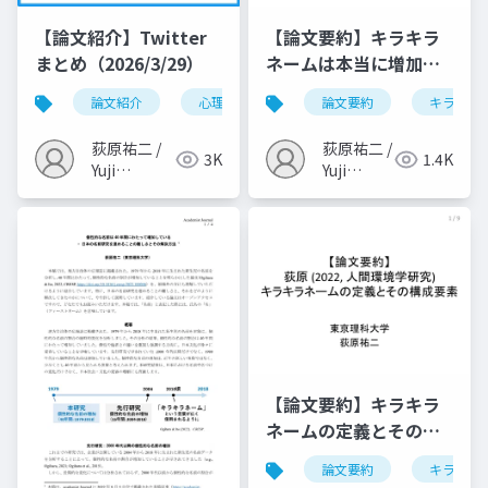
【論文紹介】Twitter
【論文要約】キラキラ
まとめ（2026/3/29）
ネームは本当に増加し
ているのか？（荻原,
論文紹介
心理学
言語学
論文要約
名前
キラキラ
2022, 人間環境学研
究）
荻原祐二 /
荻原祐二 /
3K
1.4K
Yuji
Yuji
Ogihara
Ogihara
【論文要約】キラキラ
ネームの定義とその構
成要素（荻原, 2022, 人
論文要約
キラキラ
間環境学研究）