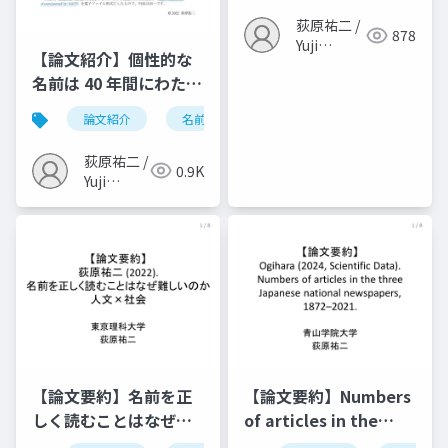
荻原祐二 /
878
Yuji
【論文紹介】個性的な
Ogihara
名前は 40 年間にわたっ
て増加している - 日本
論文紹介
名前
心理学
言語学
新
の名前研究を進めるこ
との難しさとその解決
荻原祐二 /
0.9K
方法（Ogihara & Ito,
Yuji
2022, CRESP）
Ogihara
【論文要約】名前を正
【論文要約】Numbers
しく読むことはなぜ難
of articles in the
しいのか（荻原, 2022,
three Japanese