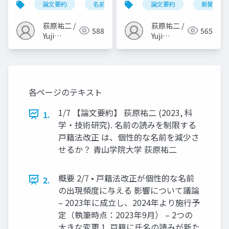
論文要約
名前
言語学
論文要約
漢字
新聞
名乗
人文×社会）
national
newspapers, 1872–
荻原祐二 /
荻原祐二 /
588
565
2021 (Ogihara, 2024,
Yuji
Yuji
Ogihara
Scientific Data)
Ogihara
各ページのテキスト
1/7 【論文要約】 荻原祐二 (2023, 科
1.
学・技術研究). 名前の読みを制限する
戸籍法改正 は、個性的な名前を減少さ
せるか？ 青山学院大学 荻原祐二
概要 2/7 • 戸籍法改正が個性的な名前
2.
の出現頻度に与える 影響について議論
– 2023年に成立し、2024年より施行予
定（執筆時点：2023年9月） – 2つの
大きな変更 1. 戸籍に氏名の読みが新た