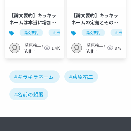
【論文要約】キラキラ
【論文要約】キラキラ
ネームは本当に増加し
ネームの定義とその構
ているのか？（荻原,
成要素（荻原, 2022, 人
論文要約
キラキラネーム
論文要約
心理学
キラキラ
言語学
2022, 人間環境学研
間環境学研究）
究）
荻原祐二 /
荻原祐二 /
1.4K
878
Yuji
Yuji
Ogihara
Ogihara
#キラキラネーム
#荻原祐二
#名前の頻度