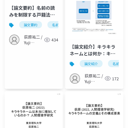
【論文要約】名前の読
みを制限する戸籍法改
正は、個性的な名前を
論文要約
名前
戸籍法
キラキラネーム
減少させるか？（荻原,
2023, 科学・技術研
荻原祐二 /
434
究）
Yuji
【論文紹介】キラキラ
Ogihara
ネームとは何か：キラ
キラネームの定義とそ
論文紹介
名前
の構成要素（荻原,
2022, 人間環境学研
荻原祐二 /
172
究）
Yuji
Ogihara