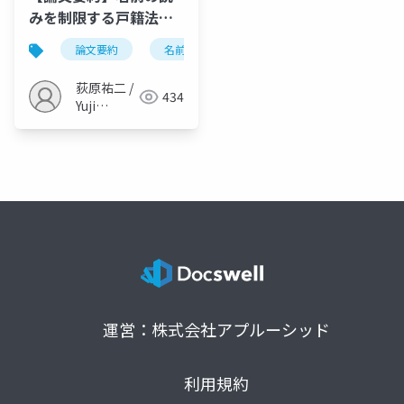
みを制限する戸籍法改
正は、個性的な名前を
論文要約
名前
戸籍法
キラキラネーム
減少させるか？（荻原,
2023, 科学・技術研
荻原祐二 /
434
究）
Yuji
Ogihara
運営：株式会社アプルーシッド
利用規約