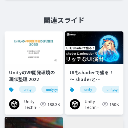
関連スライド
UnityのVR開発環境の
UIもshaderで盛る！
現状整理 2022
〜 shaderと
animationで作るリッ
unity
unitysync
unity
unitysync
チなUI演出
Unity
Unity
188.3K
150K
Technologies
Technologies
Japan
Japan