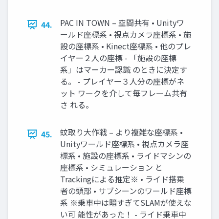
PAC IN TOWN – 空間共有 • Unityワ
44.
ールド座標系 • 視点カメラ座標系 • 施
設の座標系 • Kinect座標系 • 他のプレ
イヤー２人の座標 - 「施設の座標
系」はマーカー認識 のときに決定す
る。 - プレイヤー３人分の座標がネ
ット ワークを介して毎フレーム共有
さ れる。
蚊取り大作戦 – より複雑な座標系 •
45.
Unityワールド座標系 • 視点カメラ座
標系 • 施設の座標系 • ライドマシンの
座標系 • シミュレーション と
Trackingによる推定※ • ライド搭乗
者の頭部 • サブシーンのワールド座標
系 ※乗車中は暗すぎてSLAMが使えな
い可 能性があった！ - ライド乗車中