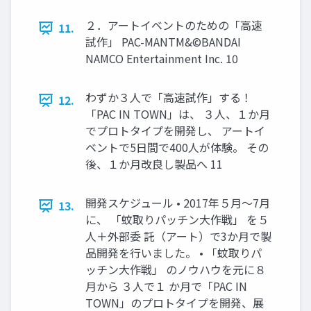
２．アートイベントのための「高速
11.
試作」 PAC-MANTM&©BANDAI
NAMCO Entertainment Inc. 10
わずか３人で「高速試作」する！
12.
「PAC IN TOWN」は、 ３人、１か月
でプロトタイプを開発し、 アートイ
ベントで5日間で400人が体験。 その
後、１か月改良し製品へ 11
開発スケジュール • 2017年５月～7月
13.
に、 「蚊取りパッチン大作戦」 を５
人＋外部委 託（アート）で3か月で製
品開発を行いました。 • 「蚊取りパ
ッチン大作戦」 のノウハウを元に８
月から ３人で１ か月で「PAC IN
TOWN」のプロトタイプを開発、展