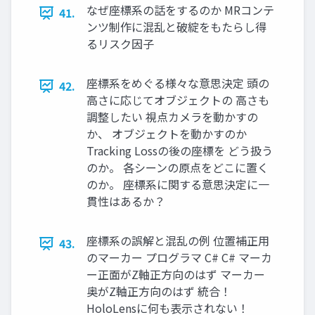
なぜ座標系の話をするのか MRコンテ
41.
ンツ制作に混乱と破綻をもたらし得
るリスク因子
座標系をめぐる様々な意思決定 頭の
42.
高さに応じてオブジェクトの 高さも
調整したい 視点カメラを動かすの
か、 オブジェクトを動かすのか
Tracking Lossの後の座標を どう扱う
のか。 各シーンの原点をどこに置く
のか。 座標系に関する意思決定に一
貫性はあるか？
座標系の誤解と混乱の例 位置補正用
43.
のマーカー プログラマ C# C# マーカ
ー正面がZ軸正方向のはず マーカー
奥がZ軸正方向のはず 統合！
HoloLensに何も表示されない！