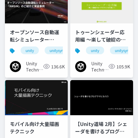
オープンソース自動運
トゥーンシェーダー応
転シミュレーター
用編 ～楽して破綻のな
「AWSIM」のご紹介と
いアウトラインを目指
unity
unitysync
unity
unitysync
実装事例
して～
Unity
Unity
136.6K
105.9K
Technologies
Technologies
Japan
Japan
モバイル向け大量描画
【Unity道場 2月】シェ
テクニック
ーダを書けるプログラ