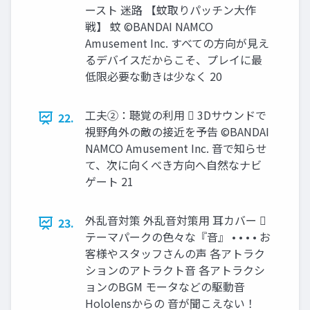
ースト 迷路 【蚊取りパッチン大作
戦】 蚊 ©BANDAI NAMCO
Amusement Inc. すべての方向が見え
るデバイスだからこそ、プレイに最
低限必要な動きは少なく 20
工夫②：聴覚の利用  3Dサウンドで
22.
視野角外の敵の接近を予告 ©BANDAI
NAMCO Amusement Inc. 音で知らせ
て、次に向くべき方向へ自然なナビ
ゲート 21
外乱音対策 外乱音対策用 耳カバー 
23.
テーマパークの色々な『音』 • • • • お
客様やスタッフさんの声 各アトラク
ションのアトラクト音 各アトラクシ
ョンのBGM モータなどの駆動音
Hololensからの 音が聞こえない！