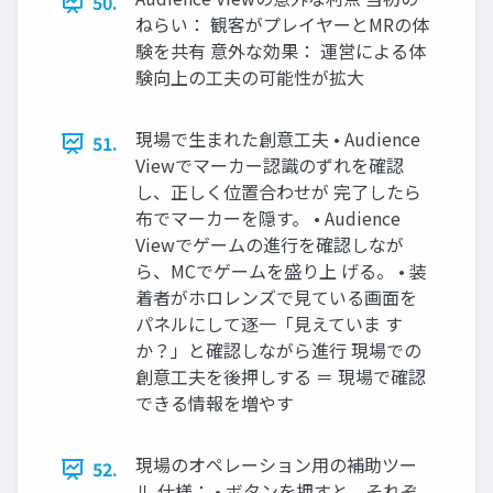
50.
ねらい： 観客がプレイヤーとMRの体
験を共有 意外な効果： 運営による体
験向上の工夫の可能性が拡大
現場で生まれた創意工夫 • Audience
51.
Viewでマーカー認識のずれを確認
し、正しく位置合わせが 完了したら
布でマーカーを隠す。 • Audience
Viewでゲームの進行を確認しなが
ら、MCでゲームを盛り上 げる。 • 装
着者がホロレンズで見ている画面を
パネルにして逐一「見えていま す
か？」と確認しながら進行 現場での
創意工夫を後押しする ＝ 現場で確認
できる情報を増やす
現場のオペレーション用の補助ツー
52.
ル 仕様： • ボタンを押すと、それぞ