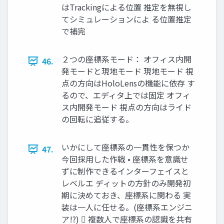
はTrackingによる位置 推定を無視し
てシミュレーションによ る位置推定
で補完
２つの座標系モード： オフィス内開
46.
発モードと現地モード 現地モード 視
点の方向はHoloLensの機能に依存 す
るので、エディタ上では固定 オフィ
ス内開発モード 視点の方向はライド
の回転に追従する。
いかにして座標系の一貫性を保つか
47.
今回採用した作戦 • 座標系を意識せ
ずに制作できるインターフェイスと
レベルエ ディットの方針のみ開発初
期に決めておき、座標系に関わる 実
装は一人に任せる。(座標系エンジニ
ア!?)  複数人で座標系の認識を共有