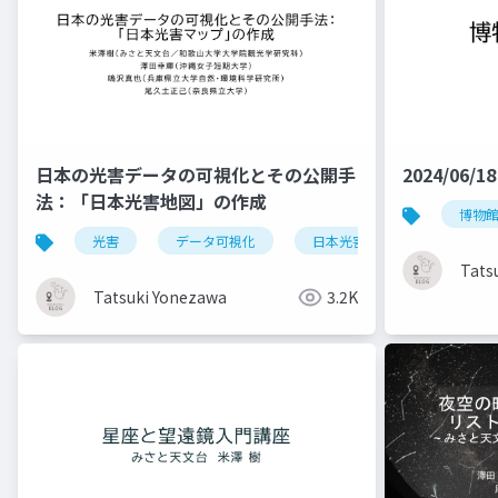
日本の光害データの可視化とその公開手
2024/06/
法：「日本光害地図」の作成
博物
光害
データ可視化
日本光害地図
天文学
Tats
Tatsuki Yonezawa
3.2K