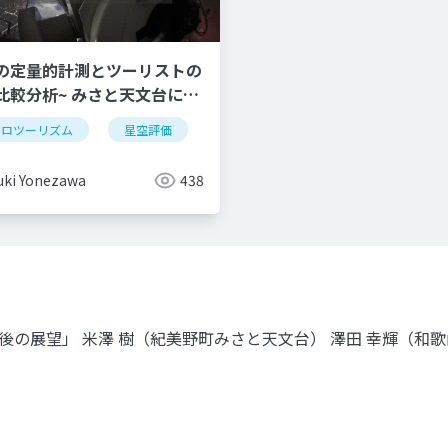
の定量的計測とツーリストの
比較分析~ みさと天文台にお
査と今後の展望 ~
トロツーリズム
星空評価
夜空の明るさ
観光
公開
uki Yonezawa
438
今後の展望」 米澤 樹（紀美野町みさと天文台） 澤田 幸輝（和