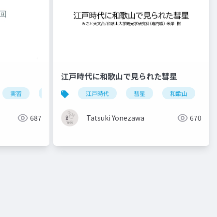
江戸時代に和歌山で見られた彗星
実習
観光教育
江戸時代
彗星
和歌山
687
Tatsuki Yonezawa
670