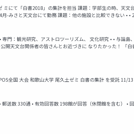
ゼ ミにて「白書2018」の集計を担当 課題：学部生の時、天文台のデ
月-みさと天文台にて勤務 課題：他の施設と比較できない • • 20
 • 専門：観光研究、アストロツーリズム、 文化研究 • • 与論
つ後輩 公開天文台関係者の皆さんとお近づきに なりたかった！ 「白
POS全国 大会 和歌山大学 尾久土ゼミ 白書の集計 を受託 11/13 
/1/31 • 郵送数 330通 • 有効回答数 198館が回答（休閉館を含む