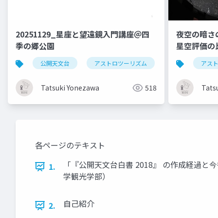
20251129_星座と望遠鏡入門講座＠四
夜空の暗さ
季の郷公園
星空評価の
ける予備調
公開天文台
アストロツーリズム
アス
Tatsuki Yonezawa
518
Tats
各ページのテキスト
「『公開天文台白書 2018』 の作成経過と
1.
学観光学部）
自己紹介
2.