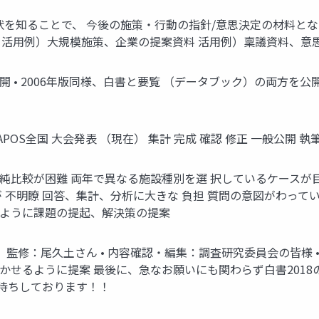
状を知ることで、 今後の施策・行動の指針/意思決定の材料とな
料 活用例）大規模施策、企業の提案資料 活用例）稟議資料、意
開 • 2006年版同様、白書と要覧 （データブック）の両方を公開
全国 大会発表 （現在） 集計 完成 確認 修正 一般公開 執筆 202
版の単純比較が困難 両年で異なる施設種別を選 択しているケースが目立
 不明瞭 回答、集計、分析に大きな 負担 質問の意図がわって
るように課題の提起、解決策の提案
監修：尾久土さん • 内容確認・編集：調査研究委員会の皆様 • 2
活かせるように提案 最後に、急なお願いにも関わらず白書201
待ちしております！！