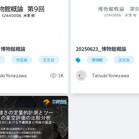
18 博物館概論
20250623_博物館概論
館
学芸員
天文台
職業選択
博物館
観光教育
天文台
アストロツーリズム
uki Yonezawa
1K
Tatsuki Yonezawa