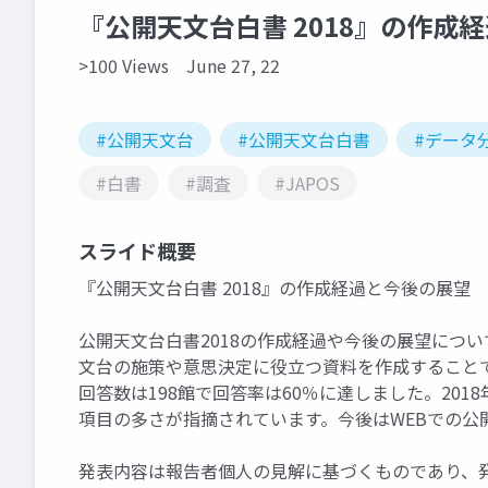
『公開天文台白書 2018』の作成
>100 Views
June 27, 22
#公開天文台
#公開天文台白書
#データ
#白書
#調査
#JAPOS
スライド概要
『公開天文台白書 2018』の作成経過と今後の展望
公開天文台白書2018の作成経過や今後の展望につ
文台の施策や意思決定に役立つ資料を作成することで
回答数は198館で回答率は60％に達しました。201
項目の多さが指摘されています。今後はWEBでの公
発表内容は報告者個人の見解に基づくものであり、