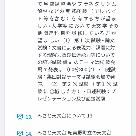
て 星 空観 望 会や プ ラネ タ リウ ム
解説 な どの 実 務経 験 （ アル バ イ
ト 等 を含 む ）を 有 する 方 が望 ま
しい • 大 学等 に おい て 天文 学 その
他 関連 科 目を 履 修し て いる 方 が
望 ま しい （1） 第１ 次 試験 • 論文
試験：文書による表現力、課題に対
する理解力及び伝達能力等について
の記述試験 論文 のテー マは試 験会
場 で発表 。（60分800字） • 口述試
験：集団討論テーマは試験会場で発
表。 （2） 第２ 次 試験 （ 第１ 次 試
験 に 合格 し た方 ） • 口述試験：プ
レゼンテーション及び面接試験
みさと天文台について 13
13.
みさと天文台 紀美野町立の天文台
14.