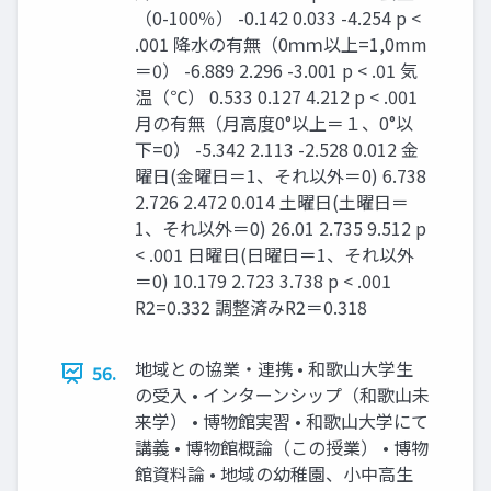
（0-100％） -0.142 0.033 -4.254 p <
.001 降水の有無（0ｍｍ以上=1,0mm
＝0） -6.889 2.296 -3.001 p < .01 気
温（℃） 0.533 0.127 4.212 p < .001
月の有無（月高度0°以上＝１、0°以
下=0） -5.342 2.113 -2.528 0.012 金
曜日(金曜日＝1、それ以外＝0) 6.738
2.726 2.472 0.014 土曜日(土曜日＝
1、それ以外＝0) 26.01 2.735 9.512 p
< .001 日曜日(日曜日＝1、それ以外
＝0) 10.179 2.723 3.738 p < .001
R2=0.332 調整済みR2＝0.318
地域との協業・連携 • 和歌山大学生
56.
の受入 • インターンシップ（和歌山未
来学） • 博物館実習 • 和歌山大学にて
講義 • 博物館概論（この授業） • 博物
館資料論 • 地域の幼稚園、小中高生