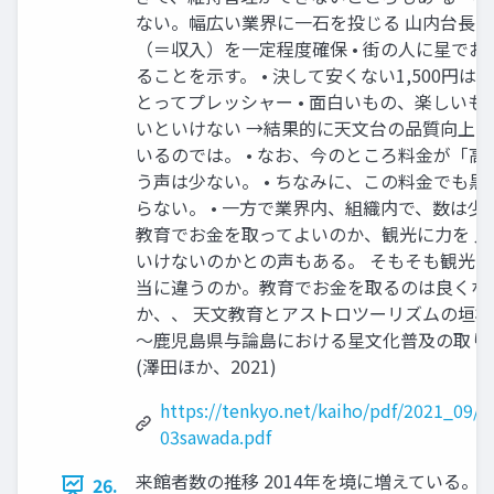
ない。幅広い業界に一石を投じる 山内台長 •
（＝収入）を一定程度確保 • 街の人に星でお
ることを示す。 • 決して安くない1,500円は
とってプレッシャー • 面白いもの、楽しいも
いといけない →結果的に天文台の品質向上
いるのでは。 • なお、今のところ料金が「高
う声は少ない。 • ちなみに、この料金でも黒
らない。 • 一方で業界内、組織内で、数は少
教育でお金を取ってよいのか、観光に力を 
いけないのかとの声もある。 そもそも観光
当に違うのか。教育でお金を取るのは良くな
か、、 天文教育とアストロツーリズムの垣
～鹿児島県与論島における星文化普及の取り
(澤田ほか、2021)
https://tenkyo.net/kaiho/pdf/2021_09/0
03sawada.pdf
来館者数の推移 2014年を境に増えている。
26.