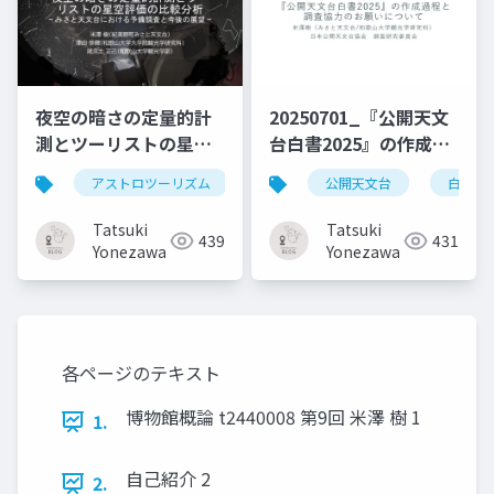
夜空の暗さの定量的計
20250701_『公開天文
測とツーリストの星空
台白書2025』の作成過
評価の比較分析~ みさ
程と調査協力のお願い
アストロツーリズム
星空評価
公開天文台
夜空の明るさ
白書20
と天文台における予備
について
調査と今後の展望 ~
Tatsuki
Tatsuki
439
431
Yonezawa
Yonezawa
各ページのテキスト
博物館概論 t2440008 第9回 米澤 樹 1
1.
自己紹介 2
2.