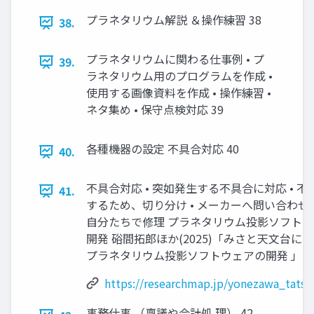
プラネタリウム解説 ＆操作練習 38
38.
プラネタリウムに関わる仕事例 • プ
39.
ラネタリウム用のプログラムを作成 •
使用する画像資料を作成 • 操作練習 •
ネタ集め • 保守点検対応 39
各種機器の設定 不具合対応 40
40.
不具合対応 • 突如発生する不具合に対応 • 
41.
するため、切り分け • メーカーへ問い合わせ 
自分たちで修理 プラネタリウム投影ソフト
開発 硲間拓郎ほか(2025)「みさと天文台に
プラネタリウム投影ソフトウェアの開発 」 4
https://researchmap.jp/yonezawa_tats
事務仕事 （稟議や会計処 理） 42