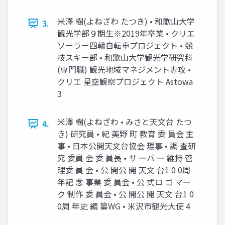
米澤 樹(よねざわ たつき) • 和歌山大学
3.
観光学部９期生※2019年卒業 • クリエ
ソーラー四輪自転車プロジェクト • 競
技スキー部 • 和歌山大学観光学研究科
(専門職) 観光地域マネジメント専攻 •
クリエ 星空観察プロジェクト Astowa
3
米澤 樹(よねざわ • みさと天文台 たつ
4.
き) 研究員 • 紀 美野 町 教育 委 員会 主
事 • 日本公開天文台協会 理事 • 調 査研
究 委員 会 委 員長 • サ ーバ ー 維持 管
理委 員 会 • 公 開公 開 天文 台1 0 0周
年記 念 事業 委 員会 • 公 式ロ ゴ マー
ク 制作 委 員会 • 公 開公 開 天文 台1 0
0周 年史 編 纂WG • 米沢市観光大使 4