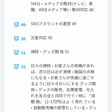
SNS) • メディアの取材(テレビ、新
聞、WEBメディア等) • 取材対応 48
SNSアカウントの運営 49
49.
災害対応 50
50.
掃除・グッズ関 係 51
51.
日々の掃除 • お客さんの来館があれ
52.
ば、次の日は必ず清掃 • 施設の点検
にもなる • お客さんが快適に過ごせ
るように日々きれいにする グッズ関
係 • グッズの販売、在庫管理、仕入
れを友の会と共同で行う • 特に 「双
眼 鏡」 (2-3万円)はよ く売れ ている
• 自動販売機の管理もしている • グッ