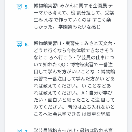
博物館実習I みかんに関する企画展 テ
5.
ーマから考えて、役 割分担して、受講
生み んなで作っていくのは すごく楽
しかった。 学園祭みたいな感じ
博物館実習I I • 実習先：みさと天文台 •
6.
どうせ行くなら今後体験できなさそう
なとこ ろへ行こう • 学芸員の仕事につ
いて知れた QQ：博物館実習で一番注
目して学んだ方がいいことな ：博物館
実習で一番注目して学んだ方がい どあ
れば教えてください。 い ことなどあ
れば教えてください。 A：自分が学び
たい・面白いと思ったことに注 目して
みてください。 普段は立ち入れないと
ころへ社会見学できる は貴重な経験
学芸員資格きっかけ • 最初は取れる資
7.