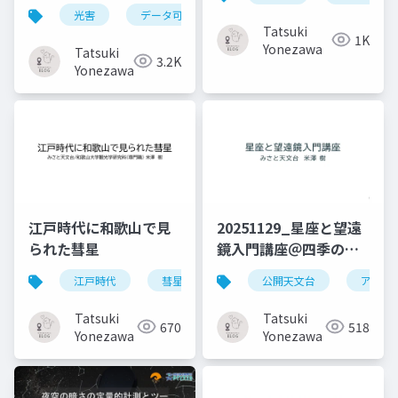
「日本光害地図」の作
光害
データ可視化
日本光害地図
天文学
成
Tatsuki
1K
Yonezawa
Tatsuki
3.2K
Yonezawa
江戸時代に和歌山で見
20251129_星座と望遠
られた彗星
鏡入門講座＠四季の郷
公園
江戸時代
彗星
和歌山
公開天文台
天文学
アスト
自
Tatsuki
Tatsuki
670
518
Yonezawa
Yonezawa