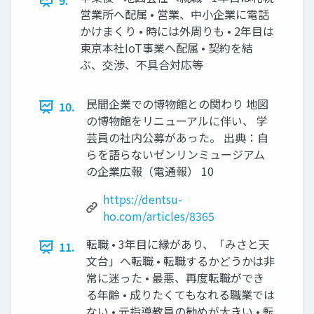
9.
営業所へ配属 • 営業、中小企業に電話
かけまくり • 時には外周りも • 2年目は
東京本社IoT事業へ配属 • 契約を結
ぶ、交渉、不具合対応等
民間企業での博物館との関わり 地図
10.
の博物館をリニューアルに伴い、 学
芸員の社内公募があった。 出典：自
らを語らないゼンリンミュージアム
の企業広報（電通報） 10
https://dentsu-
ho.com/articles/8365
転職 • 3年目に縁があり、「みさと天
11.
文台」へ転職 • 転職するかどうかは非
常に迷った • 最悪、再度転職ができ
る年齢 • 成りたくてもなれる職業では
ない • 元指導教員の勧めが大きい • 転