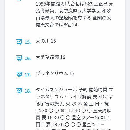
1995年開館 初代台長は尾久土正己 元
指導教員、現奈良県立大学学長 和歌
山県最大の望遠鏡を有する 全国の公
開天文台では8位 14
天の川 15
15.
大型望遠鏡 16
16.
プラネタリウム 17
17.
タイムスケジュール 予約 開始時間 プ
18.
ラネタリウム・ライブ解説 要 3Dによ
る宇宙の旅 月 火 水 木 金 土 日・祝
14:30 〇 〇 ※1 15:30 〇 〇 全天周映
画 要 16:30 〇 〇 星空ツアーNeXT 1
回目 要 19:30 〇 〇 〇 星空ツアー