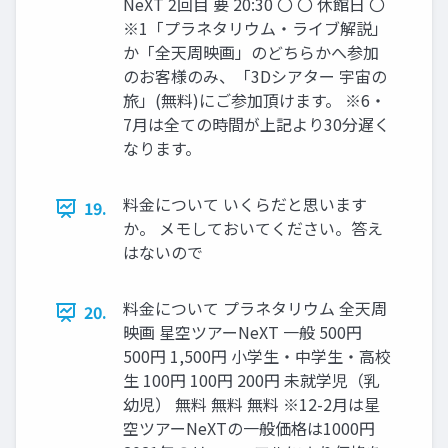
NeXT 2回目 要 20:30 〇 〇 休館日 〇
※1「プラネタリウム・ライブ解説」
か「全天周映画」のどちらかへ参加
のお客様のみ、「3Dシアター 宇宙の
旅」(無料)にご参加頂けます。 ※6・
7月は全ての時間が上記より30分遅く
なります。
料金について いくらだと思います
19.
か。 メモしておいてください。答え
はないので
料金について プラネタリウム 全天周
20.
映画 星空ツアーNeXT 一般 500円
500円 1,500円 小学生・中学生・高校
生 100円 100円 200円 未就学児（乳
幼児） 無料 無料 無料 ※12-2月は星
空ツアーNeXTの一般価格は1000円