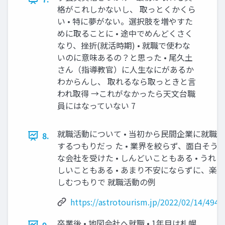
格がこれしかないし、 取っとくかくら
い • 特に夢がない。選択肢を増やすた
めに取ることに • 途中でめんどくさく
なり、挫折(就活時期) • 就職で使わな
いのに意味あるの？と思った • 尾久土
さん（指導教官）に人生なにがあるか
わからんし、 取れるなら取っときと言
われ取得 →これがなかったら天文台職
員にはなっていない 7
就職活動について • 当初から民間企業に就職
8.
するつもりだっ た • 業界を絞らず、面白そう
な会社を受けた • しんどいこともある • うれ
しいこともある • あまり不安にならずに、楽
しむつもりで 就職活動の例
https://astrotourism.jp/2022/02/14/494/
卒業後 • 地図会社へ就職 • 1年目は札幌