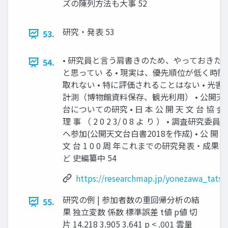
ズの陳列方法も大事 52
研究・発表 53
53.
• 研究員と言う肩書きのため、やっておきた
54.
と思ってい る • 現実は、優先順位が低く時間
取れない • 特に評価されることはない • 光害
計測（博物館資料保存、観光利用） • 公開天
台についての研究 • 日 本 公 開 天 文 台 協 会
理 事 （ 2 0 2 3/ 0 8 よ り ） • 調査研究委員
へ参加(公開天文台白書2018を作成) • 公 開 
文 台 1 0 0 周 年これまでの研究発表・成果な
ど 史編纂中 54
https://researchmap.jp/yonezawa_tatsu
研究の例 | 参加者数の重回帰分析の結
55.
果 独立変数 係数 標準誤差 t値 p値 切
片 14.218 3.905 3.641 p < .001 雲量