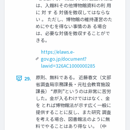
は、入館料その他博物館資料の利 用
に 対 す る 対価を徴収してはならな
い 。 ただし、博物館の維持運営のた
めにやむを得ない事情のあ る場合
は、必要な対価を徴収することがで
きる。
https://elaws.e-
gov.go.jp/document?
lawid=326AC1000000285
原則、無料である。 近藤春文（文部
29.
省調査局宗務課長・元社会教育施設
課長） “原則”というのは非常に苦労
した。金が入るわけでははなく、金
を とれば博物館法が示す広く一般に
提供することに反し、また研究 調査
を考える場合、図書館法のように無
料でやることはあり得な い。（中