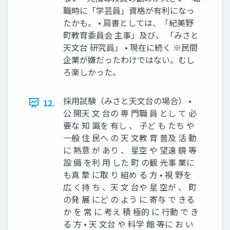
職時に「学芸員」資格が有利になっ
たかも。 • 肩書としては、「紀美野
町教育委員会 主事」及び、 「みさと
天文台 研究員」 • 現在に続く ※民間
企業が嫌だったわけではない。むし
ろ楽しかった。
採用試験（みさと天文台の場合） •
12.
公 開天 文 台の 専 門職 員 とし て 必
要な 知 識を 有し 、 子ど も たち や
一般 住 民へ の 天 文教 育 普及 活 動
に 熱意 が あり 、 星空 や 望遠 鏡 等
設 備 を利 用 した 町 の観 光事 業に
も真 摯 に取 り 組め る 方 • 視 野を
広 く持 ち 、天 文 台や 星 空が 、 町
の発 展 にど の よう に 寄与 で きる
か を 常 に 考え 積 極的 に 行動 で き
る 方 • 天 文台 や 科学 館 等に お い