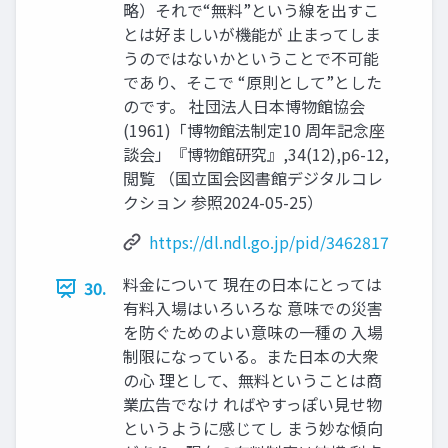
略）それで“無料”という線を出すこ
とは好ましいが機能が 止まってしま
うのではないかということで不可能
であり、そこで “原則として”とした
のです。 社団法人日本博物館協会
(1961)「博物館法制定10 周年記念座
談会」『博物館研究』,34(12),p6-12,
閲覧 （国立国会図書館デジタルコレ
クション 参照2024-05-25）
https://dl.ndl.go.jp/pid/3462817
料金について 現在の日本にとっては
30.
有料入場はいろいろな 意味での災害
を防ぐためのよい意味の一種の 入場
制限になっている。また日本の大衆
の心 理として、無料ということは商
業広告でなけ ればやすっぽい見せ物
というように感じてし まう妙な傾向