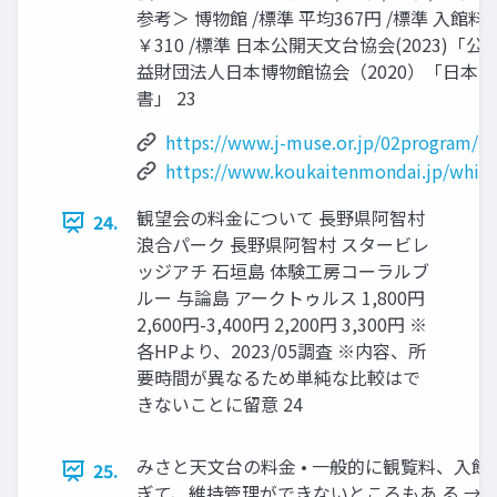
参考＞ 博物館 /標準 平均367円 /標準 入館料 
￥310 /標準 日本公開天文台協会(2023)「公
益財団法人日本博物館協会（2020）「日本
書」 23
https://www.j-muse.or.jp/02program/p
https://www.koukaitenmondai.jp/white
観望会の料金について 長野県阿智村
24.
浪合パーク 長野県阿智村 スタービレ
ッジアチ 石垣島 体験工房コーラルブ
ルー 与論島 アークトゥルス 1,800円
2,600円-3,400円 2,200円 3,300円 ※
各HPより、2023/05調査 ※内容、所
要時間が異なるため単純な比較はで
きないことに留意 24
みさと天文台の料金 • 一般的に観覧料、入館
25.
ぎて、維持管理ができないところもあ る →