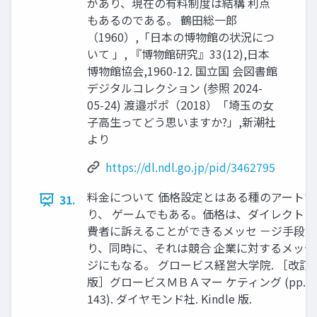
があり、現在の有料制度は結構 利点
もあるのである。 鶴田総一郎
（1960）,「日本の博物館の状況につ
いて 」, 『博物館研究』33(12),日本
博物館協会,1960-12. 国立国 会図書館
デジタルコレクション (参照 2024-
05-24) 渡邉ポポ（2018）「埼玉の女
子高生ってどう思いますか?」,新潮社
より
https://dl.ndl.go.jp/pid/3462795
料金について 価格設定とはある種のアートで
31.
り、 ゲームでもある。価格は、ダイレクト 
費者に訴えることができるメッセ －ジ手段で
り、同時に、それは競合 企業に対するメッセ
ジにもなる。 グロービス経営大学院. ［改訂
版］グロービスＭＢＡマー ケティング (pp.14
143). ダイヤモンド社. Kindle 版.