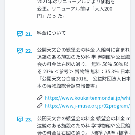
2021年のリニューアルにより価格を
変更。リニューアル前は「大人200
円」だっ た。
料金について
21.
公開天文台の観望会の料金 入館料に含まれない
22.
遠鏡のある施設のため科 学博物館や公民館な
会の料金は右図の通り。 無料 56% 50％以
る 23% ＜参考＞ 博物館 無料：35.3％ 日本公
「公開天文台白書2018」 公益財団法人日本博
本の博物館総合調査報告書」
https://www.koukaitenmondai.jp/white
https://www.j-muse.or.jp/02program/p
公開天文台の観望会の料金 観望会の料金 n=3
23.
遠鏡のある施設のため科 学博物館や公民館な
会の料金は右図の通り。 /標準 /標準 /標準 平均