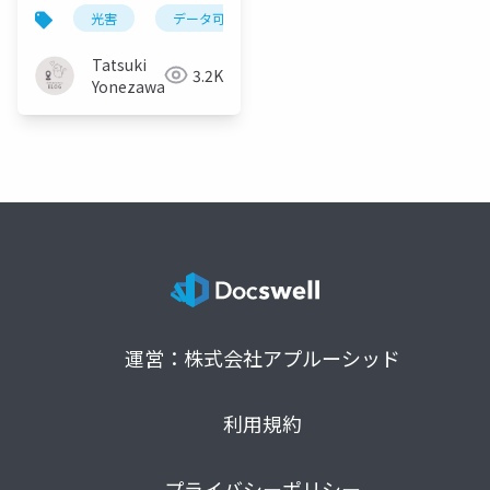
「日本光害地図」の作
光害
データ可視化
日本光害地図
天文学
成
Tatsuki
3.2K
Yonezawa
運営：株式会社アプルーシッド
利用規約
プライバシーポリシー