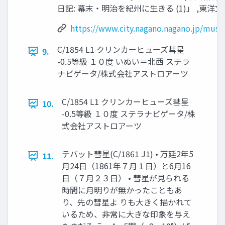
日記: 幕末・明治を紀州に生きる (1)」 ,東洋文
https://www.city.nagano.nagano.jp/muse
C/1854 L1 クリンカーヒューズ彗星
9.
-0.5等級 １０度 いぬい＝北西 ステラ
ナビゲータ/株式会社アストロアーツ
C/1854 L1 クリンカーヒューズ彗星
10.
-0.5等級 １０度 ステラナビゲータ/株
式会社アストロアーツ
テバット彗星(C/1861 J1) • 万延2年5
11.
月24日（1861年７月１日）と6月16
日（７月２３日） • 彗星が見られる
時間に月明りが無かったこともあ
り、先の彗星よ りも大きく描かれて
いるため、非常に大きな印象を与え