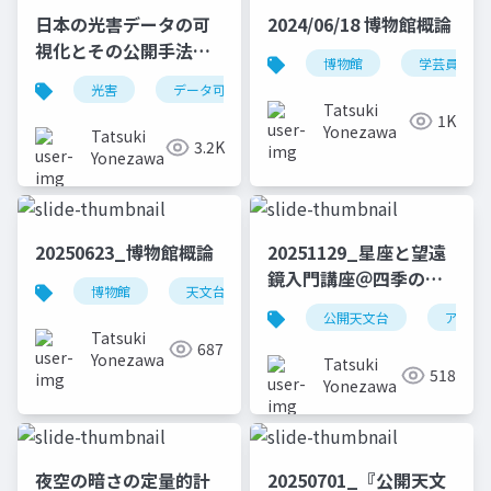
日本の光害データの可
2024/06/18 博物館概論
視化とその公開手法：
博物館
学芸員
「日本光害地図」の作
光害
データ可視化
日本光害地図
天文学
成
Tatsuki
1K
Yonezawa
Tatsuki
3.2K
Yonezawa
20250623_博物館概論
20251129_星座と望遠
鏡入門講座＠四季の郷
博物館
天文台
実習
観光教育
公園
公開天文台
アスト
Tatsuki
687
Yonezawa
Tatsuki
518
Yonezawa
夜空の暗さの定量的計
20250701_『公開天文