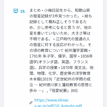
まとめ • 小梅日記をから、和歌山県
19.
の彗星記録が3件見つかった。 • 絵も
記録として概ね正しそうであるた
め、少し参考になると思う が、他の
星を書いていないため、大きさ等は
不明である。 • 江戸時代の普通の人
の彗星に対する反応がわかった。 そ
の頃の教育について 紀州藩学習館 •
1791年 朱子学、儒学、国学 • 1856年
語学(オランダ語、英語、フランス
語)、兵学の授業 • 1870年 英文法、地
理、物理、化学、歴史等の洋学教育
木本毅(2019)「近世紀州の学問の成
立 ― 紀州徳川家と藩校教育の思想と
歩み ―」 ,『信愛紀要』(60)
https://www.shinai-
u.ac.jp/pdf/10_kimoto.pdf