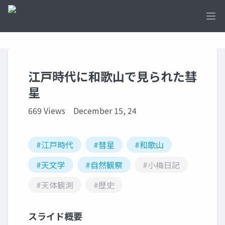
Ope
江戸時代に和歌山で見られた彗
星
669 Views
December 15, 24
#江戸時代
#彗星
#和歌山
#天文学
#自然観察
#小梅日記
#天体観測
#歴史
スライド概要