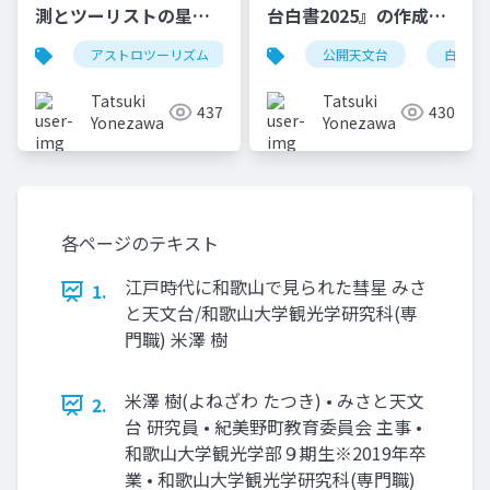
測とツーリストの星空
台白書2025』の作成過
評価の比較分析~ みさ
程と調査協力のお願い
アストロツーリズム
星空評価
公開天文台
夜空の明るさ
白書20
と天文台における予備
について
調査と今後の展望 ~
Tatsuki
Tatsuki
437
430
Yonezawa
Yonezawa
各ページのテキスト
江戸時代に和歌山で見られた彗星 みさ
1.
と天文台/和歌山大学観光学研究科(専
門職) 米澤 樹
米澤 樹(よねざわ たつき) • みさと天文
2.
台 研究員 • 紀美野町教育委員会 主事 •
和歌山大学観光学部９期生※2019年卒
業 • 和歌山大学観光学研究科(専門職)