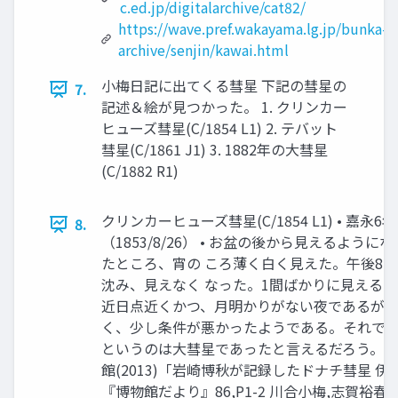
c.ed.jp/digitalarchive/cat82/
https://wave.pref.wakayama.lg.jp/bunka-
archive/senjin/kawai.html
小梅日記に出てくる彗星 下記の彗星の
7.
記述＆絵が見つかった。 1. クリンカー
ヒューズ彗星(C/1854 L1) 2. テバット
彗星(C/1861 J1) 3. 1882年の大彗星
(C/1882 R1)
クリンカーヒューズ彗星(C/1854 L1) • 嘉永6年
8.
（1853/8/26） • お盆の後から見えるよう
たところ、宵の ころ薄く白く見えた。午後8
沈み、見えなく なった。1間ばかりに見える。1間
近日点近くかつ、月明かりがない夜であるが
く、少し条件が悪かったようである。それで
というのは大彗星であったと言えるだろう。 • -
館(2013)「岩崎博秋が記録したドナチ彗星 
『博物館だより』86,P1-2 川合小梅,志賀裕春,