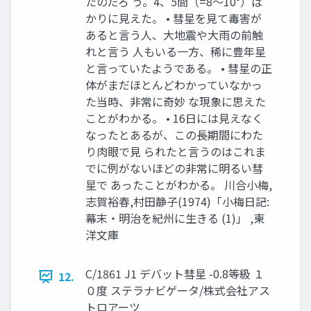
たのだろ う。4、5間（=8～10°）ば
かりに見えた。 • 彗星を見て毒害が
あると言う人、大地震や大雨の前触
れと言う 人もいる一方、稀に豊年星
と言っていたようである。 • 彗星の正
体がまだほとんどわかっていなかっ
た当時、非常に奇妙 な現象に思えた
ことがわかる。 • 16日には見えなく
なったとあるが、この長期間にわた
り肉眼で見 られたと言うのはこれま
でに例がないほどの非常に明るい彗
星で あったことがわかる。 川合小梅,
志賀裕春,村田静子(1974)「小梅日記:
幕末・明治を紀州に生きる (1)」 ,東
洋文庫
C/1861 J1 デバット彗星 -0.8等級 １
12.
０度 ステラナビゲータ/株式会社アス
トロアーツ