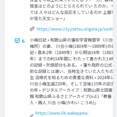
彗星はどのようにとらえられてい たのか。 =
では 人々はどんな反応をしているのか 上越市(2
が見た天文ショー」
https://www.city.joetsu.niigata.jp/soshi
小梅日記 • 和歌山県の藩校学習館督学（川合
6.
梅所）の妻、 川合小梅(1804年～1889年)の日
記 • 嘉永2年（1849年）から明治16年（1883
年）までの約34年間に わたって書かれた14冊
の記録 • 欠損部分もある。 • 藩や政府の公式
的な記録とは違い、当時生きていた人たちの
生 活様式を知るための貴重な資料 • 2024年は
川合小梅生誕220年、そして没後135年の記念
の年 • デジタルアーカイブ：和歌山県立図書
館 和歌山県ふるさとアーカイブ(n.d.)「教養
人・画人 川合 小梅(かわい こうめ)」
https://www.lib.wakayama-