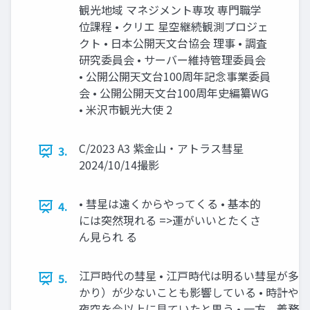
観光地域 マネジメント専攻 専門職学
位課程 • クリエ 星空継続観測プロジェ
クト • 日本公開天文台協会 理事 • 調査
研究委員会 • サーバー維持管理委員会
• 公開公開天文台100周年記念事業委員
会 • 公開公開天文台100周年史編纂WG
• 米沢市観光大使 2
C/2023 A3 紫金山・アトラス彗星
3.
2024/10/14撮影
• 彗星は遠くからやってくる • 基本的
4.
には突然現れる =>運がいいとたくさ
ん見られ る
江戸時代の彗星 • 江戸時代は明るい彗星が多か
5.
かり）が少ないことも影響している • 時計や
夜空を今以上に見ていたと思う • 一方、義務