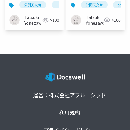
後の展望
結果の概要
公開天文台
公開天
公開天文台
白書2025
調査システム
デー
Tatsuki
Tatsuki
>100
>100
Yonezawa
Yonezawa
運営：株式会社アプルーシッド
利用規約
プライバシーポリシー