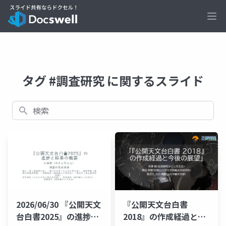
Ope
タグ #調査研究 に関するスライド
検索
『公開天文台白書
2026/06/30 『公開天文
2018』の作成経過と今
台白書2025』の進捗と