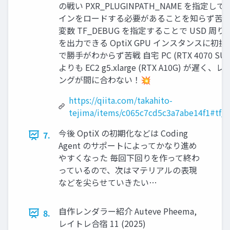
の戦い PXR_PLUGINPATH_NAME を指定し
インをロードする必要があることを知らず苦戦
変数 TF_DEBUG を指定することで USD 周
を出力できる OptiX GPU インスタンスに初
で勝手がわからず苦戦 自宅 PC (RTX 4070 SUP
よりも EC2 g5.xlarge (RTX A10G) が遅く、
ングが間に合わない！💥
https://qiita.com/takahito-
tejima/items/c065c7cd5c3a7abe14f1#tf_
今後 OptiX の初期化などは Coding
7.
Agent のサポートによってかなり進め
やすくなった 毎回下回りを作って終わ
っているので、次はマテリアルの表現
などを尖らせていきたい…
自作レンダラー紹介 Auteve Pheema,
8.
レイトレ合宿 11 (2025)