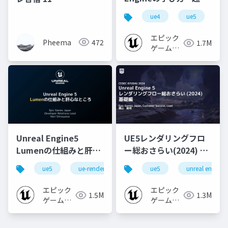
心者向け編 - 2023 v1.0
ue4
ue5
u
エピック
Pheema
472
1.7M
ゲームズ
ジャパン
Unreal Engine5
UE5レンダリングフロ
Lumenの仕組みと肝心
ー総おさらい(2024) 基
なところ
礎編！
ue5
ue-rendering
ue-lumen
ue5
unreal engine
[CEDEC+KYUSHU
2024]
エピック
エピック
1.5M
1.3M
ゲームズ
ゲームズ
ジャパン
ジャパン