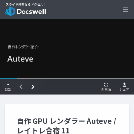
Ope
自作 GPU レンダラー Auteve /
レイトレ合宿 11