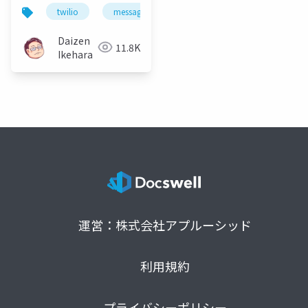
SMS送信入門
twilio
messaging
sms
api
Daizen
11.8K
Ikehara
運営：株式会社アプルーシッド
利用規約
プライバシーポリシー