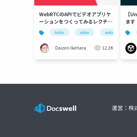
WebRTCのAPIでビデオアプリケ
【Un
ーションをつくってみるレクチャ
ます
ー＆ハンズオン
Vide
twilio
video
webrtc
ap
Daizen Ikehara
12.2K
運営：株