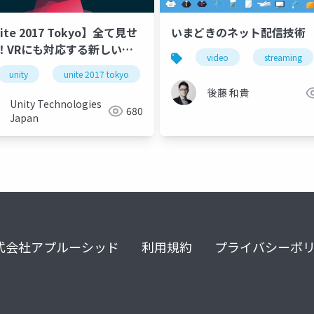
ite 2017 Tokyo】全て見せ
いまどきのネット配信技術
！VRにも対応する新しい
video
streaming
o Player
i
unity
unite 2017 tokyo
後藤 和貴
Unity Technologies
680
Japan
式会社アプルーシッド
利用規約
プライバシーポ