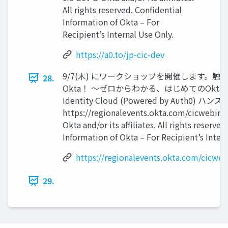
All rights reserved. Conﬁdential
Information of Okta – For
Recipient’s Internal Use Only.
https://a0.to/jp-cic-dev
9/7(⽊) にワークショップを開催します。触
28.
Okta！ 〜ゼロからわかる、はじめてのOkta Cu
Identity Cloud (Powered by Auth0) ハ
https://regionalevents.okta.com/cicwebin
Okta and/or its afﬁliates. All rights reserve
Information of Okta – For Recipient’s Intern
https://regionalevents.okta.com/cicwe
29.