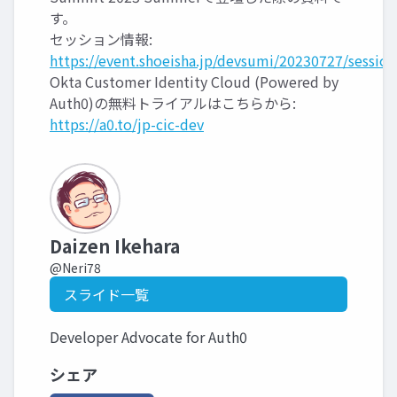
す。
セッション情報:
https://event.shoeisha.jp/devsumi/20230727/session
Okta Customer Identity Cloud (Powered by
Auth0)の無料トライアルはこちらから:
https://a0.to/jp-cic-dev
Daizen Ikehara
@Neri78
スライド一覧
Developer Advocate for Auth0
シェア