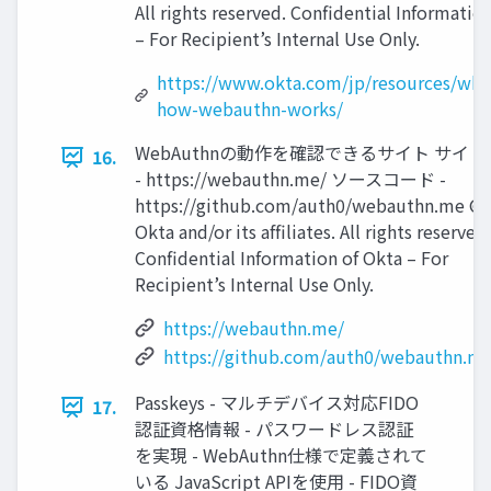
All rights reserved. Conﬁdential Informatio
– For Recipient’s Internal Use Only.
https://www.okta.com/jp/resources/whi
how-webauthn-works/
WebAuthnの動作を確認できるサイト サイト
16.
- https://webauthn.me/ ソースコード -
https://github.com/auth0/webauthn.me ©
Okta and/or its afﬁliates. All rights reserved.
Conﬁdential Information of Okta – For
Recipient’s Internal Use Only.
https://webauthn.me/
https://github.com/auth0/webauthn.m
Passkeys - マルチデバイス対応FIDO
17.
認証資格情報 - パスワードレス認証
を実現 - WebAuthn仕様で定義されて
いる JavaScript APIを使⽤ - FIDO資