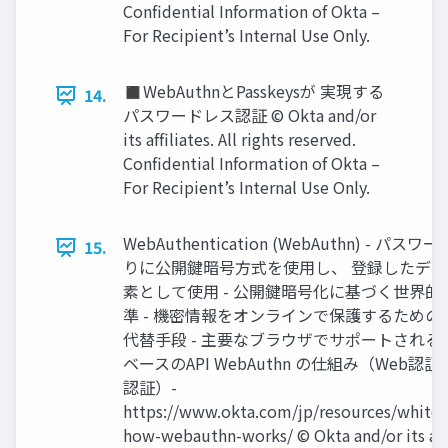
Conﬁdential Information of Okta –
For Recipient’s Internal Use Only.
◼WebAuthnとPasskeysが 実現する
14.
パスワードレス認証 © Okta and/or
its afﬁliates. All rights reserved.
Conﬁdential Information of Okta –
For Recipient’s Internal Use Only.
WebAuthentication (WebAuthn) - パス
15.
りに公開鍵暗号⽅式を使⽤し、 登録したデ
素として使⽤ - 公開鍵暗号化に基づく世界的
準 - 機密情報をオンラインで保護するための
代替⼿段 - 主要なブラウザでサポートされる
ベースのAPI WebAuthn の仕組み（Web認
認証）-
https://www.okta.com/jp/resources/white
how-webauthn-works/ © Okta and/or its afﬁ