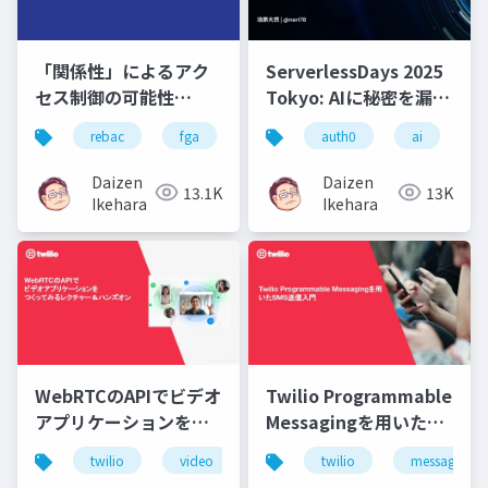
「関係性」によるアク
ServerlessDays 2025
セス制御の可能性
Tokyo: AIに秘密を漏ら
Relationship-Based
さない！」RAG時代の
rebac
fga
auth0
auth0
cloud native
ai
au
r
Access Controlとは？
アクセス制御：ReBAC
で実現するデータ保護
Daizen
Daizen
13.1K
13K
Ikehara
Ikehara
WebRTCのAPIでビデオ
Twilio Programmable
アプリケーションをつ
Messagingを用いた
くってみるレクチャー
SMS送信入門
twilio
video
webrtc
twilio
api
messaging
＆ハンズオン