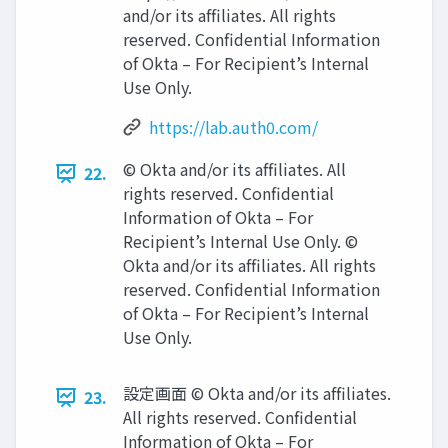
and/or its afﬁliates. All rights
reserved. Conﬁdential Information
of Okta – For Recipient’s Internal
Use Only.
https://lab.auth0.com/
© Okta and/or its afﬁliates. All
22.
rights reserved. Conﬁdential
Information of Okta – For
Recipient’s Internal Use Only. ©
Okta and/or its afﬁliates. All rights
reserved. Conﬁdential Information
of Okta – For Recipient’s Internal
Use Only.
設定画面 © Okta and/or its afﬁliates.
23.
All rights reserved. Conﬁdential
Information of Okta – For