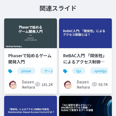
関連スライド
Phaserで始めるゲーム
ReBAC入門 「関係性」
開発入門
によるアクセス制御と
は？
phaser
ゲーム
fga
openfga
Daizen
Daizen
181.2K
59.7K
Ikehara
Ikehara