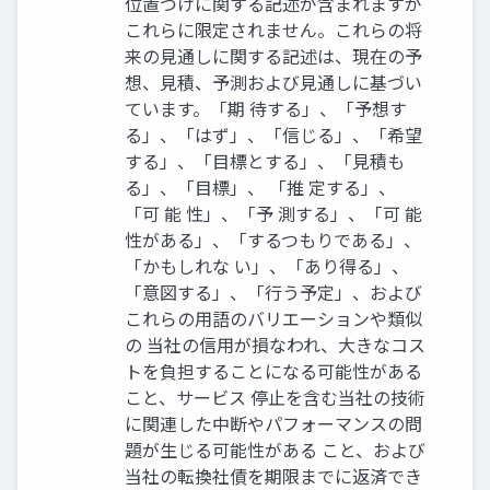
位置づけに関する記述が含まれますが
これらに限定されません。これらの将
来の見通しに関する記述は、現在の予
想、見積、予測および見通しに基づい
ています。「期 待する」、「予想す
る」、「はず」、「信じる」、「希望
する」、「目標とする」、「見積も
る」、「目標」、 「推 定する」、
「可 能 性」、「予 測する」、「可 能
性がある」、「するつもりである」、
「かもしれな い」、「あり得る」、
「意図する」、「行う予定」、および
これらの用語のバリエーションや類似
の 当社の信用が損なわれ、大きなコス
トを負担することになる可能性がある
こと、サービス 停止を含む当社の技術
に関連した中断やパフォーマンスの問
題が生じる可能性がある こと、および
当社の転換社債を期限までに返済でき