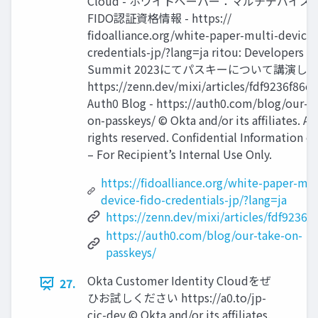
Cloud - ホワイトペーパー：マルチデバイス
FIDO認証資格情報 - https://
ﬁdoalliance.org/white-paper-multi-device
credentials-jp/?lang=ja ritou: Developers
Summit 2023にてパスキーについて講演しま
https://zenn.dev/mixi/articles/fdf9236f86e
Auth0 Blog - https://auth0.com/blog/our-t
on-passkeys/ © Okta and/or its afﬁliates. All
rights reserved. Conﬁdential Information o
– For Recipient’s Internal Use Only.
https://fidoalliance.org/white-paper-mul
device-fido-credentials-jp/?lang=ja
https://zenn.dev/mixi/articles/fdf9236f
https://auth0.com/blog/our-take-on-
passkeys/
Okta Customer Identity Cloudをぜ
27.
ひお試しください https://a0.to/jp-
cic-dev © Okta and/or its afﬁliates.