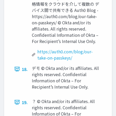
格情報をクラウドを介して複数の デ
バイス間で共有できる Auth0 Blog -
https://auth0.com/blog/our-take-
on-passkeys/ © Okta and/or its
afﬁliates. All rights reserved.
Conﬁdential Information of Okta –
For Recipient’s Internal Use Only.
https://auth0.com/blog/our-
take-on-passkeys/
デモ © Okta and/or its afﬁliates. All
18.
rights reserved. Conﬁdential
Information of Okta – For
Recipient’s Internal Use Only.
？ © Okta and/or its afﬁliates. All
19.
rights reserved. Conﬁdential
Information of Okta – For