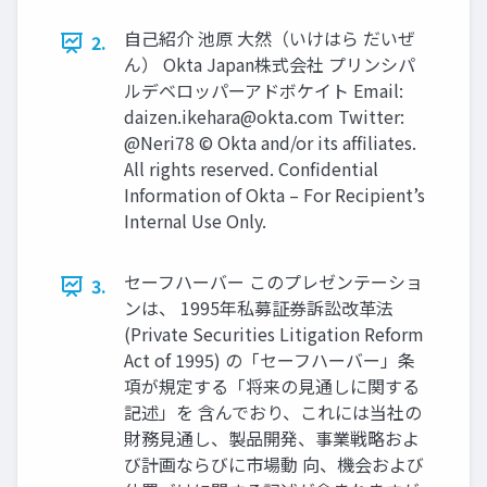
⾃⼰紹介 池原 ⼤然（いけはら だいぜ
2.
ん） Okta Japan株式会社 プリンシパ
ルデベロッパーアドボケイト Email:
daizen.ikehara@okta.com
Twitter:
@Neri78 © Okta and/or its afﬁliates.
All rights reserved. Conﬁdential
Information of Okta – For Recipient’s
Internal Use Only.
セーフハーバー このプレゼンテーショ
3.
ンは、 1995年私募証券訴訟改革法
(Private Securities Litigation Reform
Act of 1995) の「セーフハーバー」条
項が規定する「将来の見通しに関する
記述」を 含んでおり、これには当社の
財務見通し、製品開発、事業戦略およ
び計画ならびに市場動 向、機会および