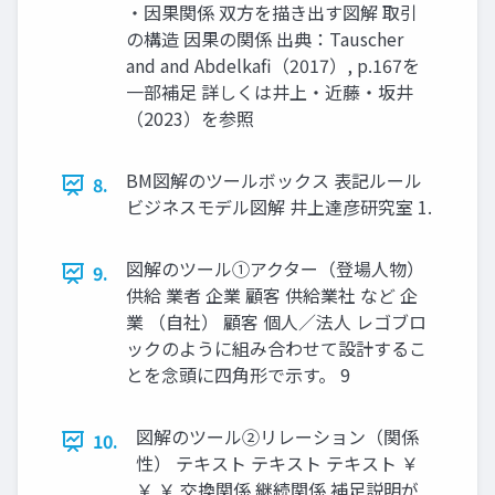
・因果関係 双方を描き出す図解 取引
の構造 因果の関係 出典：Tauscher
and and Abdelkafi（2017）, p.167を
一部補足 詳しくは井上・近藤・坂井
（2023）を参照
BM図解のツールボックス 表記ルール
8.
ビジネスモデル図解 井上達彦研究室 1.
図解のツール①アクター（登場人物）
9.
供給 業者 企業 顧客 供給業社 など 企
業 （自社） 顧客 個人／法人 レゴブロ
ックのように組み合わせて設計するこ
とを念頭に四角形で示す。 9
図解のツール②リレーション（関係
10.
性） テキスト テキスト テキスト ￥
￥ ￥ 交換関係 継続関係 補足説明が