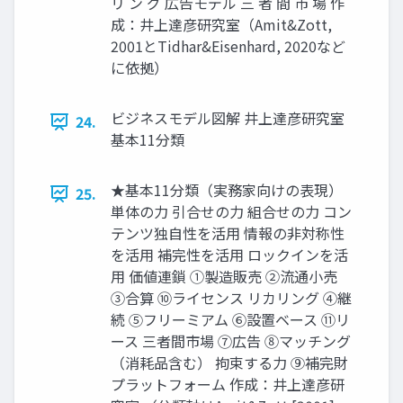
リ ン グ 広告モデル 三 者 間 市 場 作
成：井上達彦研究室（Amit&Zott,
2001とTidhar&Eisenhard, 2020など
に依拠）
ビジネスモデル図解 井上達彦研究室
24.
基本11分類
★基本11分類（実務家向けの表現）
25.
単体の力 引合せの力 組合せの力 コン
テンツ独自性を活用 情報の非対称性
を活用 補完性を活用 ロックインを活
用 価値連鎖 ①製造販売 ②流通小売
③合算 ⑩ライセンス リカリング ④継
続 ⑤フリーミアム ⑥設置ベース ⑪リ
ース 三者間市場 ⑦広告 ⑧マッチング
（消耗品含む） 拘束する力 ⑨補完財
プラットフォーム 作成：井上達彦研