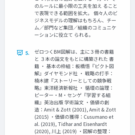
のルールに最小限の工夫を加え ること
で表現できる範囲を拡大。 個々人のビ
ジネスモデルの理解はもちろん、チー
ム／部門など集団／組織のコミュニケ
ーションに役立て られる。
ゼロつくBM図解は、主に３冊の書籍
5.
と ３本の論文をもとに構築された 書
籍 ・ 基本の枠組：板橋悟『ピクト図
解』ダイヤモンド社 ・ 戦略の打手：
楠木建『ストーリーとしての競争戦
略』東洋経済新報社 ・ 循環の論理：
ピーター・M・センゲ『学習する組
織』英治出版 学術論文 ・価値の創
造：Amit & Zott (2001), Amit & Zott
(2015) ・価値の獲得：Cusumano et
al. (2019), Tidhar and Eisenhardt
(2020), 川上 (2019) ・図解の整理：