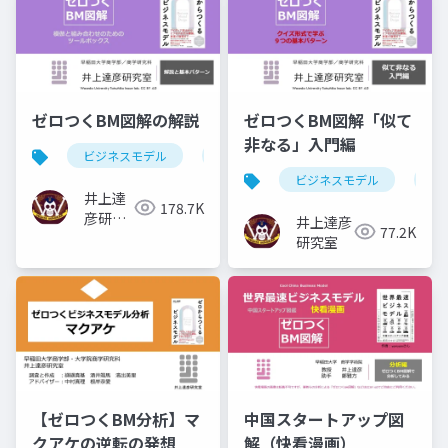
ゼロつくBM図解の解説
ゼロつくBM図解「似て
非なる」入門編
ビジネスモデル
サブスクリプション
フリーミアム
ビジネスモデル
サ
井上達
178.7K
彦研究
井上達彦
77.2K
室
研究室
【ゼロつくBM分析】マ
中国スタートアップ図
クアケの逆転の発想
解（快看漫画）