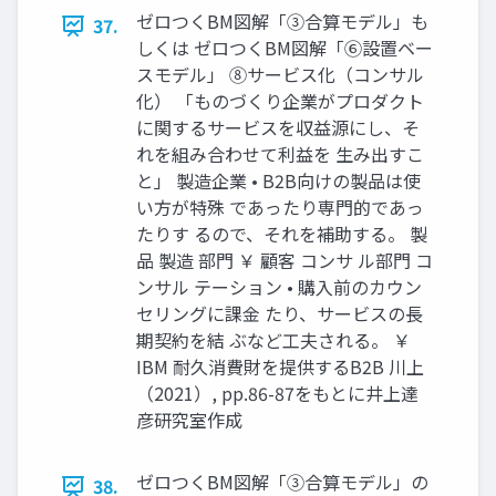
ゼロつくBM図解「③合算モデル」も
37.
しくは ゼロつくBM図解「⑥設置ベー
スモデル」 ⑧サービス化（コンサル
化） 「ものづくり企業がプロダクト
に関するサービスを収益源にし、そ
れを組み合わせて利益を 生み出すこ
と」 製造企業 • B2B向けの製品は使
い方が特殊 であったり専門的であっ
たりす るので、それを補助する。 製
品 製造 部門 ￥ 顧客 コンサ ル部門 コ
ンサル テーション • 購入前のカウン
セリングに課金 たり、サービスの長
期契約を結 ぶなど工夫される。 ￥
IBM 耐久消費財を提供するB2B 川上
（2021）, pp.86-87をもとに井上達
彦研究室作成
ゼロつくBM図解「③合算モデル」の
38.