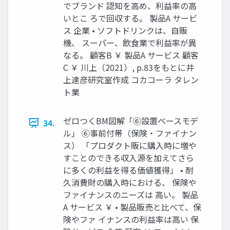
でブランド 認知を高め、利益率の高
いとこ ろで回収する。 製品A サービ
ス 企業 • ソフトドリンクは、自販
機、 スーパー、飲食業で利益率が異
なる。 顧客B ￥ 製品A サービス 顧客
C ￥ 川上（2021）, p.83をもとに井
上達彦研究室作成 コカコーラ タレン
ト業
ゼロつくBM図解「⑥設置ベースモデ
34.
ル」 ⑥事前付帯（保険・ファイナン
ス） 「プロダクト販に購入時に増や
すことのできる収入源を加えてさら
に多くの利益を得る価値獲得」 • 耐
久消費財の購入時における、 保険や
ファイナンスのニーズは 高い。 製品
A サービス ￥ • 製品販売と比べて、保
険やファ イナンスの利益率は高い 保