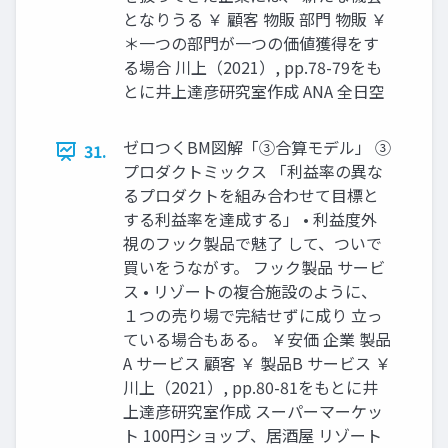
となりうる ￥ 顧客 物販 部門 物販 ￥
＊一つの部門が一つの価値獲得をす
る場合 川上（2021）, pp.78-79をも
とに井上達彦研究室作成 ANA 全日空
ゼロつくBM図解「③合算モデル」 ③
31.
プロダクトミックス 「利益率の異な
るプロダクトを組み合わせて目標と
する利益率を達成する」 • 利益度外
視のフック製品で魅了 して、ついで
買いをうながす。 フック製品 サービ
ス • リゾートの複合施設のように、
１つの売り場で完結せずに成り 立っ
ている場合もある。 ￥安価 企業 製品
A サービス 顧客 ￥ 製品B サービス ￥
川上（2021）, pp.80-81をもとに井
上達彦研究室作成 スーパーマーケッ
ト 100円ショップ、居酒屋 リゾート