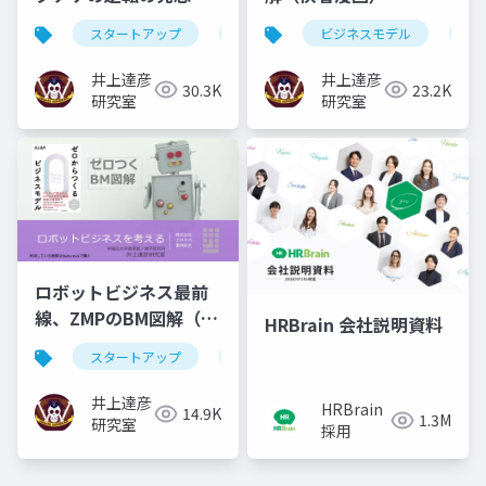
スタートアップ
ビジネスモデル
ビジネスモデル
プラットフォー
フ
井上達彦
井上達彦
30.3K
23.2K
研究室
研究室
ロボットビジネス最前
線、ZMPのBM図解（プ
HRBrain 会社説明資料
ラットフォーム編）
スタートアップ
サブスクリプション
図解
井上達彦
HRBrain
14.9K
1.3M
研究室
採用