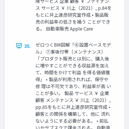
険サービス 企業 顧客 ￥ ファイナン
ス サービス ￥ 川上（2021）, p.84を
もとに井上達彦研究室作成 • 製品販
売の利益率の低さを補う ことができ
る。 自動車販売 Apple Care
ゼロつくBM図解「⑥設置ベースモデ
35.
ル」 ⑦事後付帯（メンテナンス）
「プロダクト販売とは別に、購入後
に増やすことができる収益源を加え
て、時間をかけて利益 を得る価値獲
得」 • 製品が利用されれば、保守や
修 理は不可欠であり、利益率が高 い
ことが多い。 製品 サービス ￥ 企業
顧客 メンテナンス ￥ 川上（2021）,
pp.85をもとに井上達彦研究室作成 •
顧客との関係を構築して、他に 流れ
ないようにする必要がある。 • 前払
いかサブスクで課金される。 自動車