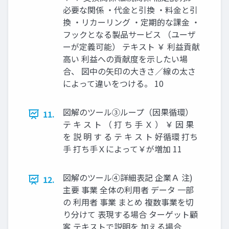
必要な関係 ・代金と引換 ・料金と引
換 ・リカーリング ・定期的な課金 ・
フックとなる製品サービス （ユーザ
ーが定義可能） テキスト ￥ 利益貢献
高い 利益への貢献度を示したい場
合、 図中の矢印の大きさ／線の太さ
によって違いをつける。 10
図解のツール③ループ（因果循環）
11.
テ キ ス ト （ 打 ち 手 Ｘ ） ￥ 因 果
を 説 明 す る テ キ ス ト 好循環 打ち
手 打ち手Ｘによって￥が増加 11
図解のツール④詳細表記 企業Ａ 注)
12.
主要 事業 全体の利用者 データ 一部
の 利用者 事業 まとめ 複数事業を切
り分けて 表現する場合 ターゲット顧
客 テキストで説明を 加える場合