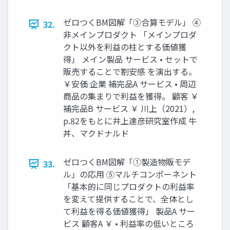
ゼロつくBM図解「③合算モデル」 ④
32.
非メインプロダクト 「メインプロダ
クト以外を利益の柱とする価値獲
得」 メイン製品 サービス • セットで
販売することで割安感 を演出する。
￥安価 企業 補完品A サービス • 周辺
商品の集まりで利益を獲得。 顧客 ￥
補完品B サービス ￥ 川上（2021）,
p.82をもとに井上達彦研究室作成 牛
丼、マクドナルド
ゼロつくBM図解「①製造物販モデ
33.
ル」の応用 ⑤マルチコンポーネント
「基本的に同じプロダクトの利益率
を変えて提供することで、全体とし
て利益を得る価値獲得」 製品A サー
ビス 顧客A ￥ • 利益率の低いところ