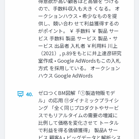
得意欲が高い顧客ほど高値を つける
ので、手数料収入も大き くなる。 オ
ークションハウス • 希少なものを提
供し、競い合わ せて利益獲得するの
がポイント。 ￥ 手数料 ￥ 製品 サー
ビス 手数料 製品 サービス 製品・サ
ービス 出品者 入札者 ￥利用料 川上
（2021）, p.89をもとに井上達彦研究
室作成 • Google AdWordsもこの入札
方式 を採用している。 オークション
ハウス Google AdWords
ゼロつくBM図解「①製造物販モデ
40.
ル」の応用 ⑪ダイナミックプライシ
ング 「全く同じプロダクトやサービ
スでもリアルタイムの需要の増減に
比例して価格を変化させて トータル
で利益を得る価値獲得」 製品A サー
ビス 顧客A • ビッグデータと解析シス