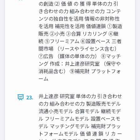
の創造 ⑵ 価 値 の 獲 得 単体の力 引
き合わせの力 組み合わせの力 コンテ
ンツの独自性を活用 情報の非対称性
を活用 補完性を活用 価値連鎖 ①製造
販売 ②小売 ③合算 リカリング ④継
続 ⑤フリーミアム ⑥設置ベース 三者
間市場 （リースやライセンス含む）
⑦広告 （媒体の単体の力） ⑧マッチ
ング 作成：井上達彦研究室 （保守や
消耗品含む） ⑨補完財 プラットフォ
ーム
井上達彦 研究室 単体の力 引き合わせ
23.
の力 組み合わせの力 製造販売モデル
流通小売モデル 合算モデル 継続モデ
ル フリーミアムモデル 設置ベースモ
デル マッチングモデル 補完財プラッ
トフォームモデル 価 値 連 鎖 リ カ ー