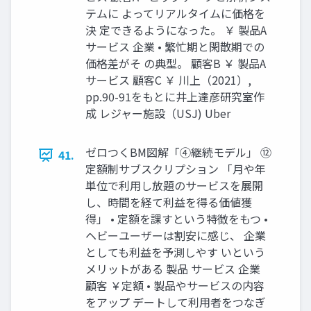
テムに よってリアルタイムに価格を
決 定できるようになった。 ￥ 製品A
サービス 企業 • 繁忙期と閑散期での
価格差がそ の典型。 顧客B ￥ 製品A
サービス 顧客C ￥ 川上（2021）,
pp.90-91をもとに井上達彦研究室作
成 レジャー施設（USJ) Uber
ゼロつくBM図解「④継続モデル」 ⑫
41.
定額制サブスクリプション 「月や年
単位で利用し放題のサービスを展開
し、時間を経て利益を得る価値獲
得」 • 定額を課すという特徴をもつ •
ヘビーユーザーは割安に感じ、 企業
としても利益を予測しやす いという
メリットがある 製品 サービス 企業
顧客 ￥定額 • 製品やサービスの内容
をアップ デートして利用者をつなぎ