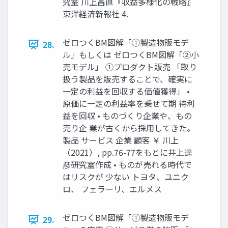
究室 川上昌直『収益多様化の戦略』
東洋経済新報社 4.
ゼロつくBM図解「①製造物販モデ
28.
ル」もしくは ゼロつくBM図解「②小
売モデル」 ①プロダクト販売 「取り
扱う製品を販売することで、確実に
一定の利益を回収する価値獲得」 •
原価に一定の利益率を乗せて期 待利
益を回収 • ものづくり企業や、もの
売り企 業が古くから採用してきた。
製品 サービス 企業 顧客 ￥ 川上
（2021）, pp.76-77をもとに井上達
彦研究室作成 • ものが売れる時代で
はリスクが 少ない トヨタ、ユニク
ロ、 フェラーリ、エルメス
ゼロつくBM図解「①製造物販モデ
29.