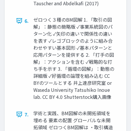
Tauscher and Abdelkafi (2017)
ゼロつく３種のBM図解 1. 「取引の図
6.
解」：静態の簡略版 ✓事業系統図のパ
ターン化 ✓矢印の違いで関係性の違い
を表す ✓レゴブロックのように組み合
わせやすい基本図形 ✓基本パターンと
応用パターンを提供する 2. 「打手の図
解」：アクションを含む ✓戦略的な打
ち手を示す 3. 「循環の図解」：動態の
詳細版 ✓好循環の論理を組み込む CC
BYのツールとする 井上達彦研究室 or
Waseda University Tatsuhiko Inoue
lab. CC BY 4.0 Shutterstock購入画像
学術と実践、BM図解の未開拓領域を
7.
埋める 要素の配置 グローバルな未開
拓領域 ゼロつくBM図解は ・取引構造