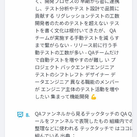
く、開発プロセスの 早期から密に連携
し、テスト分析やテス ト設計で品質に
貢献する リグレッションテストの工数
開発者のためのテストを超えない テス
トを書く文化は根付いてきたが、 QA
チームが実施する手動テストを減 らす
まで繋がらない - リリース前に行う手
動テストの工数が多い - QAチームだけ
で自動テストを増やすのが難し い プ
ロジェクト バックエンドエンジニア
テストのシフトレフト デザイナー デ
ータエンジニア 異なる職能のメンバー
が エンジニア主体のテスト活動を増や
したい 集まって機能開発 💪
QAファンネルから見るテックタッチの QA QA
8.
ールをファンネルで表現したもの 組織内での
整理などに使われる テックタッチで はココに
組んでいる 出典 ：