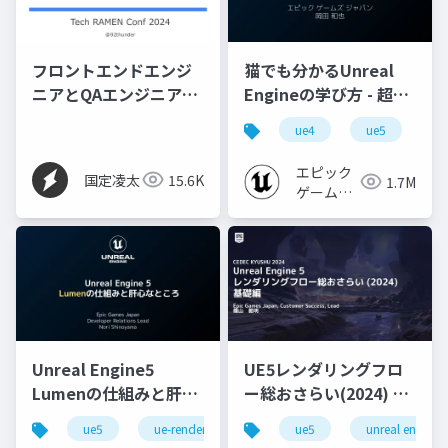
フロントエンドエンジ
猫でも分かるUnreal
ニアとQAエンジニアの
Engineの学び方 - 超初
協働による自動テスト
心者向け編 - 2023 v1.0
ue4
ue5
u
を増やす開発プロセス
エピック
国定凌太
15.6K
1.7M
ゲームズ
ジャパン
Unreal Engine5
UE5レンダリングフロ
Lumenの仕組みと肝心
ー総おさらい(2024) 基
なところ
礎編！
ue5
ue-rendering
ue-lumen
ue5
unreal engine
[CEDEC+KYUSHU