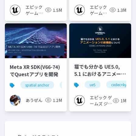
2024]
エピック
エピック
1.5M
1.3M
ゲームズ
ゲームズ
ジャパン
ジャパン
猫でも分かる UE5.0,
Meta XR SDK(V66-74)
5.1 におけるアニメーシ
でQuestアプリを開発
ョンの新機能について
ue5
cedec+kyushu
spatial anchor
unity
quest pro
shapereco
【CEDEC+KYUSHU
2022】
エピック ゲ
あうぜん
1.2M
1M
ームズ ジャ
パン