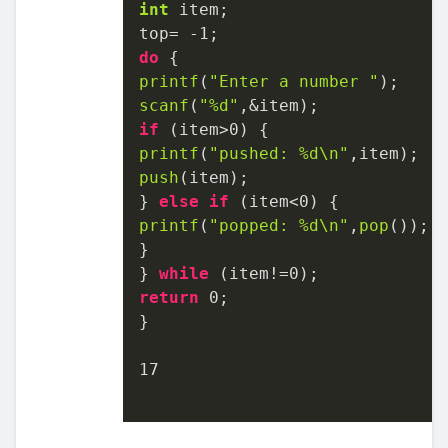
int
 item;

top= 
-1
do
printf
(
"Enter a number "
scanf
(
"%d"
if
 (item>
0
printf
(
"pushed: %d\n"
push
(item);

} 
else
if
 (item<
0
printf
(
"popped: %d\n"
,
pop
());

}

} 
while
 (item!=
0
return
0
;

}

17