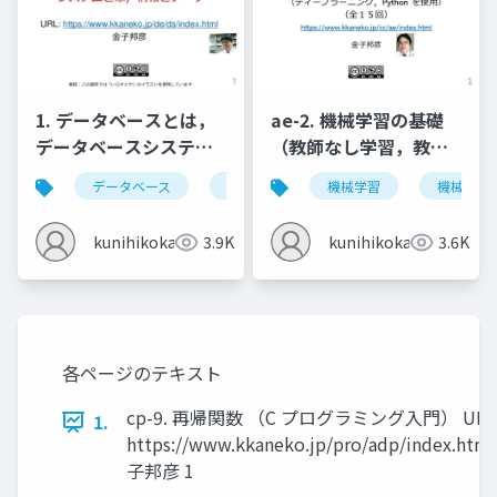
1. データベースとは，
ae-2. 機械学習の基礎
データベースシステム
（教師なし学習，教師
とは，情報とデータ
あり学習）
データベース
データベースシステム
機械学習
情報とデータ
機械学習
kunihikokaneko
3.9K
kunihikokaneko
3.6K
各ページのテキスト
cp-9. 再帰関数 （C プログラミング入門） URL
1.
https://www.kkaneko.jp/pro/adp/index.htm
子邦彦 1