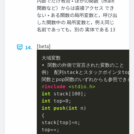
内部でだけ有効 • ほかの関数（main
関数など）からは直接アクセス でき
ない • ある関数の局所変数と，呼び出
した関数中の 局所変数と，例え同じ
名前であっても，別の 実体である 13
[beta]
14.
大域変数

• 関数の外側で宣言された変数のこと

例） 配列stackとスタックポインタtopは，
#
include
<stdio.h>
int
 stack[
100
int
 top=
0
int
push
(
int
 n)
{

stack[top]=n;
