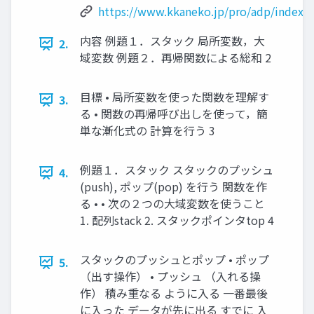
https://www.kkaneko.jp/pro/adp/index.
内容 例題１．スタック 局所変数，大
2.
域変数 例題２．再帰関数による総和 2
目標 • 局所変数を使った関数を理解す
3.
る • 関数の再帰呼び出しを使って，簡
単な漸化式の 計算を行う 3
例題１．スタック スタックのプッシュ
4.
(push), ポップ(pop) を行う 関数を作
る • • 次の２つの大域変数を使うこと
1. 配列stack 2. スタックポインタtop 4
スタックのプッシュとポップ • ポップ
5.
（出す操作） • プッシュ （入れる操
作） 積み重なる ように入る 一番最後
に入った データが先に出る すでに 入