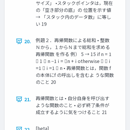
サイズ」 •スタックポインタは，現在
の「空き部分の底」の 位置を示す値
→ 「スタック内のデータ数」に等し
い 19
例題２．再帰関数による総和 • 整数
20.
Ｎから，１からＮまで総和を求める
再帰関数 を作る 例） 5 → 15 if n = 1
 1  n −1 i = n + i otherwise   i
=1  i =1  n • 再帰関数とは，関数 f
の本体にf の呼出しを含むよ うな関数
のこと 20
再帰関数とは • 自分自身を呼び出す
21.
ような関数のこと • 必ず終了条件が
成立するように気をつけること 21
[beta]
22.