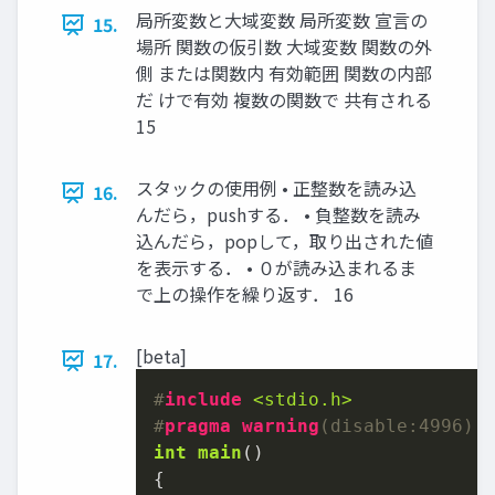
局所変数と大域変数 局所変数 宣言の
15.
場所 関数の仮引数 大域変数 関数の外
側 または関数内 有効範囲 関数の内部
だ けで有効 複数の関数で 共有される
15
スタックの使用例 • 正整数を読み込
16.
んだら，pushする． • 負整数を読み
込んだら，popして，取り出された値
を表示する． • ０が読み込まれるま
で上の操作を繰り返す． 16
[beta]
17.
#
include
<stdio.h>
#
pragma
warning
(disable:4996)
int
main
()