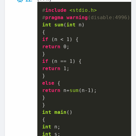
#
include
<stdio.h>
#
pragma
warning
(disable:4996)
int
sum
(
int
 n)
if
 (n < 
1
return
0
;

if
 (n == 
1
return
1
;

else
return
 n+
sum
(n
-1
);

}

int
main
()
int
int