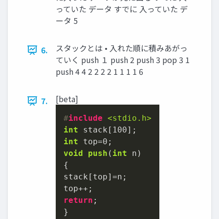
っていた データ すでに 入っていた デ
ータ 5
スタックとは • 入れた順に積みあがっ
6.
ていく push １ push 2 push 3 pop 3 1
push 4 4 2 2 2 2 1 1 1 1 6
[beta]
7.
#
include
<stdio.h>
int
 stack[
100
int
 top=
0
void
push
(
int
 n)
{

stack[top]=n;

return
;
