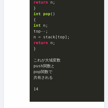
return
 n;

int
pop
()
int
 n;

top--;

return
 n;

}

これが大域変数

push関数と

pop関数で

共有される

14