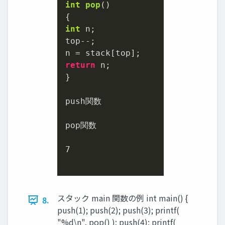
int
pop
()
int
 n;

top--;

return
 n;

}

push関数

pop関数

7
スタック main 関数の例 int main() {
8.
push(1); push(2); push(3); printf(
"%d\n", pop() ); push(4); printf(