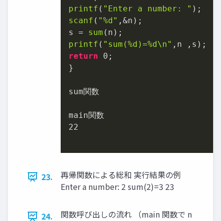
printf
(
"Enter a number: "
scanf
(
"%d"
,&n);

s = 
sum
printf
(
"sum(%d)=%d\n"
return
0
;

}

sum関数

22
再帰関数による総和 実行結果の例
23.
Enter a number: 2 sum(2)=3 23
関数呼び出しの流れ （main 関数で n
24.