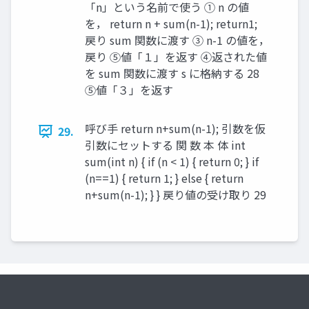
「n」という名前で使う ① n の値
を， return n + sum(n-1); return1;
戻り sum 関数に渡す ③ n-1 の値を，
戻り ⑤値「１」を返す ④返された値
を sum 関数に渡す s に格納する 28
⑤値「３」を返す
呼び手 return n+sum(n-1); 引数を仮
29.
引数にセットする 関 数 本 体 int
sum(int n) { if (n < 1) { return 0; } if
(n==1) { return 1; } else { return
n+sum(n-1); } } 戻り値の受け取り 29