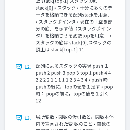
上 stack[top-1] スタックの底
stack[0] • スタック • 十分に多くのデ
ータを格納できる配列stackを用意．
• スタックポインタ • 現在の「空き部
分の底」を示す値（スタックポイ ン
タ）を格納させる変数topを用意． •
スタックの底は stack[0],スタックの
頂上は stack[top-1] 11
配列によるスタックの実現 push １
12.
push 2 push 3 pop 3 top 1 push 4 4
2 2 2 2 1 1 1 1 1 2 3 4 3 4 • push 時：
pushの後に，topの値を１足す • pop
時： popの前に，topの値を１引く
12
局所変数 • 関数の仮引数と，関数本体
13.
内で宣言された変 数のこと • 関数の