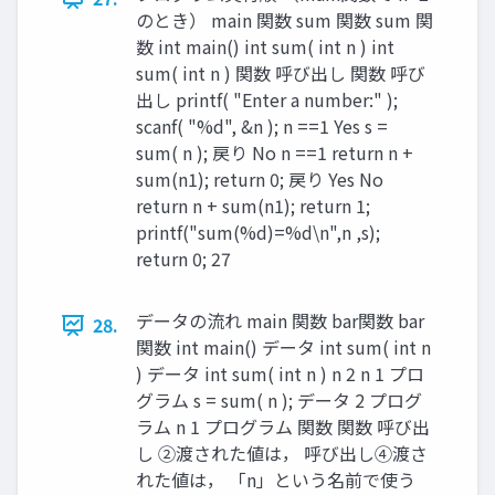
のとき） main 関数 sum 関数 sum 関
数 int main() int sum( int n ) int
sum( int n ) 関数 呼び出し 関数 呼び
出し printf( "Enter a number:" );
scanf( "%d", &n ); n ==1 Yes s =
sum( n ); 戻り No n ==1 return n +
sum(n1); return 0; 戻り Yes No
return n + sum(n1); return 1;
printf("sum(%d)=%d\n",n ,s);
return 0; 27
データの流れ main 関数 bar関数 bar
28.
関数 int main() データ int sum( int n
) データ int sum( int n ) n 2 n 1 プロ
グラム s = sum( n ); データ 2 プログ
ラム n 1 プログラム 関数 関数 呼び出
し ②渡された値は， 呼び出し④渡さ
れた値は， 「n」という名前で使う