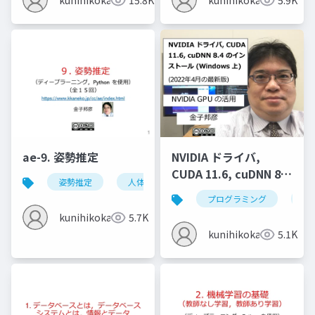
kunihikokaneko
15.8K
kunihikokaneko
5.9K
ae-9. 姿勢推定
NVIDIA ドライバ,
CUDA 11.6, cuDNN 8.4
姿勢推定
人体の姿勢推定
頭部の姿勢推定
のインストール
プログラミング
nvi
(Windows 上) (2022年
kunihikokaneko
5.7K
4月の最新版)
kunihikokaneko
5.1K