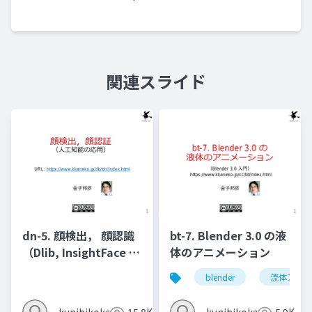
関連スライド
dn-5. 顔検出， 顔認識
bt-7. Blender 3.0 の液
（Dlib, InsightFace を
体のアニメーション
使用）
blender
流体アニメ