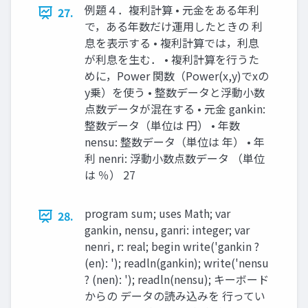
例題４．複利計算 • 元金をある年利
27.
で，ある年数だけ運用したときの 利
息を表示する • 複利計算では，利息
が利息を生む． • 複利計算を行うた
めに，Power 関数（Power(x,y)でxの
y乗）を使う • 整数データと浮動小数
点数データが混在する • 元金 gankin:
整数データ（単位は 円） • 年数
nensu: 整数データ（単位は 年） • 年
利 nenri: 浮動小数点数データ （単位
は ％） 27
program sum; uses Math; var
28.
gankin, nensu, ganri: integer; var
nenri, r: real; begin write('gankin ?
(en): '); readln(gankin); write('nensu
? (nen): '); readln(nensu); キーボード
からの データの読み込みを 行ってい