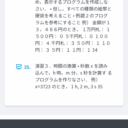
め，表示するプログラムを作成しな
さい． • 但し，すべての種類の紙幣と
硬貨を考えること • 例題２のプログ
ラムを参考にすること 例） 金額が１
３，４８６円のとき， １万円札： １
５００円： ０ ５千円札： ０ １００
円： ４ 千円札： ３ ５０円： １ １０
円： ３ ５円： １ １円： １ 34
演習３．時間の換算 • 秒数 x を読み
35.
込んで，h 時，m 分，s 秒を計算す る
プログラムを作りなさい． 例）
x=3723 のとき， 1 h, 2 m, 3 s 35