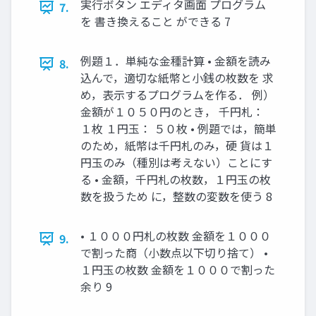
実行ボタン エディタ画面 プログラム
7.
を 書き換えること ができる 7
例題１．単純な金種計算 • 金額を読み
8.
込んで，適切な紙幣と小銭の枚数を 求
め，表示するプログラムを作る． 例）
金額が１０５０円のとき， 千円札：
１枚 １円玉： ５０枚 • 例題では，簡単
のため，紙幣は千円札のみ，硬 貨は１
円玉のみ（種別は考えない）ことにす
る • 金額，千円札の枚数，１円玉の枚
数を扱うため に，整数の変数を使う 8
• １０００円札の枚数 金額を１０００
9.
で割った商（小数点以下切り捨て） •
１円玉の枚数 金額を１０００で割った
余り 9