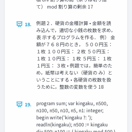
て） mod 割り算の剰余 17
例題２．硬貨の金種計算 • 金額を読
18.
み込んで，適切な小銭の枚数を求め，
表 示するプログラムを作る． 例） 金
額が７６８円のとき， ５００円玉：
１枚 １００円玉： ２枚 ５０円玉：
１枚 １０円玉： １枚 ５円玉： １枚
１円玉： ３枚 • 例題では，簡単のた
め，紙幣は考えない（硬貨の み）と
いうことにする • 各硬貨の枚数を扱
うために，整数の変数を使う 18
program sum; var kingaku, n500,
19.
n100, n50, n10, n5, n1: integer;
begin write('kingaku ?: ');
readln(kingaku); n500 := kingaku
div 500; n100 := ( kingaku mod 500 )