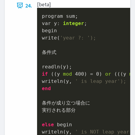
[beta]
24.
program sum;

var y: 
integer
;

begin

write(
'year ?: ');
条件式

if
 ((y 
mod
400
) = 
0
) 
or
 (((y 
m
writeln(y, 
' is leap year');
end
条件が成り立つ場合に

実行される部分

else
 begin

writeln(y, 
' is NOT leap ye