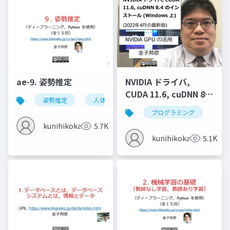
ae-9. 姿勢推定
NVIDIA ドライバ,
CUDA 11.6, cuDNN 8.4
姿勢推定
人体の姿勢推定
頭部の姿勢推定
のインストール
プログラミング
nvi
(Windows 上) (2022年
kunihikokaneko
5.7K
4月の最新版)
kunihikokaneko
5.1K