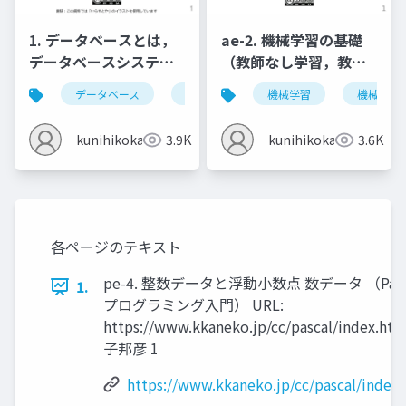
1. データベースとは，
ae-2. 機械学習の基礎
データベースシステム
（教師なし学習，教師
とは，情報とデータ
あり学習）
データベース
データベースシステム
機械学習
情報とデータ
機械学習
kunihikokaneko
3.9K
kunihikokaneko
3.6K
各ページのテキスト
pe-4. 整数データと浮動小数点 数データ （Pasc
1.
プログラミング入門） URL:
https://www.kkaneko.jp/cc/pascal/index.ht
子邦彦 1
https://www.kkaneko.jp/cc/pascal/index