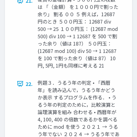
21.
は 「（金額） を１０００円で割った
余り」 割る ００ ５ 例えば，12687
円のとき ５００円玉： 12687 div
500 → 25 １００円玉： (12687 mod
500) div 100 → 1 12687 を 500 で割
った余り（値は 187） ５０円玉：
(12687 mod 100) div 50 → 1 12687
を 100 で割った余り（値は 87） 10
円, 5円, 1円も同様に考える 21
例題３．うるう年の判定 • 「西暦
22.
年」を読み込んで，うるう年かどう
か表示 するプログラムを作る． • う
るう年の判定のために，比較演算と
論理演算を組み 合わせる • 西暦年が
4, 100, 400 の倍数であるかを調べる
ために mod を使う ２０２１ → うる
う年でない ２０２４ → うるう年であ