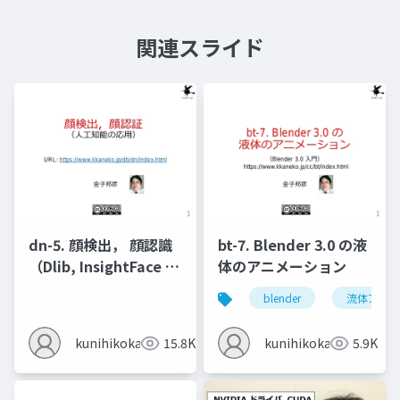
関連スライド
dn-5. 顔検出， 顔認識
bt-7. Blender 3.0 の液
（Dlib, InsightFace を
体のアニメーション
使用）
blender
流体アニメ
kunihikokaneko
15.8K
kunihikokaneko
5.9K