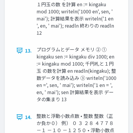
１円玉の数 を計算 en := kingaku
mod 1000; writeln('1000 en', sen, '
mai'); 計算結果を表示 writeln('1 en
', en, ' mai'); readln 終わりの readln
12
プログラムとデータ メモリ ② ①
13.
kingaku sen := kingaku div 1000; en
:= kingaku mod 1000; 千円札と１円
玉 の数を計算 en readln(kingaku); 整
数データを読み込み ③ writeln('1000
en =', sen, ' mai'); writeln('1 en = ',
en, ' mai'); sen 計算結果を表示 デー
タの集まり 13
整数と浮動小数点数 • 整数 整数（正
14.
か負か０） 例） ０ ３ ２８ ４７７８
－１ －１０ －１２５０ • 浮動小数点