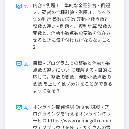
内容 • 例題１．単純な金種計算 • 例題
2.
２．硬貨の金種計算 • 例題３．うるう
年の判定 整数の変数 浮動小数点数と
整数の違い • 例題４．複利計算 整数の
変数と，浮動小数点数の変数を混在さ
せるときに気を付けねばならないこと
2
目標 • プログラムでの整数と浮動小数
3.
点数の違いについ て理解する • 目的に
応じて，整数の変数，浮動小数点数の
変数 を正しく使い分けることができる
ようになる 3
オンライン開発環境 Online GDB • プ
4.
ログラミングを行えるオンラインのサ
ービス https://www.onlinegdb.com •
ウェブブラウザを使う • たくさんの言