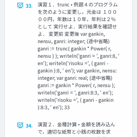
演習１．trunc • 例題４のプログラム
33.
を次のように変更し，元金は １００
００円，年数は１０年，年利は２％
として 実行せよ．実行結果を確認せ
よ． 変更前 変更後 var gankin,
nensu, ganri: integer; (途中省略)
ganri := trunc( gankin * Power( r,
nensu ) ); writeln('ganri = ', ganri:8, '
en'); writeln('risoku =', ( ganri -
gankin ):8, ' en'); var gankin, nensu:
integer; var ganri: real; (途中省略)
ganri := gankin * Power( r, nensu );
writeln('ganri = ', ganri:8:3, ' en');
writeln('risoku =', ( ganri - gankin
):8:3, ' en'); 33
演習２．金種計算 • 金額を読み込ん
34.
で，適切な紙幣と小銭の枚数を求