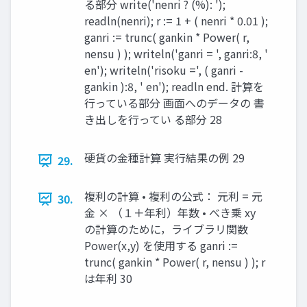
る部分 write('nenri ? (%): ');
readln(nenri); r := 1 + ( nenri * 0.01 );
ganri := trunc( gankin * Power( r,
nensu ) ); writeln('ganri = ', ganri:8, '
en'); writeln('risoku =', ( ganri -
gankin ):8, ' en'); readln end. 計算を
行っている部分 画面へのデータの 書
き出しを行ってい る部分 28
硬貨の金種計算 実行結果の例 29
29.
複利の計算 • 複利の公式： 元利 = 元
30.
金 × （１＋年利）年数 • べき乗 xy
の計算のために，ライブラリ関数
Power(x,y) を使用する ganri :=
trunc( gankin * Power( r, nensu ) ); r
は年利 30