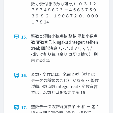
数 小数付きの数も可 例） ０ ３ １２
７８７４８６２３ ー４５６３７５９
３９ ８ ２．１９０８７２ ０．０００
１７８ 14
整数と浮動小数点数 整数 浮動小数点
15.
数 変数宣言 kingaku :integer; teihen
:real; 四則演算 +, -, *, div +, -, *, /
•div は割り算（余り は切り捨て） 剰
余 mod 15
変数 • 変数には，名前と型（型とは
16.
データの種類のこと） がある • • 整数
浮動小数点数 integer real • 変数宣言
では，名前と型を指定する 16
整数データの算術演算子 ＋ 和 － 差 *
17.
積 div 割り算の商（余りは切り捨