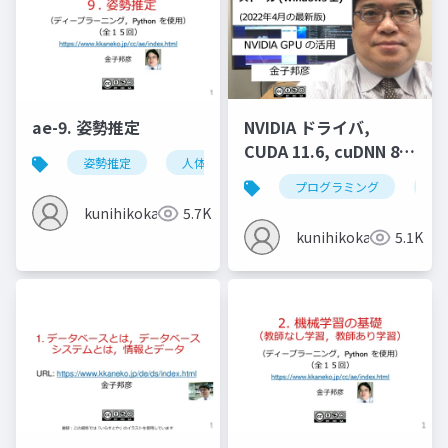
ae-9. 姿勢推定
NVIDIA ドライバ,
CUDA 11.6, cuDNN 8.4
姿勢推定
人体の姿勢推定
頭部の姿勢推定
のインストール
プログラミング
nvi
(Windows 上) (2022年
kunihikokaneko
5.7K
4月の最新版)
kunihikokaneko
5.1K