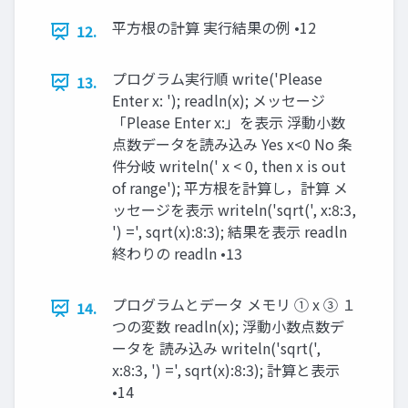
平方根の計算 実行結果の例 •12
12.
プログラム実行順 write('Please
13.
Enter x: '); readln(x); メッセージ
「Please Enter x:」を表示 浮動小数
点数データを読み込み Yes x<0 No 条
件分岐 writeln(' x < 0, then x is out
of range'); 平方根を計算し，計算 メ
ッセージを表示 writeln('sqrt(', x:8:3,
') =', sqrt(x):8:3); 結果を表示 readln
終わりの readln •13
プログラムとデータ メモリ ① x ③ １
14.
つの変数 readln(x); 浮動小数点数デ
ータを 読み込み writeln('sqrt(',
x:8:3, ') =', sqrt(x):8:3); 計算と表示
•14