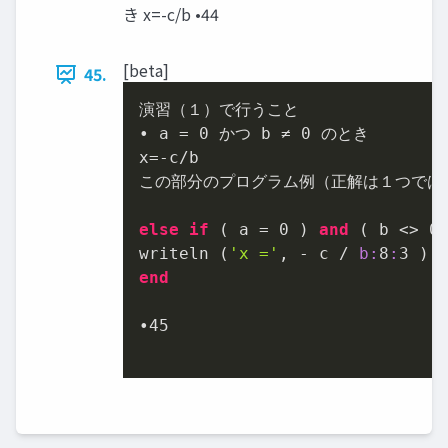
き x=-c/b •44
[beta]
45.
演習（１）で行うこと

• a = 
0
 かつ b ≠ 
0
 のとき

x=-c/b

この部分のプログラム例（正解は１つでは無
else
if
 ( a = 
0
 ) 
and
 ( b <> 
0
writeln (
'x ='
, - c / 
b:
8
:
3
end
•
45