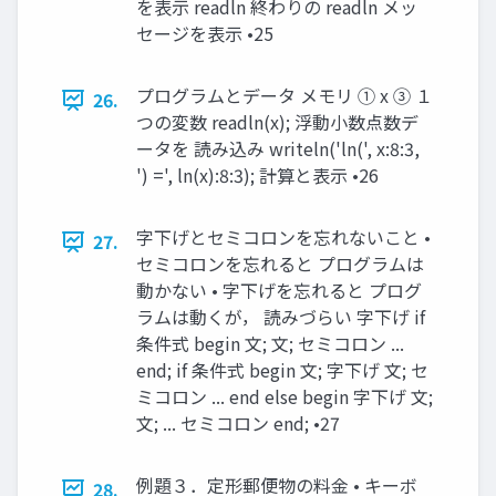
を表示 readln 終わりの readln メッ
セージを表示 •25
プログラムとデータ メモリ ① x ③ １
26.
つの変数 readln(x); 浮動小数点数デ
ータを 読み込み writeln('ln(', x:8:3,
') =', ln(x):8:3); 計算と表示 •26
字下げとセミコロンを忘れないこと •
27.
セミコロンを忘れると プログラムは
動かない • 字下げを忘れると プログ
ラムは動くが， 読みづらい 字下げ if
条件式 begin 文; 文; セミコロン ...
end; if 条件式 begin 文; 字下げ 文; セ
ミコロン ... end else begin 字下げ 文;
文; ... セミコロン end; •27
例題３．定形郵便物の料金 • キーボ
28.