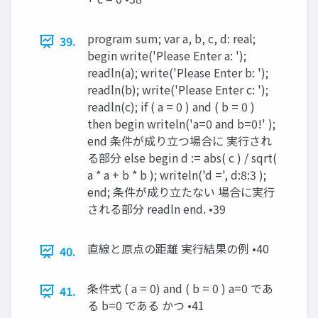
program sum; var a, b, c, d: real;
39.
begin write('Please Enter a: ');
readln(a); write('Please Enter b: ');
readln(b); write('Please Enter c: ');
readln(c); if ( a = 0 ) and ( b = 0 )
then begin writeln('a=0 and b=0!' );
end 条件が成り立つ場合に 実行され
る部分 else begin d := abs( c ) / sqrt(
a * a + b * b ); writeln('d =', d:8:3 );
end; 条件が成り立たない 場合に実行
される部分 readln end. •39
直線と原点の距離 実行結果の例 •40
40.
条件式 ( a = 0) and ( b = 0 ) a=0 であ
41.
る b=0 である かつ •41