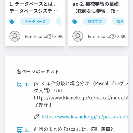
1. データベースとは，
ae-2. 機械学習の基礎
データベースシステム
（教師なし学習，教師
とは，情報とデータ
あり学習）
データベース
データベースシステム
機械学習
情報とデータ
機械学習
kunihikokaneko
3.9K
kunihikokaneko
3.6K
各ページのテキスト
pe-3. 条件分岐と場合分け （Pascal プログラ
1.
グ入門） URL:
https://www.kkaneko.jp/cc/pascal/index.ht
子邦彦 1
https://www.kkaneko.jp/cc/pascal/index
前回のまとめ Pascalには，四則演算と
2.