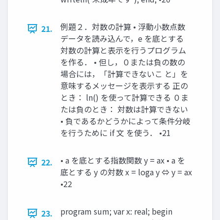
例題２．対数の計算 • 浮動小数点数
21.
データを読み込んで，e を底とする
対数の計算と表示を行うプログラム
を作る． • 但し，０または負の数の
場合には，「計算できないこ と」を
意味するメッセージを表示する 正の
とき： ln() を使って計算できる ０ま
たは負のとき： 対数は計算できない
• 負であるかどうかによって条件分岐
を行うために if 文 を使う． •21
• a を底とする指数関数 y = ax • a を
22.
底とする y の対数 x = loga y ⇔ y = ax
•22
program sum; var x: real; begin
23.