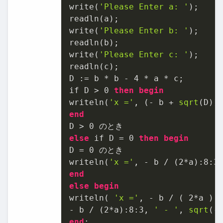
write(
'Please Enter a: '
);

readln(a);

write(
'Please Enter b: '
);

readln(b);

write(
'Please Enter c: '
);

readln(c);

D :
=
 b 
*
 b 
-
4
*
 a 
*
 c;

if D 
>
0
then
begin
writeln(
'x ='
, (
-
 b 
+
sqrt
(D))
end
D 
>
0
else
 if D 
=
0
then
begin
D 
=
0
 のとき

writeln(
'x ='
, 
-
 b 
/
 (
2
*
a):
8
:
3
end
else
begin
writeln( 
'x ='
, 
-
 b 
/
 ( 
2
*
a ):
-
 b 
/
 (
2
*
a):
8
:
3
, 
' - '
, 
sqrt
(
-
end
;
