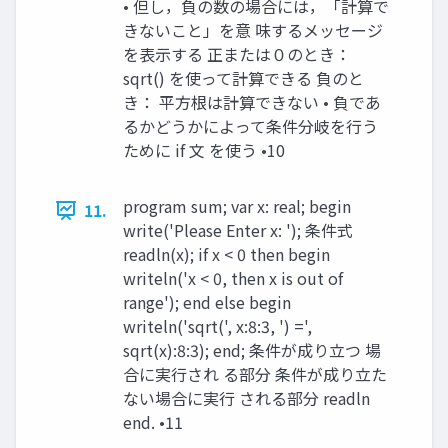
• 但し，負の数の場合には，「計算で
きないこと」を意 味するメッセージ
を表示する 正または０のとき：
sqrt() を使って計算できる 負のと
き： 平方根は計算できない • 負であ
るかどうかによって条件分岐を行う
ために if 文 を使う •10
program sum; var x: real; begin
11.
write('Please Enter x: '); 条件式
readln(x); if x < 0 then begin
writeln('x < 0, then x is out of
range'); end else begin
writeln('sqrt(', x:8:3, ') =',
sqrt(x):8:3); end; 条件が成り立つ 場
合に実行され る部分 条件が成り立た
ない場合に実行 される部分 readln
end. •11