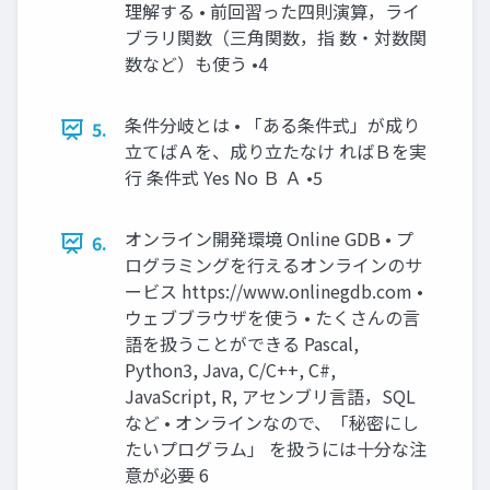
理解する • 前回習った四則演算，ライ
ブラリ関数（三角関数，指 数・対数関
数など）も使う •4
条件分岐とは • 「ある条件式」が成り
5.
立てばＡを、成り立たなけ ればＢを実
行 条件式 Yes No Ｂ Ａ •5
オンライン開発環境 Online GDB • プ
6.
ログラミングを行えるオンラインのサ
ービス https://www.onlinegdb.com •
ウェブブラウザを使う • たくさんの言
語を扱うことができる Pascal,
Python3, Java, C/C++, C#,
JavaScript, R, アセンブリ言語，SQL
など • オンラインなので、「秘密にし
たいプログラム」 を扱うには十分な注
意が必要 6