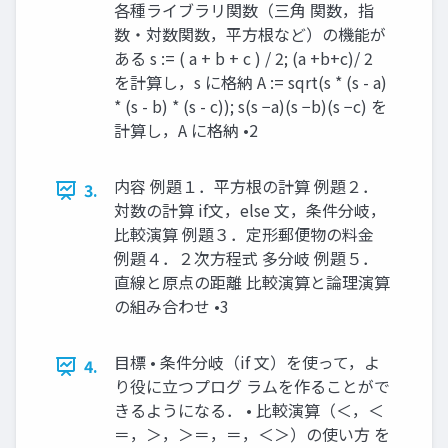
各種ライブラリ関数（三角 関数，指
数・対数関数，平方根など）の機能が
ある s := ( a + b + c ) / 2; (a +b+c)/ 2
を計算し，s に格納 A := sqrt(s * (s - a)
* (s - b) * (s - c)); s(s −a)(s −b)(s −c) を
計算し，A に格納 •2
内容 例題１．平方根の計算 例題２．
3.
対数の計算 if文，else 文，条件分岐，
比較演算 例題３．定形郵便物の料金
例題４．２次方程式 多分岐 例題５．
直線と原点の距離 比較演算と論理演算
の組み合わせ •3
目標 • 条件分岐（if 文）を使って，よ
4.
り役に立つプログ ラムを作ることがで
きるようになる． • 比較演算（＜，＜
＝，＞，＞＝，＝，＜＞）の使い方 を