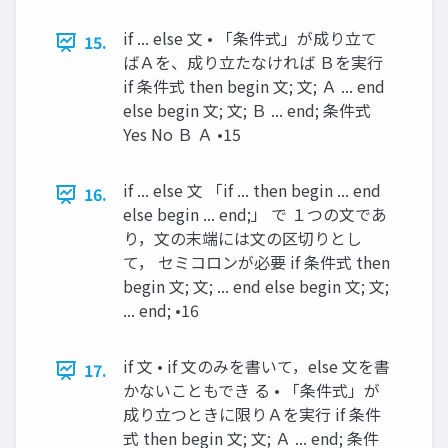
if ... else 文 • 「条件式」が成り立て
15.
ばＡを、成り立たなければ Ｂを実行
if 条件式 then begin 文; 文; Ａ ... end
else begin 文; 文; Ｂ ... end; 条件式
Yes No Ｂ Ａ •15
if ... else 文 「if ... then begin ... end
16.
else begin ... end;」 で １つの文であ
り，文の末端には文の区切りとし
て， セミコロンが必要 if 条件式 then
begin 文; 文; ... end else begin 文; 文;
... end; •16
if 文 • if 文のみを書いて，else 文を書
17.
かないこともでき る • 「条件式」が
成り立つときに限りＡを実行 if 条件
式 then begin 文; 文; Ａ ... end; 条件