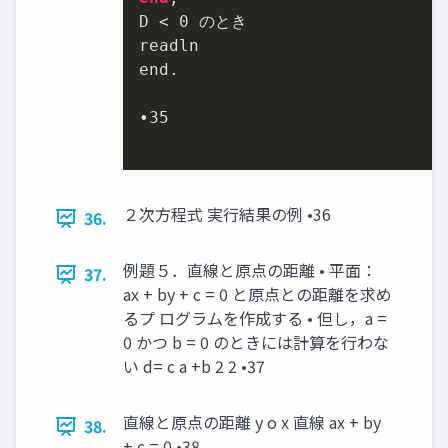
D 
<
0
 のとき

readln

end.

•
35
２次方程式 実行結果の例 •36
36.
例題５．直線と原点の距離 • 平面：
37.
ax + by + c = 0 と原点との距離を求め
るプ ログラムを作成する • 但し，a =
0 かつ b = 0 のときには計算を行わな
い d= c a +b 2 2 •37
直線と原点の距離 y o x 直線 ax + by
38.
+ c = 0 •38