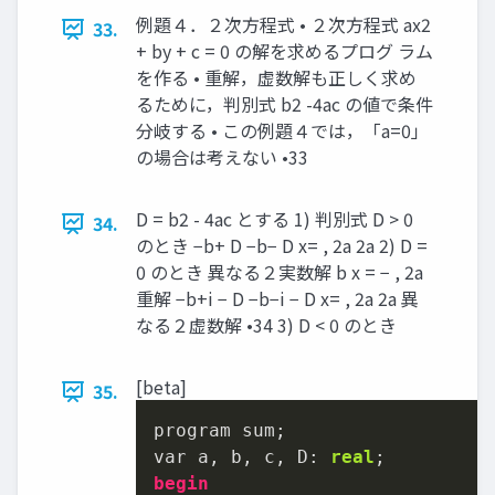
例題４．２次方程式 • ２次方程式 ax2
33.
+ by + c = 0 の解を求めるプログ ラム
を作る • 重解，虚数解も正しく求め
るために，判別式 b2 -4ac の値で条件
分岐する • この例題４では，「a=0」
の場合は考えない •33
D = b2 - 4ac とする 1) 判別式 D > 0
34.
のとき −b+ D −b− D x= , 2a 2a 2) D =
0 のとき 異なる２実数解 b x = − , 2a
重解 −b+i − D −b−i − D x= , 2a 2a 異
なる２虚数解 •34 3) D < 0 のとき
[beta]
35.
program sum;

var a, b, c, D: 
real
begin