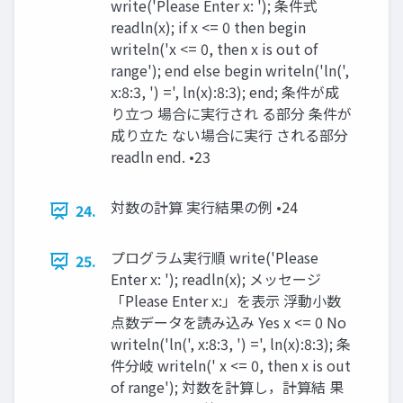
write('Please Enter x: '); 条件式
readln(x); if x <= 0 then begin
writeln('x <= 0, then x is out of
range'); end else begin writeln('ln(',
x:8:3, ') =', ln(x):8:3); end; 条件が成
り立つ 場合に実行され る部分 条件が
成り立た ない場合に実行 される部分
readln end. •23
対数の計算 実行結果の例 •24
24.
プログラム実行順 write('Please
25.
Enter x: '); readln(x); メッセージ
「Please Enter x:」を表示 浮動小数
点数データを読み込み Yes x <= 0 No
writeln('ln(', x:8:3, ') =', ln(x):8:3); 条
件分岐 writeln(' x <= 0, then x is out
of range'); 対数を計算し，計算結 果