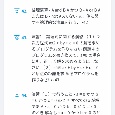
論理演算 • A and B A かつ B • A or B A
42.
または B • not A Aでない 真，偽に関
する論理的な演算を行う． •42
演習1．論理式に関する演習 （１）２
43.
次方程式 ax2 + by + c = 0 の解を求め
るプ ログラムを作りなさい 例題４の
プログラムを書き換えて，a=0 の場合
にも，正 しく解を求めるようにしな
さい （２）平面 ax + by + cz + d = 0
と原点の距離を求 めるプログラムを
作りなさい •43
演習（１）で行うこと • a = 0 かつ b
44.
= 0 かつ c = 0 のとき すべての x が解
である • a = 0 かつ b = 0 かつ c ≠0
のとき 解なし • a = 0 かつ b ≠ 0 のと