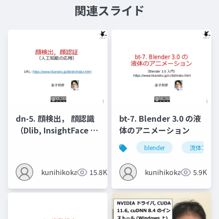
関連スライド
dn-5. 顔検出， 顔認識
bt-7. Blender 3.0 の液
（Dlib, InsightFace を
体のアニメーション
使用）
blender
流体アニメ
kunihikokaneko
15.8K
kunihikokaneko
5.9K