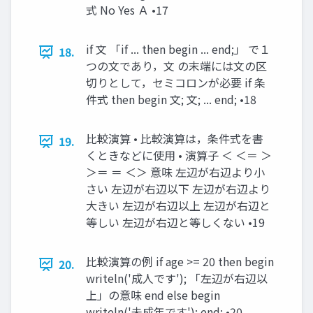
式 No Yes Ａ •17
if 文 「if ... then begin ... end;」 で１
18.
つの文であり，文 の末端には文の区
切りとして，セミコロンが必要 if 条
件式 then begin 文; 文; ... end; •18
比較演算 • 比較演算は，条件式を書
19.
くときなどに使用 • 演算子 ＜ ＜＝ ＞
＞＝ ＝ ＜＞ 意味 左辺が右辺より小
さい 左辺が右辺以下 左辺が右辺より
大きい 左辺が右辺以上 左辺が右辺と
等しい 左辺が右辺と等しくない •19
比較演算の例 if age >= 20 then begin
20.
writeln('成人です'); 「左辺が右辺以
上」の意味 end else begin
writeln('未成年です'); end; •20