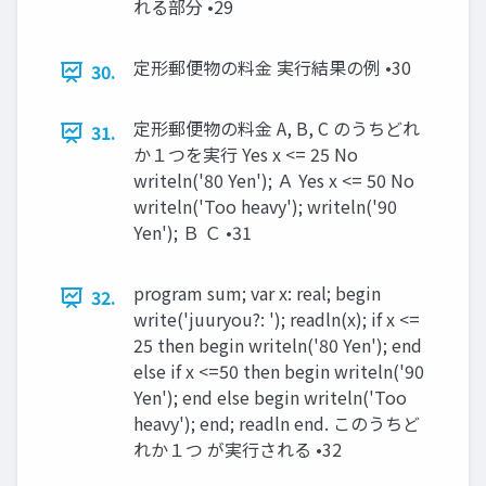
れる部分 •29
定形郵便物の料金 実行結果の例 •30
30.
定形郵便物の料金 A, B, C のうちどれ
31.
か１つを実行 Yes x <= 25 No
writeln('80 Yen'); Ａ Yes x <= 50 No
writeln('Too heavy'); writeln('90
Yen'); Ｂ Ｃ •31
program sum; var x: real; begin
32.
write('juuryou?: '); readln(x); if x <=
25 then begin writeln('80 Yen'); end
else if x <=50 then begin writeln('90
Yen'); end else begin writeln('Too
heavy'); end; readln end. このうちど
れか１つ が実行される •32