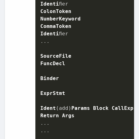
Identi
ColonToken
NumberKeyword
CommaToken
Identi
ﬁer

...

SourceFile
FuncDecl
Binder
ExprStmt
Ident
(add)
Params
Block
CallExpr
Return
Args
...

...
