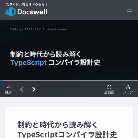
Ope
制約と時代から読み解く
TypeScriptコンパイラ設計史