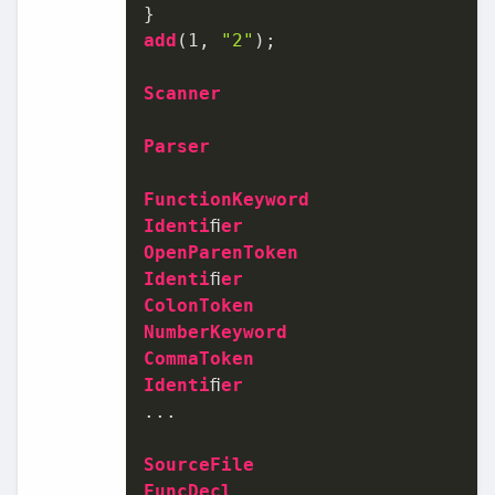
add
(
1
, 
"2"
);

Scanner
Parser
FunctionKeyword
Identi
ﬁ
er
OpenParenToken
Identi
ﬁ
er
ColonToken
NumberKeyword
CommaToken
Identi
ﬁ
er
...

SourceFile
FuncDecl