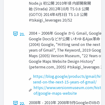
Node.js 初公開 2010年頃 内部開発開
始 (Strada) 2012年10⽉ TS 0.8 公開
(GOTO) 2014年4⽉3⽇ TS 1.0 公開
#tskaigi_leverages 20/52
2004 ~ 2006年 Google から Gmail, Google M
21.
Google Docsなどが公開 いわゆるAjax革命 Gm
(2004) Google, "Hitting send on the next 1
years of Gmail", The Keyword, 2019 Google
Maps (2005) Version Museum, "22 Years of
Google Maps Website Design History"
(peterme.com, 2005) #tskaigi_leverages 21
https://blog.google/products/gmail/hitt
send-on-the-next-15-years-of-gmail/
https://www.versionmuseum.com/histor
of/google-maps-website
2008年 - 2010年 2008年9月GoogleのV8の
22.