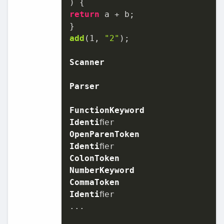
return
 a + b;

add
(
1
, 
"2"
);

Scanner
Parser
FunctionKeyword
Identi
OpenParenToken
Identi
ColonToken
NumberKeyword
CommaToken
Identi
ﬁer

...
