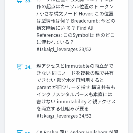
33.
作の起点はカーソル位置のト ークン
/ 小さな構文ノード Hover: この位置
は型情報は何？ Breadcrumb: 今どの
構文階層にい る？ Find All
References: このSymbolは 他のどこ
に使われている？
#tskaigi_leverages 33/52
親アクセスとImmutableの両立がで
34.
きない 同じノードを複数の親で共有
できない 部分木を再利用すると
parent が旧ツリーを指す 構造共有も
インクリメンタルパースも素直には
書けない immutability と親アクセス
を両立する仕組みが要る
#tskaigi_leverages 34/52
C# Roslyn 同じ Anders Hejlsberg が関