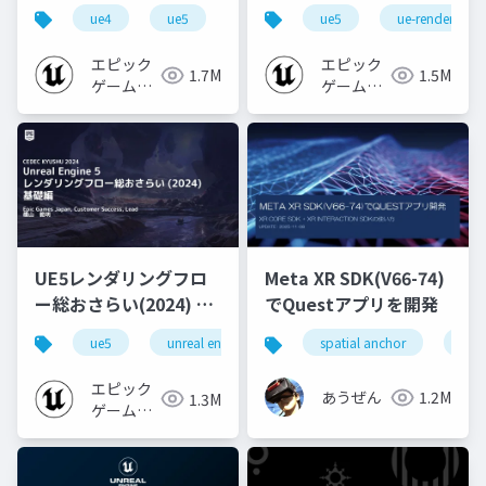
心者向け編 - 2023 v1.0
なところ
ue4
ue5
ue-beginner
ue5
ue-rendering
エピック
エピック
1.7M
1.5M
ゲームズ
ゲームズ
ジャパン
ジャパン
UE5レンダリングフロ
Meta XR SDK(V66-74)
ー総おさらい(2024) 基
でQuestアプリを開発
礎編！
ue5
unreal engine
ue-rendering
spatial anchor
unit
[CEDEC+KYUSHU
2024]
エピック
あうぜん
1.2M
1.3M
ゲームズ
ジャパン