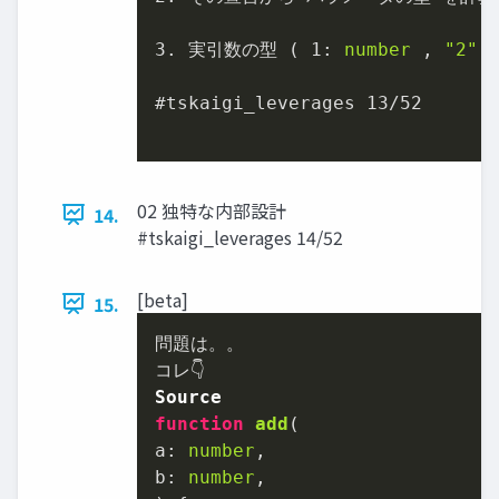
3.
 実引数の型 ( 
1
: 
number
 , 
"2"
:
#tskaigi_leverages 
13
/
52
02 独特な内部設計
14.
#tskaigi_leverages 14/52
[beta]
15.
問題は。。

Source
function
add
(
a: 
number
,

b: 
number