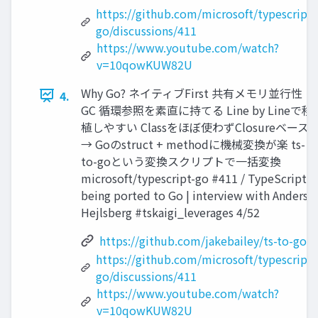
https://github.com/microsoft/typescript-
go/discussions/411
https://www.youtube.com/watch?
v=10qowKUW82U
Why Go? ネイティブFirst 共有メモリ並行性
4.
GC 循環参照を素直に持てる Line by Lineで移
植しやすい Classをほぼ使わずClosureベース
→ Goのstruct + methodに機械変換が楽 ts-
to-goという変換スクリプトで一括変換
microsoft/typescript-go #411 / TypeScript is
being ported to Go | interview with Anders
Hejlsberg #tskaigi_leverages 4/52
https://github.com/jakebailey/ts-to-go
https://github.com/microsoft/typescript-
go/discussions/411
https://www.youtube.com/watch?
v=10qowKUW82U