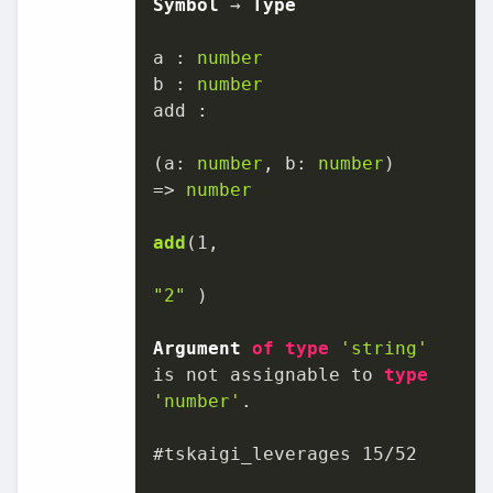
Symbol
 → 
Type
a : 
number
b : 
number
add :

(
a: 
number
, b: 
number
)

=>
number
add
(
1
,

"2"
 )

Argument
of
type
'string'
is not assignable to 
type
'number'
.

#tskaigi_leverages 
15
/
52