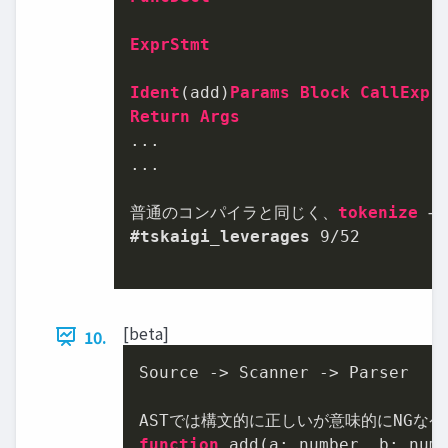
ExprStmt
Ident
(add)
Params
Block
CallExpr
Return
Args
...

...

普通のコンパイラと同じく、
tokenize
 → 
#tskaigi_leverages
9
/
52
[beta]
10.
Source -> Scanner -> Parser

function
 add(a: number, b: num