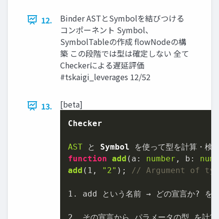
Binder ASTとSymbolを結びつける
12.
コンポーネント Symbol、
SymbolTableの作成 flowNodeの構
築 この段階では型は確定しない 全て
Checkerによる遅延評価
#tskaigi_leverages 12/52
[beta]
13.
Checker
AST
 と 
Symbol
function
add
(
a: 
number
, b: 
num
add
(
1
, 
"2"
); 
// Argument of ty
1.
 add という名前 → どの宣言か? を 
2.
 その宣言から パラメータの型 を計算 