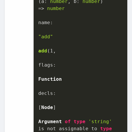
(
a: 
number
, b: 
number
)

=>
number
name
:

"add"
add
(
1
,

flags
:

Function
decls
:

[
Node
]

Argument
of
type
'string'
is not assignable to 
type