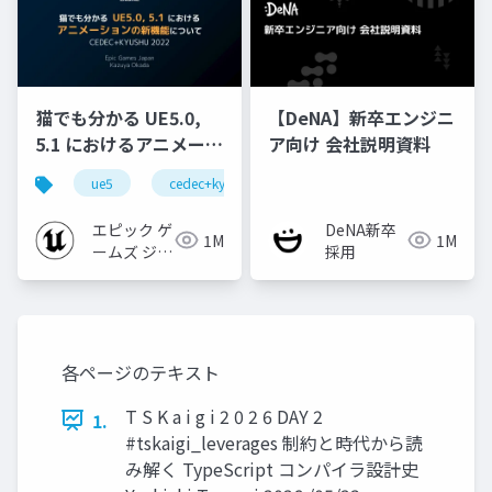
猫でも分かる UE5.0,
【DeNA】新卒エンジニ
5.1 におけるアニメーシ
ア向け 会社説明資料
ョンの新機能について
ue5
cedec+kyushu
ue-animation
ue-opt
【CEDEC+KYUSHU
2022】
エピック ゲ
DeNA新卒
1M
1M
ームズ ジャ
採用
パン
各ページのテキスト
T S K a i g i 2 0 2 6 DAY 2
1.
#tskaigi_leverages 制約と時代から読
み解く TypeScript コンパイラ設計史