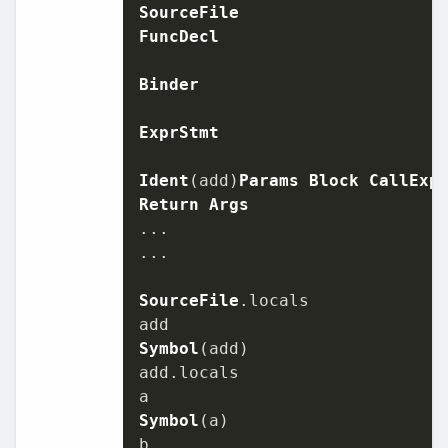
SourceFile
FuncDecl
Binder
ExprStmt
Ident
(add)
Params
Block
CallExp
Return
Args
...

...

SourceFile
.
locals
Symbol
(add)

add.
locals
Symbol
(a)
