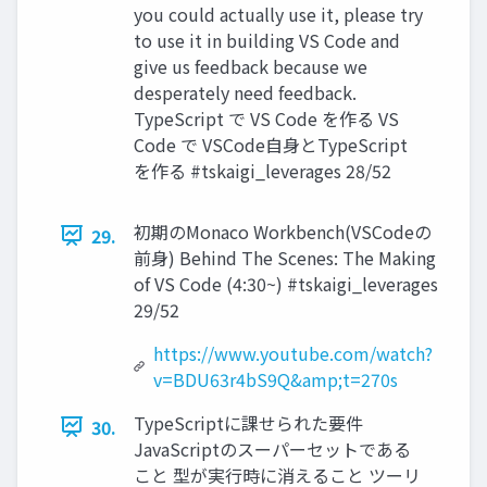
you could actually use it, please try
to use it in building VS Code and
give us feedback because we
desperately need feedback.
TypeScript で VS Code を作る VS
Code で VSCode自身とTypeScript
を作る #tskaigi_leverages 28/52
初期のMonaco Workbench(VSCodeの
29.
前身) Behind The Scenes: The Making
of VS Code (4:30~) #tskaigi_leverages
29/52
https://www.youtube.com/watch?
v=BDU63r4bS9Q&amp;t=270s
TypeScriptに課せられた要件
30.
JavaScriptのスーパーセットである
こと 型が実行時に消えること ツーリ