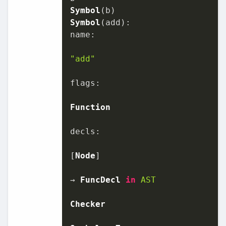
Symbol
Symbol
name
:

"add"
flags
:

Function
decls
:

[
Node
]

→ 
FuncDecl
in
AST
Checker