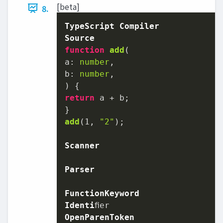
[beta]
8.
TypeScript
Compiler
Source
function
add
(
a: 
number
,

b: 
number
return
 a + b;

add
(
1
, 
"2"
);

Scanner
Parser
FunctionKeyword
Identi
OpenParenToken