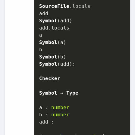
SourceFile
.
locals
Symbol
(add)

add.
locals
Symbol
(a)

Symbol
Symbol
(add):

Checker
Symbol
 → 
Type
a : 
number
b : 
number
add :
