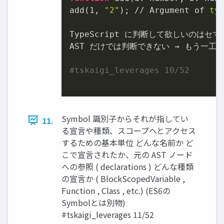
add(1, 
"2"
); // Argument of 
ty
TypeScript に判断して欲しいのはセ
AST だけでは判断できない → もう一工夫必
#tskaigi_leverages 10/52
Symbol 識別子からそれが指してい
11.
る宣言や種類、スコープへとアクセス
するための基本単位 どんな名前か ど
こで宣言されたか、元の AST ノード
への参照 ( declarations ) どんな種類
の宣言か ( BlockScopedVariable ,
Function , Class , etc.) (ES6の
Symbolとは別物)
#tskaigi_leverages 11/52