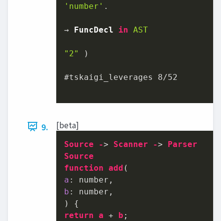
'number'
.

→ 
FuncDecl
in
AST
"2"
 )

#tskaigi_leverages 
8
/
52
[beta]
9.
Source
-
> 
Scanner
-
> 
Parser
Source
function
add
a
b
: number,

return
a
 + 
b
;
