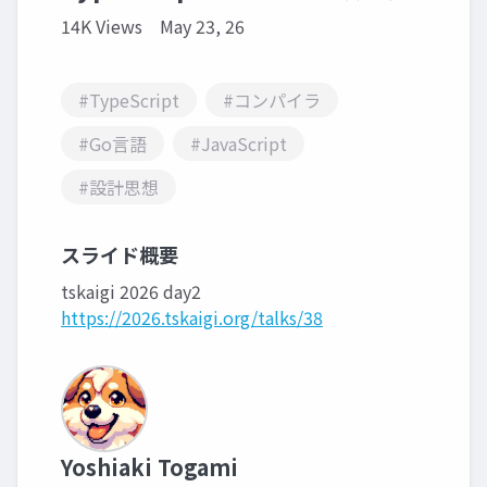
14K Views
May 23, 26
#TypeScript
#コンパイラ
#Go言語
#JavaScript
#設計思想
スライド概要
tskaigi 2026 day2
https://2026.tskaigi.org/talks/38
Yoshiaki Togami