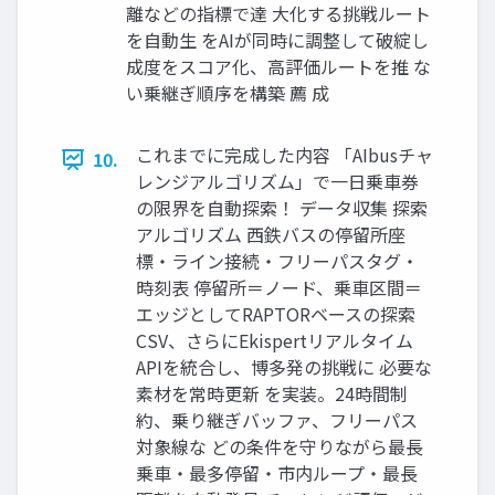
離などの指標で達 大化する挑戦ルート
を自動生 をAIが同時に調整して破綻し
成度をスコア化、高評価ルートを推 な
い乗継ぎ順序を構築 薦 成
これまでに完成した内容 「AIbusチャ
10.
レンジアルゴリズム」で一日乗車券
の限界を自動探索！ データ収集 探索
アルゴリズム 西鉄バスの停留所座
標・ライン接続・フリーパスタグ・
時刻表 停留所＝ノード、乗車区間＝
エッジとしてRAPTORベースの探索
CSV、さらにEkispertリアルタイム
APIを統合し、博多発の挑戦に 必要な
素材を常時更新 を実装。24時間制
約、乗り継ぎバッファ、フリーパス
対象線な どの条件を守りながら最長
乗車・最多停留・市内ループ・最長