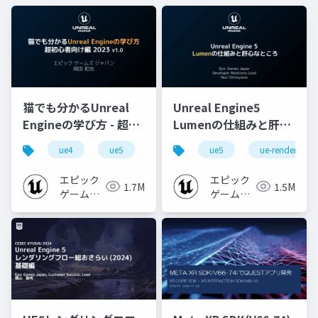
猫でも分かるUnreal
Unreal Engine5
Engineの学び方 - 超初
Lumenの仕組みと肝心
心者向け編 - 2023 v1.0
なところ
ue4
ue5
ue-beginner
ue5
ue-rendering
エピック
エピック
1.7M
1.5M
ゲームズ
ゲームズ
ジャパン
ジャパン