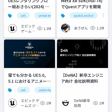
UE5レンダリングフロ
Meta XR SDK(V66-74)
ー総おさらい(2024) 基
でQuestアプリを開発
礎編！
ue5
unreal engine
ue-rendering
spatial anchor
unit
[CEDEC+KYUSHU
2024]
エピック
あうぜん
1.2M
1.3M
ゲームズ
ジャパン
猫でも分かる UE5.0,
【DeNA】新卒エンジニ
5.1 におけるアニメーシ
ア向け 会社説明資料
ョンの新機能について
ue5
cedec+kyushu
ue-animation
ue-opt
【CEDEC+KYUSHU
2022】
エピック ゲ
DeNA新卒
1M
1M
ームズ ジャ
採用
パン