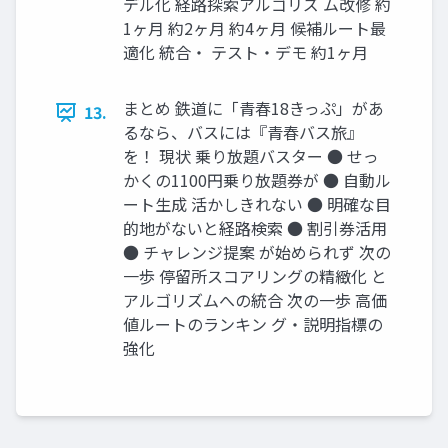
デル化 経路探索アルゴリズ ム改修 約
1ヶ月 約2ヶ月 約4ヶ月 候補ルート最
適化 統合・ テスト・デモ 約1ヶ月
まとめ 鉄道に「青春18きっぷ」があ
13.
るなら、バスには『青春バス旅』
を！ 現状 乗り放題バスター ● せっ
かくの1100円乗り放題券が ● 自動ル
ート生成 活かしきれない ● 明確な目
的地がないと経路検索 ● 割引券活用
● チャレンジ提案 が始められず 次の
一歩 停留所スコアリングの精緻化 と
アルゴリズムへの統合 次の一歩 高価
値ルートのランキン グ・説明指標の
強化