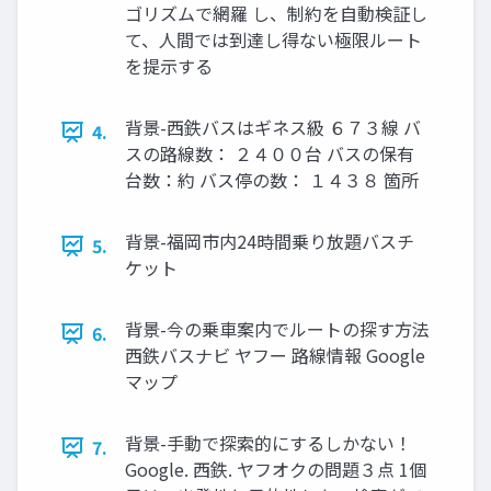
ゴリズムで網羅 し、制約を自動検証し
て、人間では到達し得ない極限ルート
を提示する
背景-西鉄バスはギネス級 ６７３線 バ
4.
スの路線数： ２４００台 バスの保有
台数：約 バス停の数： １４３８ 箇所
背景-福岡市内24時間乗り放題バスチ
5.
ケット
背景-今の乗車案内でルートの探す方法
6.
西鉄バスナビ ヤフー 路線情報 Google
マップ
背景-手動で探索的にするしかない！
7.
Google. 西鉄. ヤフオクの問題３点 1個