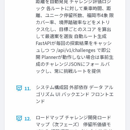
距離を自動発見 チャレンジ評価ロジ
ック 各ルートに対して乗車時間、距
離、ユニーク停留所数、福岡市4象 限
カバー率、境界踏破率などをメトリ
クス化し、目標ごとのスコア を算出
して最適案を選抜 自動ルート生成
FastAPIが毎回の探索結果をキャッシ
ュしつ つ /api/v1/challenges で即公
開 Plannerが動作しない場合は事前生
成のチャレンジJSONにフォー ルバ
ックし、常に挑戦ルートを提供
システム構成図 外部依存 データ アル
11.
ゴリズム UI バックエンド フロントエ
ンド
ロードマップ チャレンジ開発ロード
12.
マップ（次フェーズ） 停留所価値モ