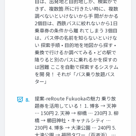
目は、出発地と目的地しか、検索がで
きず、複数箇 所に行きたい時に、複数
調べないといけないから手 間がかかる
2個目は、西鉄バスに絞れないから1日
乗車券の条件から離 れてしまう 3個目
は、バス停の名前を知らないといけな
い 探索手順 • 目的地を地図から探す •
乗換で行けるか調べてみる • どの駅で
降りると別のバスに乗れるかを探すの
は困難 ここを自動で探索するシステム
を開 発！ それが「バス乗り放題バス
ター」
提案-reRoute Fukuokaの魅力 乗り放
8.
題券を活用している！ 1. 博多 → 天神
… 150円 2. 天神 → 柳橋 … 230円 3. 柳
橋 → 櫛田神社・キャナルシティ …
230円 4. 博多 → 大濠公園 … 240円 5.
大濠公園 → 福岡タワー（百道浜） …