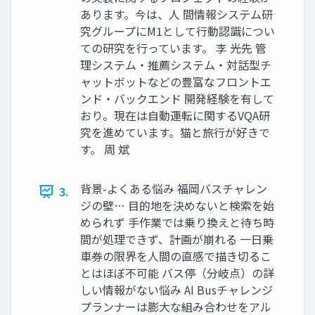
あります。今は、人 間情報システム研
究グループにM1として行動認識につい
ての研究を行っています。 李 光先 管
理システム・推薦システム・対話型チ
ャットボットなどの豊富なフロントエ
ンド・バックエンド 開発経験を有して
おり。現在は自動運転に関するVQA研
究を進めています。猫と旅行が好きで
す。 周 斌
背景-よくある悩み 福岡バスチャレン
3.
ジの壁… 目的地を決めないと検索を始
められず 手作業では乗り換えと待ち時
間が処理できず、計画が崩れる 一日乗
車券の限界を人間の直感で描き切るこ
とはほぼ不可能 バス停（分岐点）の詳
しい情報がない悩み AI Busチャレンジ
プランナーは膨大な組み合わせをアル