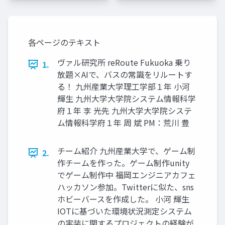
各ページのテキスト
ヴァル研究所 reRoute Fukuoka 乗り
1.
放題×AIで、バスの常識をリルートす
る！ 九州産業大学理工学部１年 小河
輝生 九州大学大学院システム情報科学
府１年 李 光先 九州大学大学院システ
ム情報科学府１年 周 斌 PM：荒川 豊
チーム紹介 九州産業大学で、ゲーム制
2.
作チームを作った。ゲーム制作unity
でゲーム制作中 福岡エンジニアカフェ
ハッカソン参加。Twitterに似た、sns
ホビーバースを作成した。 小河 輝生
IOTに基づいた環境状況測定システム
の実装に関するプロジェクトの経験が