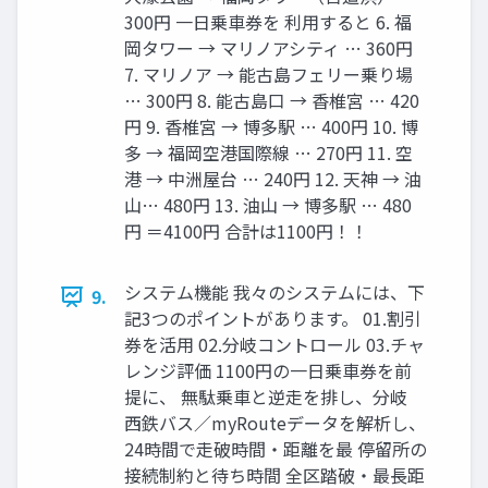
300円 一日乗車券を 利用すると 6. 福
岡タワー → マリノアシティ … 360円
7. マリノア → 能古島フェリー乗り場
… 300円 8. 能古島口 → 香椎宮 … 420
円 9. 香椎宮 → 博多駅 … 400円 10. 博
多 → 福岡空港国際線 … 270円 11. 空
港 → 中洲屋台 … 240円 12. 天神 → 油
山… 480円 13. 油山 → 博多駅 … 480
円 ＝4100円 合計は1100円！！
システム機能 我々のシステムには、下
9.
記3つのポイントがあります。 01.割引
券を活用 02.分岐コントロール 03.チャ
レンジ評価 1100円の一日乗車券を前
提に、 無駄乗車と逆走を排し、分岐
西鉄バス／myRouteデータを解析し、
24時間で走破時間・距離を最 停留所の
接続制約と待ち時間 全区踏破・最長距