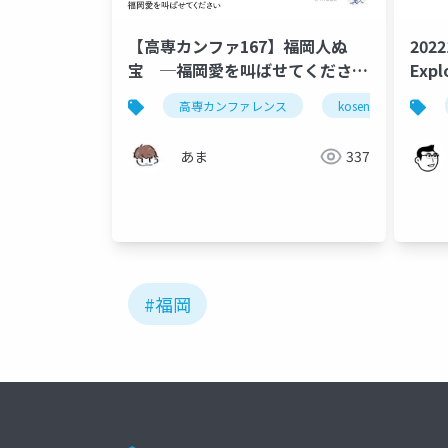
【高専カンファ167】福岡人ぬ
202
宝 ─福岡愛を叫ばせてください
Exp
─
高専カンファレンス
kosenconf167okin
あま
337
#福岡