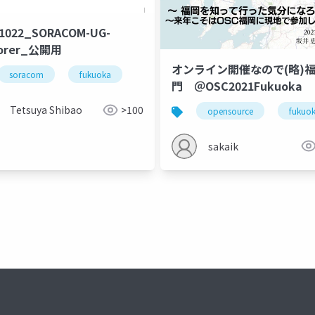
21022_SORACOM-UG-
lorer_公開用
オンライン開催なので(略)
awa
soracom
福岡
fukuoka
門 ＠OSC2021Fukuoka
Tetsuya Shibao
>100
opensource
fukuo
sakaik