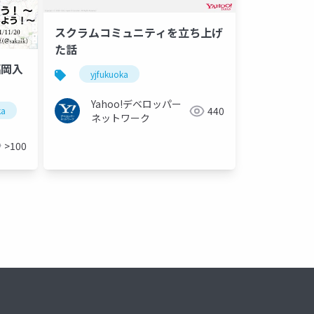
スクラムコミュニティを立ち上げ
た話
福岡入
yjfukuoka
Yahoo!デベロッパー
440
ka
osc
オープンソース
福岡
オープンソースカン
ネットワーク
>100