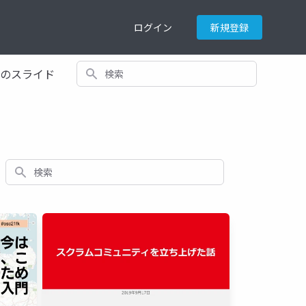
ログイン
新規登録
検索
てのスライド
検索