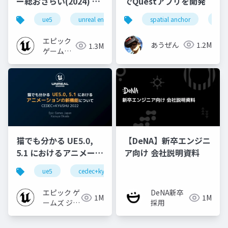
ー総おさらい(2024) 基
でQuestアプリを開発
礎編！
ue5
unreal engine
ue-rendering
spatial anchor
unit
[CEDEC+KYUSHU
2024]
エピック
あうぜん
1.2M
1.3M
ゲームズ
ジャパン
猫でも分かる UE5.0,
【DeNA】新卒エンジニ
5.1 におけるアニメーシ
ア向け 会社説明資料
ョンの新機能について
ue5
cedec+kyushu
ue-animation
ue-opt
【CEDEC+KYUSHU
2022】
エピック ゲ
DeNA新卒
1M
1M
ームズ ジャ
採用
パン