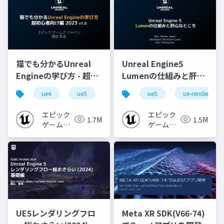
猫でも分かるUnreal
Unreal Engine5
Engineの学び方 - 超初
Lumenの仕組みと肝心
心者向け編 - 2023 v1.0
なところ
ue4
ue5
ue-beginner
ue5
ue-rendering
エピック
エピック
1.7M
1.5M
ゲームズ
ゲームズ
ジャパン
ジャパン
UE5レンダリングフロ
Meta XR SDK(V66-74)