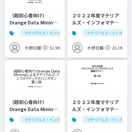
（超初心者向け）
２０２２年度マテリア
Orange Data Mining
ルズ・インフォマティ
によるマテリアルズ・
クス連続セミナー：ベ
マテリアルズ・インフォマティクス
マテリアルズ・インフォマ
データ解析学
インフォマティクスハ
イズ最適化、推薦シス
ンズオン第一回
テム
木野日織
51.9K
木野日織
26.1K
（2023/07/26版）
（超初心者向け）
２０２２年度マテリア
Orange Data Mining
ルズ・インフォマティ
によるマテリアルズ・
クス連続セミナー：回
マテリアルズ・インフォマティクス
マテリアルズ・インフォマ
データ解析学
インフォマティクスハ
帰
ンズオン第二回 （仮）