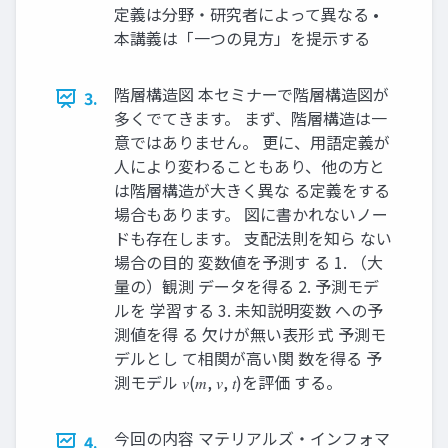
定義は分野・研究者によって異なる •
本講義は「一つの見方」を提示する
階層構造図 本セミナーで階層構造図が
3.
多くでてきます。 まず、階層構造は一
意ではありません。 更に、用語定義が
人により変わることもあり、他の方と
は階層構造が大きく異な る定義をする
場合もあります。 図に書かれないノー
ドも存在します。 支配法則を知ら ない
場合の目的 変数値を予測す る 1. （大
量の）観測 データを得る 2. 予測モデ
ルを 学習する 3. 未知説明変数 への予
測値を得 る 欠けが無い表形 式 予測モ
デルとし て相関が高い関 数を得る 予
測モデル 𝑣(𝑚, 𝑣, 𝑡)を評価 する。
今回の内容 マテリアルズ・インフォマ
4.