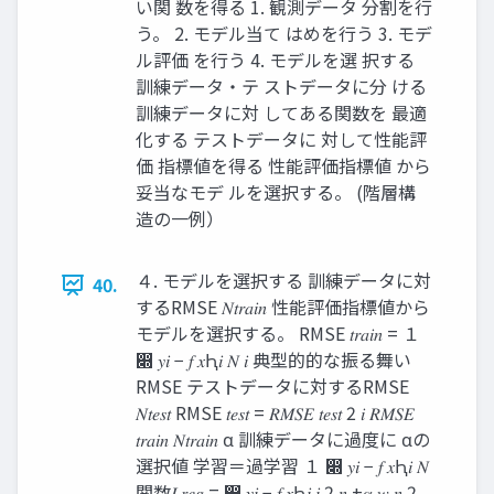
い関 数を得る 1. 観測データ 分割を行
う。 2. モデル当て はめを行う 3. モデ
ル評価 を行う 4. モデルを選 択する
訓練データ・テ ストデータに分 ける
訓練データに対 してある関数を 最適
化する テストデータに 対して性能評
価 指標値を得る 性能評価指標値 から
妥当なモデ ルを選択する。 (階層構
造の一例）
４. モデルを選択する 訓練データに対
40.
するRMSE 𝑁𝑡𝑟𝑎𝑖𝑛 性能評価指標値から
モデルを選択する。 RMSE 𝑡𝑟𝑎𝑖𝑛 = １
෍ 𝑦𝑖 − 𝑓 𝑥Ԧ𝑖 𝑁 𝑖 典型的的な振る舞い
RMSE テストデータに対するRMSE
𝑁𝑡𝑒𝑠𝑡 RMSE 𝑡𝑒𝑠𝑡 = 𝑅𝑀𝑆𝐸 𝑡𝑒𝑠𝑡 2 𝑖 𝑅𝑀𝑆𝐸
𝑡𝑟𝑎𝑖𝑛 𝑁𝑡𝑟𝑎𝑖𝑛 α 訓練データに過度に αの
選択値 学習＝過学習 １ ෍ 𝑦𝑖 − 𝑓 𝑥Ԧ𝑖 𝑁
関数𝐿𝑟𝑒𝑔 = ෍ 𝑦𝑖 − 𝑓 𝑥Ԧ𝑖 𝑖 2 𝑛 +𝛼 𝑤 𝑛 2