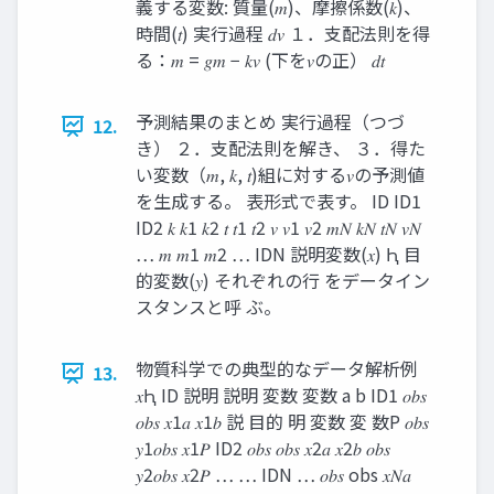
義する変数: 質量(𝑚)、摩擦係数(𝑘)、
時間(𝑡) 実行過程 𝑑𝑣 １．支配法則を得
る：𝑚 = 𝑔𝑚 − 𝑘𝑣 (下を𝑣の正） 𝑑𝑡
予測結果のまとめ 実行過程（つづ
12.
き） ２．支配法則を解き、 ３．得た
い変数（𝑚, 𝑘, 𝑡)組に対する𝑣の予測値
を生成する。 表形式で表す。 ID ID1
ID2 𝑘 𝑘1 𝑘2 𝑡 𝑡1 𝑡2 𝑣 𝑣1 𝑣2 𝑚𝑁 𝑘𝑁 𝑡𝑁 𝑣𝑁
… 𝑚 𝑚1 𝑚2 … IDN 説明変数(𝑥) Ԧ 目
的変数(𝑦) それぞれの行 をデータイン
スタンスと呼 ぶ。
物質科学での典型的なデータ解析例
13.
𝑥Ԧ ID 説明 説明 変数 変数 a b ID1 𝑜𝑏𝑠
𝑜𝑏𝑠 𝑥1𝑎 𝑥1𝑏 説 目的 明 変数 変 数P 𝑜𝑏𝑠
𝑦1𝑜𝑏𝑠 𝑥1𝑃 ID2 𝑜𝑏𝑠 𝑜𝑏𝑠 𝑥2𝑎 𝑥2𝑏 𝑜𝑏𝑠
𝑦2𝑜𝑏𝑠 𝑥2𝑃 … … IDN … 𝑜𝑏𝑠 obs 𝑥𝑁𝑎