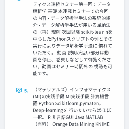
ティクス連続セミナー第一回：データ
解析学 基礎 本連載セミナーでの今回
の内容 • データ解析学手法の系統的紹
介 • データ解析学手法が用いる帰納法
の（再）理解 次回以降 scikit-leaｒnを
中心したPythonスクリプトの例とその
実行によりデータ解析学手法に 慣れて
いただく。 動画 説明が速い部分は動
画を停止、巻戻しなどして御覧くださ
い。動画はセミナー時間外の 視聴も可
能です。
（マテリアルズ）インフォマティクス
5.
(MI)の実践手段 MI実践手段 計算機言
語 Python Scikitlearn,pymaten。
Deep-learningを 行いたいならばほ ぼ
一択。 R 非言語GUI Java MATLAB
（有料） Orange Data Mining KNIME