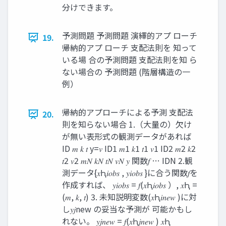
分けできます。
予測問題 予測問題 演繹的アプ ローチ
19.
帰納的アプ ローチ 支配法則を 知って
いる場 合の予測問題 支配法則を知 ら
ない場合の 予測問題 (階層構造の一
例）
帰納的アプローチによる予測 支配法
20.
則を知らない場合 1.（大量の）欠け
が無い表形式の観測データがあれば
ID 𝑚 𝑘 𝑡 y=𝑣 ID1 𝑚1 𝑘1 𝑡1 𝑣1 ID2 𝑚2 𝑘2
𝑡2 𝑣2 𝑚𝑁 𝑘𝑁 𝑡𝑁 𝑣𝑁 𝑦 関数𝑓 … IDN 2.観
測データ{𝑥Ԧ𝑖𝑜𝑏𝑠 , 𝑦𝑖𝑜𝑏𝑠 }に合う関数𝑓を
作成すれば、 𝑦𝑖𝑜𝑏𝑠 = 𝑓(𝑥Ԧ𝑖𝑜𝑏𝑠 ）, 𝑥Ԧ =
(𝑚, 𝑘, 𝑡) 3. 未知説明変数(𝑥Ԧ𝑖𝑛𝑒𝑤 )に対
し𝑦𝑗new の妥当な予測が 可能かもし
れない。 𝑦𝑗𝑛𝑒𝑤 = 𝑓(𝑥Ԧ𝑗𝑛𝑒𝑤 ) 𝑥Ԧ