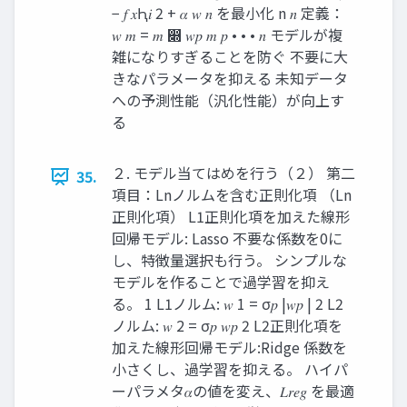
− 𝑓 𝑥Ԧ𝑖 2 + 𝛼 𝑤 𝑛 を最小化 n 𝑛 定義：
𝑤 𝑚 = 𝑚 ෍ 𝑤𝑝 𝑚 𝑝 • • • 𝑛 モデルが複
雑になりすぎることを防ぐ 不要に大
きなパラメータを抑える 未知データ
への予測性能（汎化性能）が向上す
る
２. モデル当てはめを行う（２） 第二
35.
項目：Lnノルムを含む正則化項 （Ln
正則化項） L1正則化項を加えた線形
回帰モデル: Lasso 不要な係数を0に
し、特徴量選択も行う。 シンプルな
モデルを作ることで過学習を抑え
る。 1 L1ノルム: 𝑤 1 = σ𝑝 |𝑤𝑝 | 2 L2
ノルム: 𝑤 2 = σ𝑝 𝑤𝑝 2 L2正則化項を
加えた線形回帰モデル:Ridge 係数を
小さくし、過学習を抑える。 ハイパ
ーパラメタ𝛼の値を変え、𝐿𝑟𝑒𝑔 を最適