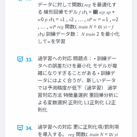
データに対して関数𝐿𝑟𝑒𝑔 を最適化す
る 線形回帰モデル 𝑓 𝑥Ԧ = ෍ 𝑤𝑝 𝑥𝑝 +
𝑤0 𝑝 𝑥Ԧ = 𝑥1 , 𝑥2 , … , 𝑥𝑃 𝑤 = 𝑤1 , 𝑤2
, … , 𝑤𝑃 𝑟𝑒𝑔 関数𝐿 𝑡𝑟𝑎𝑖𝑛 𝑁 = σ𝑖 𝑦𝑖 − 𝑓
𝑥Ԧ𝑖 訓練データ数： 𝑁 𝑡𝑟𝑎𝑖𝑛 2 を最小化
して𝑤を学習
過学習への対応 問題点： • 訓練デー
33.
タへの誤差だけを最小化 モデルが複
雑になりすぎることがある • 訓練デ
ータにはよく合うが、新しいデータ
では予測精度が低下（過学習） 過学
習対応方法 特徴量選択 重回帰分析に
よる変数選択 正則化 L1正則化 L2正
則化
過学習への対応 更に正則化項/罰則項
34.
を導入する。 𝑟𝑒𝑔 関数𝐿 𝑡𝑟𝑎𝑖𝑛 𝑁 = σ𝑖 𝑦𝑖