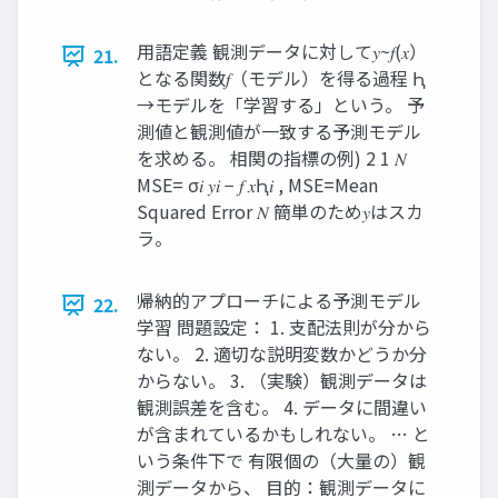
用語定義 観測データに対して𝑦~𝑓(𝑥）
21.
となる関数𝑓（モデル）を得る過程 Ԧ
→モデルを「学習する」という。 予
測値と観測値が一致する予測モデル
を求める。 相関の指標の例) 2 1 𝑁
MSE= σ𝑖 𝑦𝑖 − 𝑓 𝑥Ԧ𝑖 , MSE=Mean
Squared Error 𝑁 簡単のため𝑦はスカ
ラ。
帰納的アプローチによる予測モデル
22.
学習 問題設定： 1. 支配法則が分から
ない。 2. 適切な説明変数かどうか分
からない。 3. （実験）観測データは
観測誤差を含む。 4. データに間違い
が含まれているかもしれない。 … と
いう条件下で 有限個の（大量の）観
測データから、 目的：観測データに