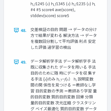
Ԧ 𝑓1245 (𝑥) Ԧ 𝑓1345 (𝑥) Ԧ 𝑓1235 (𝑥) Ԧ
#4 #5 score4 ave(score),
stddev(score) score5
交差検証の目的 問題 → データの分け
48.
方で結果が変わる 解決方法 → データ
を複数回分割して平均評価 利点 安定
した評価 過学習の検出
データ解析学手法 データ解析学手 法
49.
既に収集された データを用いる 手法
目的のために随 時にデータを収 集す
る手法 {𝑥}のみ Ԧ 𝑦~𝑓(𝑥） Ԧ 説明変数
間の関 係性を見つける ＝教師なし学
習 目的変数の予測 ＝教師あり学習 量
的目的変数 質的目的変数 回帰 分類
量的目的変数 次元圧縮 クラスタリン
グ ベイズ最適化 質的目的変数 データ