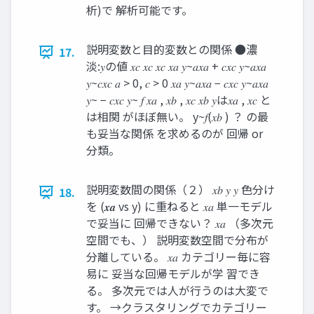
析)で 解析可能です。
説明変数と目的変数との関係 ●濃
17.
淡:𝑦の値 𝑥𝑐 𝑥𝑐 𝑥𝑐 𝑥𝑎 𝑦~𝑎𝑥𝑎 + 𝑐𝑥𝑐 𝑦~𝑎𝑥𝑎
𝑦~𝑐𝑥𝑐 𝑎 > 0, 𝑐 > 0 𝑥𝑎 𝑦~𝑎𝑥𝑎 − 𝑐𝑥𝑐 𝑦~𝑎𝑥𝑎
𝑦~ − 𝑐𝑥𝑐 𝑦~ 𝑓 𝑥𝑎 , 𝑥𝑏 , 𝑥𝑐 𝑥𝑏 𝑦は𝑥𝑎 , 𝑥𝑐 と
は相関 がほぼ無い。 y~𝑓(𝑥𝑏 ) ？ の最
も妥当な関係 を求めるのが 回帰 or
分類。
説明変数間の関係（２） 𝑥𝑏 𝑦 𝑦 色分け
18.
を (𝒙𝒂 vs y) に重ねると 𝑥𝑎 単一モデル
で妥当に 回帰できない？ 𝑥𝑎 （多次元
空間でも、） 説明変数空間で分布が
分離している。 𝑥𝑎 カテゴリー毎に容
易に 妥当な回帰モデルが学 習でき
る。 多次元では人が行うのは大変で
す。 →クラスタリングでカテゴリー