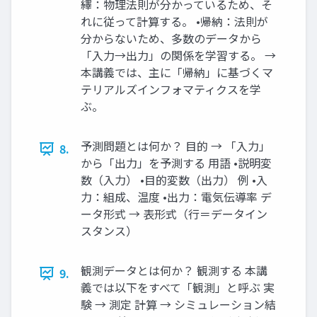
繹：物理法則が分かっているため、そ
れに従って計算する。 •帰納：法則が
分からないため、多数のデータから
「入力→出力」の関係を学習する。 →
本講義では、主に「帰納」に基づくマ
テリアルズインフォマティクスを学
ぶ。
予測問題とは何か？ 目的 → 「入力」
8.
から「出力」を予測する 用語 •説明変
数（入力） •目的変数（出力） 例 •入
力：組成、温度 •出力：電気伝導率 デ
ータ形式 → 表形式（行＝データイン
スタンス）
観測データとは何か？ 観測する 本講
9.
義では以下をすべて「観測」と呼ぶ 実
験 → 測定 計算 → シミュレーション結