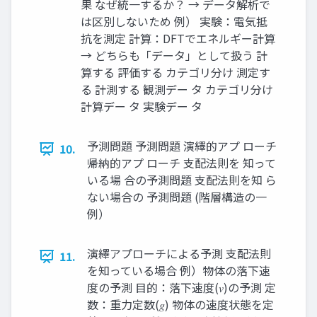
果 なぜ統一するか？ → データ解析で
は区別しないため 例） 実験：電気抵
抗を測定 計算：DFTでエネルギー計算
→ どちらも「データ」として扱う 計
算する 評価する カテゴリ分け 測定す
る 計測する 観測デー タ カテゴリ分け
計算デー タ 実験デー タ
予測問題 予測問題 演繹的アプ ローチ
10.
帰納的アプ ローチ 支配法則を 知って
いる場 合の予測問題 支配法則を知 ら
ない場合の 予測問題 (階層構造の一
例）
演繹アプローチによる予測 支配法則
11.
を知っている場合 例）物体の落下速
度の予測 目的：落下速度(𝑣)の予測 定
数：重力定数(𝑔) 物体の速度状態を定