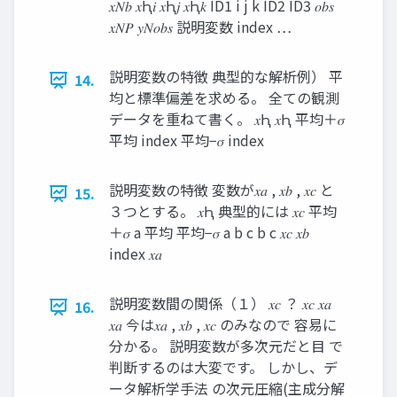
𝑥𝑁𝑏 𝑥Ԧ𝑖 𝑥Ԧ𝑗 𝑥Ԧ𝑘 ID1 i j k ID2 ID3 𝑜𝑏𝑠
𝑥𝑁𝑃 𝑦𝑁𝑜𝑏𝑠 説明変数 index …
説明変数の特徴 典型的な解析例） 平
14.
均と標準偏差を求める。 全ての観測
データを重ねて書く。 𝑥Ԧ 𝑥Ԧ 平均＋𝜎
平均 index 平均−𝜎 index
説明変数の特徴 変数が𝑥𝑎 , 𝑥𝑏 , 𝑥𝑐 と
15.
３つとする。 𝑥Ԧ 典型的には 𝑥𝑐 平均
＋𝜎 a 平均 平均−𝜎 a b c b c 𝑥𝑐 𝑥𝑏
index 𝑥𝑎
説明変数間の関係（１） 𝑥𝑐 ？ 𝑥𝑐 𝑥𝑎
16.
𝑥𝑎 今は𝑥𝑎 , 𝑥𝑏 , 𝑥𝑐 のみなので 容易に
分かる。 説明変数が多次元だと目 で
判断するのは大変です。 しかし、デ
ータ解析学手法 の次元圧縮(主成分解