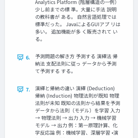
Analytics Platform (階層構造の一例）
少し前までの標 準。大量に手法 説明
の教科書が ある。 自然言語処理では
標準だった。 JavaによるGUIアプ リは
多い。 追加機能が多 く販売されて い
る。
予測問題の解き方 予測する 演繹法 帰
6.
納法 支配法則に従っ データから予測
て予測する する。
演繹と帰納の違い 演繹 (Deduction)
7.
帰納 (Induction) 物理法則が既知 物理
法則が未知 既知の法則から結果を予測
データから法則（モデル）を学習 入力
→ 物理法則 → 出力 入力 → 機械学習
モデル → 出力 例：第一原理計算、化
学反応論 例：機械学習、深層学習 •演