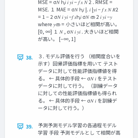
MSE = σ𝑁 Ԧ𝑖 𝑖 𝑦𝑖 − 𝑓 𝑥 𝑁 2 . RMSE =
MSE. １ MAE = σ𝑁 Ԧ𝑖 |. 𝑖 |𝑦𝑖 − 𝑓 𝑥 𝑁 𝑅2
= 1 − 2 σ𝑁 𝑖 𝑦𝑖 −𝑓 𝑥Ԧ𝑖 σ𝑁 ത 2 𝑖 𝑦𝑖 −𝑦
where 𝑦ത = 小さいほど相関が高い。
[0, ∞] １ 𝑁 , σ𝑁 𝑖 𝑦𝑖 . 大きいほど相関
が高い。 [−∞, 1]
３. モデル評価を行う （相関度合いを
38.
示す）回帰評価指標を用いて テスト
データに対して性能評価指標値を得
る。 ← 具体的手段 ← σ𝑁 𝑖 をテスト
データに対して行う。 （訓練データ
に対しての性能評価指標値も得られ
る。 ← 具体的手段 ← σ𝑁 𝑖 を訓練デ
ータに対して行う。）
予測予測モデル学習の各過程モデル
39.
学習 手段 予測モデルとし て相関が高