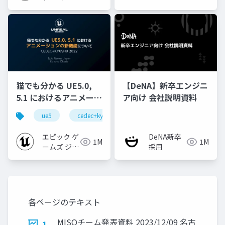
ジャパン
猫でも分かる UE5.0,
【DeNA】新卒エンジニ
5.1 におけるアニメーシ
ア向け 会社説明資料
ョンの新機能について
ue5
cedec+kyushu
ue-animation
ue-opt
【CEDEC+KYUSHU
2022】
エピック ゲ
DeNA新卒
1M
1M
ームズ ジャ
採用
パン
各ページのテキスト
MISOチーム発表資料 2023/12/09 名古
1.