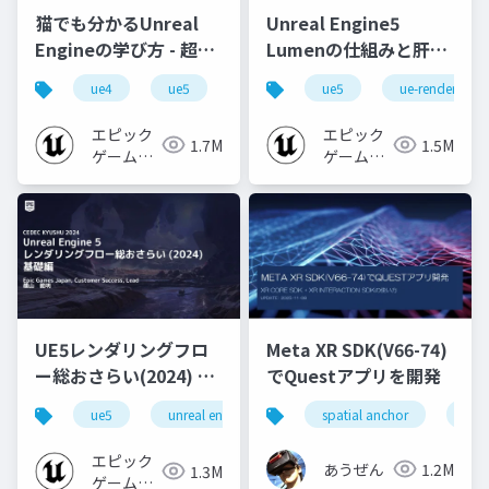
猫でも分かるUnreal
Unreal Engine5
Engineの学び方 - 超初
Lumenの仕組みと肝心
心者向け編 - 2023 v1.0
なところ
ue4
ue5
ue-beginner
ue5
ue-rendering
エピック
エピック
1.7M
1.5M
ゲームズ
ゲームズ
ジャパン
ジャパン
UE5レンダリングフロ
Meta XR SDK(V66-74)
ー総おさらい(2024) 基
でQuestアプリを開発
礎編！
ue5
unreal engine
ue-rendering
spatial anchor
unit
[CEDEC+KYUSHU
2024]
エピック
あうぜん
1.2M
1.3M
ゲームズ