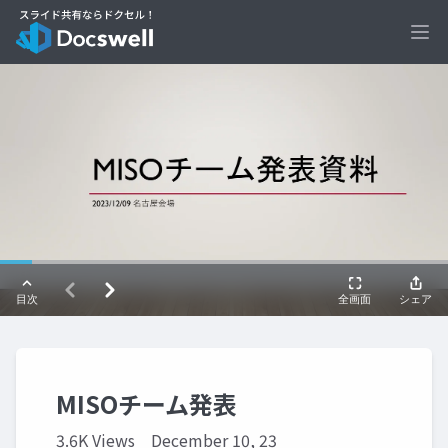
Ope
MISOチーム発表
3.6K Views
December 10, 23