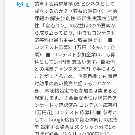
該当する審査基準 05 ビジネスとして
8.
成立するのか？（収益の源泉①） 社会
課題の 解決 独創性 革新性 実現性 汎用
性 「自治コン」の収益は3つの要素か
ら成り立っており、中でもコンテスト
応募料は最も主要な収益源です。 ◼
コンテスト応募料 1万円（支払い：企
業） ◼ コンテスト参加企業は、応募
料として1万円を 支払います。自治体
との協業チャンスを1万円 で手にする
ことができるため、企業目線でも 費用
対効果の高い投資と捉えることがで
き、 本価格設定でも参加者は集まると
想定します。 ※金額妥当性は経営者ア
ンケートで確認済み コンテスト応募料
1万円/社 コンテスト 応募料 ◼ 参考と
して、Google広告で自治体向けの広告
を 設定する場合は50クリック分で1万
円ほど必要 （1クリック200円と試