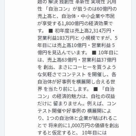
題の 解決 独創性 革新性 実現性 汎用
性 「自治コン」が狙うのは60億円の
売上高と、自治体・中小企業や市民
が享受する1,800億円の経済効果で
す。 ◼ 初年度は売上高2,314万円・
営業利益183万円と 小規模ですが、5
年目には売上高10億円・営業利益 5
億円を見込んでいます。 ◼ 10年目に
は、売上高63億円・営業利益37億円
を 創出、まさにコーヒーを買うよう
な気軽さでコンテスト を開催し、各
自治体が好事例を横展開し合える世
界 を当たり前にします。 ◼ 「自治
コン」の経済的魅力は、自社の収益
だけに 留まりません。例えば、コン
テスト開催や好事例の 横展開によ
り、1つの自治体と企業が結ばれるこ
とで 将来的に1,000万円の価値を創出
すると仮定すると、 10年目には