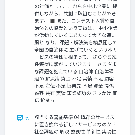
の対価として、これらを中小企業に 提
供しながら、共創に取組むことができ
ます。 ◼ また、コンテスト入賞や自
治体との協業という実績は、 中小企業
が活動していくにあたって大きな追い
風と なり、課題・解決策を横展開して
全国の自治体に 広げていくという本サ
ービスの特性も相まって、 さらなる案
件獲得に繋がっていきます。 さまざま
な課題を抱えている 自治体 自治体課
題の 解決策 資金 不足 実績 不足 顧客
不足 宣伝 不足 協業先 不足 資金 提供
顧客 共有 実績 事業成功の きっかけ 宣
伝 協業 6
該当する審査基準 04 既存のサービス
7.
に置き換わる新しいサービスなのか？
社会課題の 解決 独創性 革新性 実現性