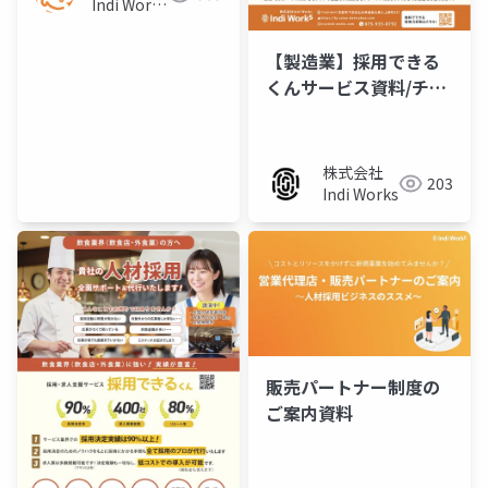
Indi Works
／パートナ
ー様
【製造業】採用できる
くんサービス資料/チラ
シ
株式会社
203
Indi Works
販売パートナー制度の
ご案内資料