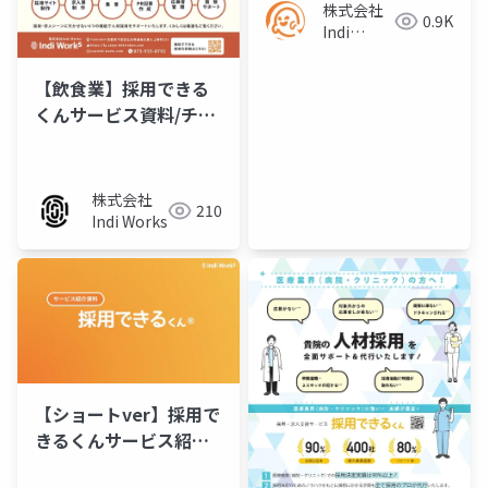
株式会社
0.9K
Indi
Works／
パートナ
【飲食業】採用できる
ー様
くんサービス資料/チラ
シ
株式会社
210
Indi Works
【ショートver】採用で
きるくんサービス紹介
資料