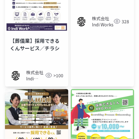
立てて考えてみた/サー
ビス資料
株式会社
328
Indi Works
【葬儀業】採用できる
くんサービス／チラシ
株式会社
>100
Indi
Works