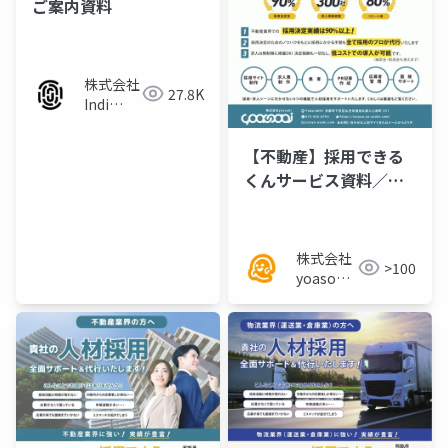
ご案内資料
株式会社
27.8K
Indi
Works
【不動産】採用できる
くんサービス資料／チ
ラシ
株式会社
>100
yoasobi
／パート
ナー様