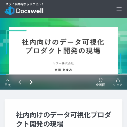
Ope
社内向けのデータ可視化プロダ
クト開発の現場