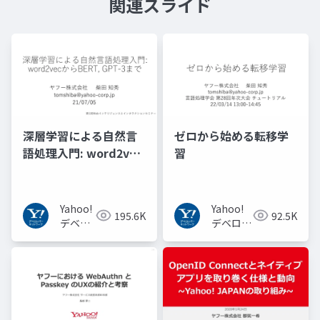
関連スライド
深層学習による自然言
ゼロから始める転移学
語処理入門: word2vec
習
からBERT, GPT-3まで
Yahoo!
Yahoo!
195.6K
92.5K
デベロ
デベロッ
ッパー
パーネッ
ネット
トワーク
ワーク