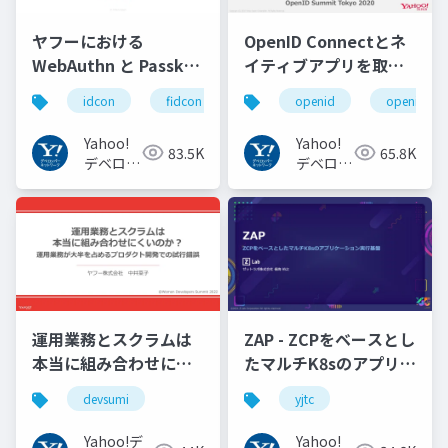
ヤフーにおける
OpenID Connectとネ
WebAuthn と Passkey
イティブアプリを取り
の UX の紹介と考察
巻く仕様と動向 Yahoo!
idcon
fidcon
openid
openid_to
#idcon #fidcon
JAPANの取り組み
#openid
Yahoo!
Yahoo!
83.5K
65.8K
#openid_tokyo
デベロッ
デベロッ
パーネッ
パーネッ
トワーク
トワーク
運用業務とスクラムは
ZAP - ZCPをベースとし
本当に組み合わせにく
たマルチK8sのアプリケ
いのか︖運用業務が大
ーション実行基盤
devsumi
yjtc
半を占めるプロダクト
#YJTC / YJTC21 B-3
開発での試行錯誤
Yahoo!デ
Yahoo!