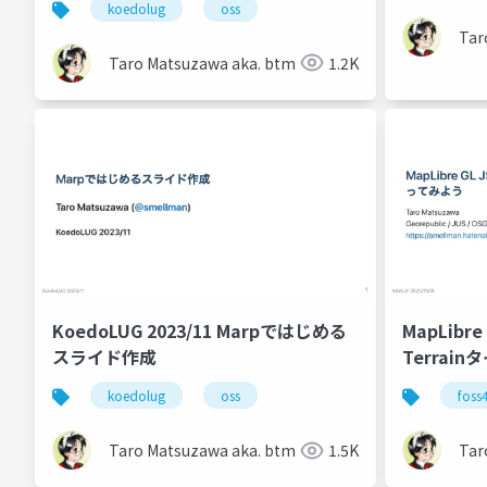
koedolug
oss
Tar
Taro Matsuzawa aka. btm
1.2K
KoedoLUG 2023/11 Marpではじめる
MapLibr
スライド作成
Terrai
koedolug
oss
foss
Taro Matsuzawa aka. btm
1.5K
Tar