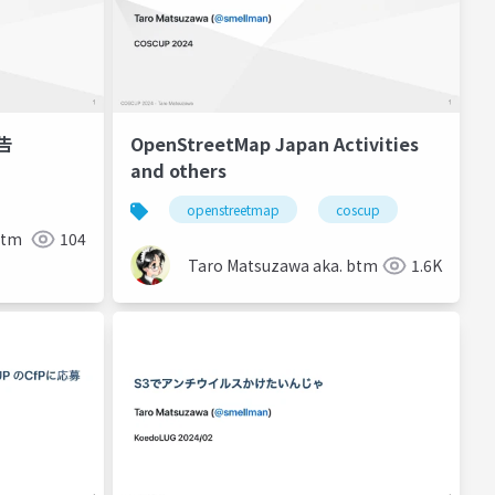
報告
OpenStreetMap Japan Activities
and others
openstreetmap
coscup
btm
104
Taro Matsuzawa aka. btm
1.6K