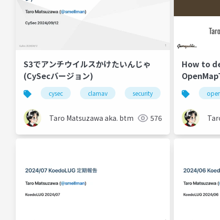
S3でアンチウイルスかけたいんじゃ
How to de
(CySecバージョン)
OpenMapTi
editor?
cysec
clamav
security
open
Taro Matsuzawa aka. btm
576
Tar