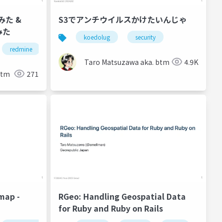
みた &
S3でアンチウイルスかけたいんじゃ
みた
koedolug
security
redmine
Taro Matsuzawa aka. btm
4.9K
btm
271
 map -
RGeo: Handling Geospatial Data
for Ruby and Ruby on Rails