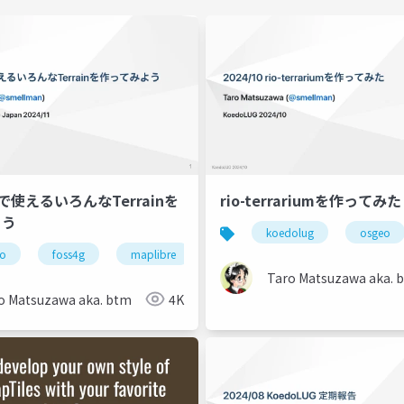
reで使えるいろんなTerrainを
rio-terrariumを作ってみた
よう
koedolug
osgeo
eo
foss4g
maplibre
Taro Matsuzawa aka. 
o Matsuzawa aka. btm
4K