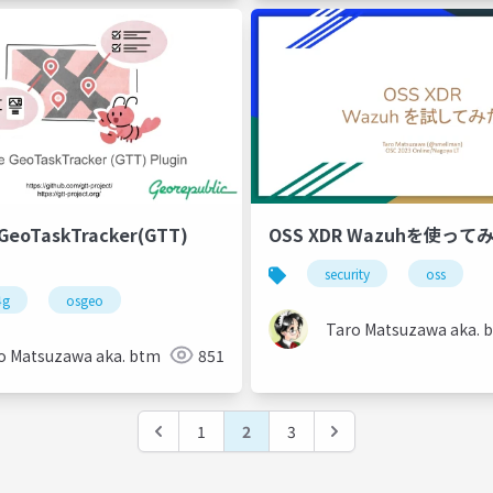
GeoTaskTracker(GTT)
OSS XDR Wazuhを使って
security
oss
4g
osgeo
Taro Matsuzawa aka. 
o Matsuzawa aka. btm
851
1
2
3