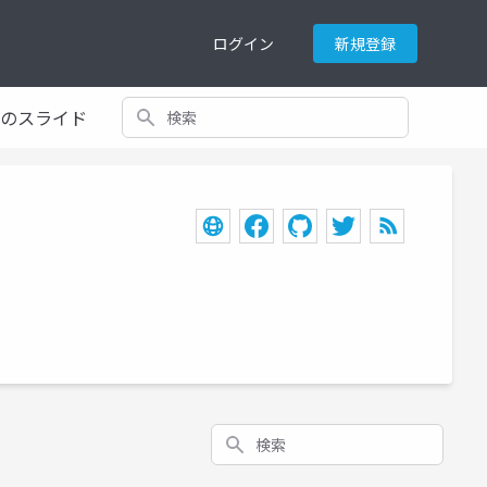
ログイン
新規登録
検索
てのスライド
検索