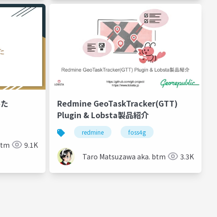
みた
Redmine GeoTaskTracker(GTT)
Plugin & Lobsta製品紹介
redmine
foss4g
btm
9.1K
Taro Matsuzawa aka. btm
3.3K