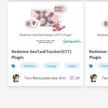
Redmine GeoTaskTracker(GTT)
Redmine 
Plugin
Plugin
redmine
foss4g
osgeo
foss
Taro Matsuzawa aka. btm
2K
Tar