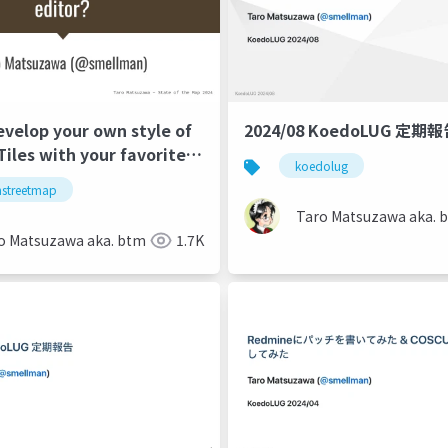
velop your own style of
2024/08 KoedoLUG 定期
les with your favorite
koedolug
streetmap
Taro Matsuzawa aka. 
o Matsuzawa aka. btm
1.7K