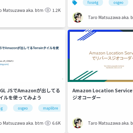
foss4g
osgeo
o Matsuzawa aka. btm
1.2K
Taro Matsuzawa aka. 
e GL JSでAmazonが出してる
Amazon Location Serv
nタイルを使ってみよう
ジオコーダー
4g
osgeo
maplibre
o Matsuzawa aka. btm
6.6K
Taro Matsuzawa aka. 