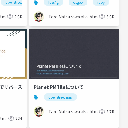
openstreetmap
oss
foss4g
osgeo
ruby
btm
2.6K
Taro Matsuzawa aka. btm
3.6K
iceでリバース
Planet PMTileについて
openstreetmap
Taro Matsuzawa aka. btm
2.7K
btm
724