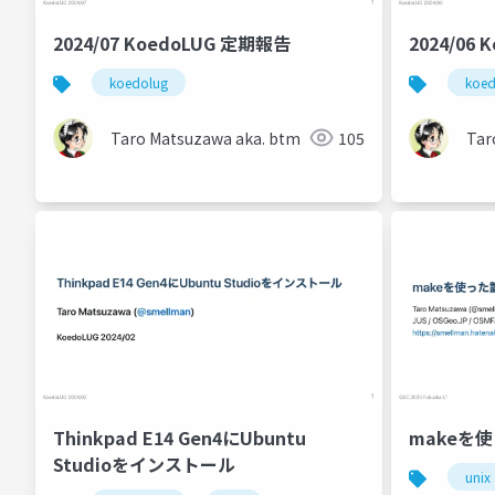
2024/07 KoedoLUG 定期報告
2024/06
koedolug
koed
Taro Matsuzawa aka. btm
105
Tar
Thinkpad E14 Gen4にUbuntu
makeを
Studioをインストール
unix