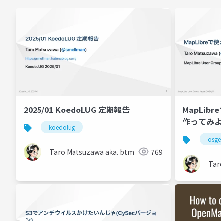
2025/01 KoedoLUG 定期報告
MapLib
作ってみ
koedolug
osg
Taro Matsuzawa aka. btm
769
Tar