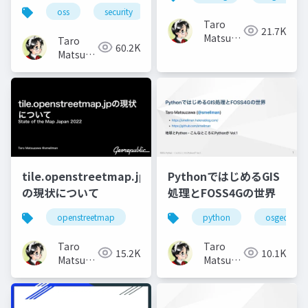
oss
security
Taro
21.7K
Matsuzawa
Taro
60.2K
aka.
Matsuzawa
btm
aka.
btm
tile.openstreetmap.jp
PythonではじめるGIS
の現状について
処理とFOSS4Gの世界
openstreetmap
python
osgeo
Taro
Taro
15.2K
10.1K
Matsuzawa
Matsuzawa
aka.
aka.
btm
btm