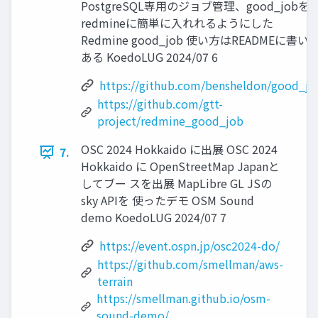
PostgreSQL専用のジョブ管理、good_jobを
redmineに簡単に入れれるようにした
Redmine good_job 使い方はREADMEに書い
ある KoedoLUG 2024/07 6
https://github.com/bensheldon/good_jo
https://github.com/gtt-
project/redmine_good_job
OSC 2024 Hokkaido に出展 OSC 2024
7.
Hokkaido に OpenStreetMap Japanと
してブー スを出展 MapLibre GL JSの
sky APIを 使ったデモ OSM Sound
demo KoedoLUG 2024/07 7
https://event.ospn.jp/osc2024-do/
https://github.com/smellman/aws-
terrain
https://smellman.github.io/osm-
sound-demo/