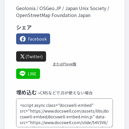
Geolonia / OSGeo.JP / Japan Unix Society /
OpenStreetMap Foundation Japan
シェア
Facebook
(Twitter)
またはPlayer版
LINE
埋め込む
»CMSなどでJSが使えない場合