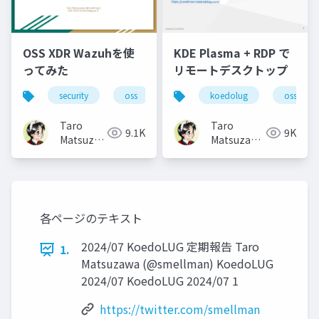
OSS XDR Wazuhを使
KDE Plasma + RDP で
ってみた
リモートデスクトップ
security
oss
koedolug
oss
Taro
Taro
9.1K
9K
Matsuzawa
Matsuzawa
aka. btm
aka. btm
各ページのテキスト
2024/07 KoedoLUG 定期報告 Taro
1.
Matsuzawa (@smellman) KoedoLUG
2024/07 KoedoLUG 2024/07 1
https://twitter.com/smellman