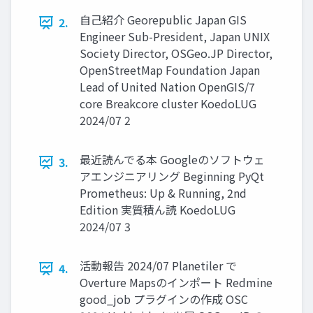
自己紹介 Georepublic Japan GIS
2.
Engineer Sub-President, Japan UNIX
Society Director, OSGeo.JP Director,
OpenStreetMap Foundation Japan
Lead of United Nation OpenGIS/7
core Breakcore cluster KoedoLUG
2024/07 2
最近読んでる本 Googleのソフトウェ
3.
アエンジニアリング Beginning PyQt
Prometheus: Up & Running, 2nd
Edition 実質積ん読 KoedoLUG
2024/07 3
活動報告 2024/07 Planetiler で
4.
Overture Mapsのインポート Redmine
good_job プラグインの作成 OSC