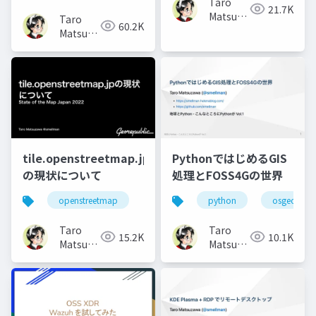
Taro
21.7K
Matsuzawa
Taro
60.2K
aka.
Matsuzawa
btm
aka.
btm
tile.openstreetmap.jp
PythonではじめるGIS
の現状について
処理とFOSS4Gの世界
openstreetmap
python
osgeo
Taro
Taro
15.2K
10.1K
Matsuzawa
Matsuzawa
aka.
aka.
btm
btm