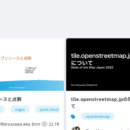
ースと点群
tile.openstreetmap.
て
g
osgeo
point cloud
openstreetmap
 Matsuzawa aka. btm
21.7K