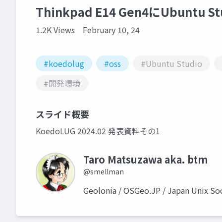
Thinkpad E14 Gen4にUbuntu
1.2K Views
February 10, 24
#koedolug
#oss
#Ubuntu Studio
#開発環境
スライド概要
KoedoLUG 2024.02 発表資料その1
Taro Matsuzawa aka. btm
@smellman
Geolonia / OSGeo.JP / Japan Unix S