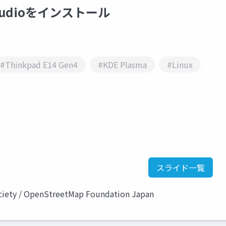
 Studioをインストール
#Thinkpad E14 Gen4
#KDE Plasma
#Linux
スライド一覧
ociety / OpenStreetMap Foundation Japan