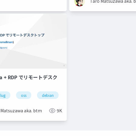
Taro Matsuzawa aka. 
sma + RDP でリモートデスク
lug
oss
debian
kde
 Matsuzawa aka. btm
9K