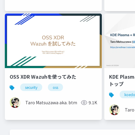
OSS XDR Wazuhを使ってみた
KDE Pla
トップ
security
oss
koedo
Taro Matsuzawa aka. btm
9.1K
Taro