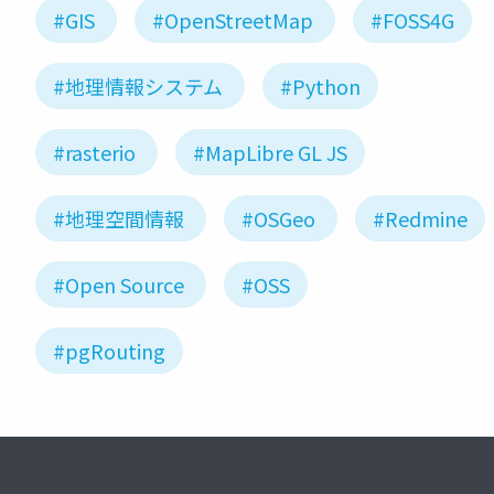
#GIS
#OpenStreetMap
#FOSS4G
#地理情報システム
#Python
#rasterio
#MapLibre GL JS
#地理空間情報
#OSGeo
#Redmine
#Open Source
#OSS
#pgRouting