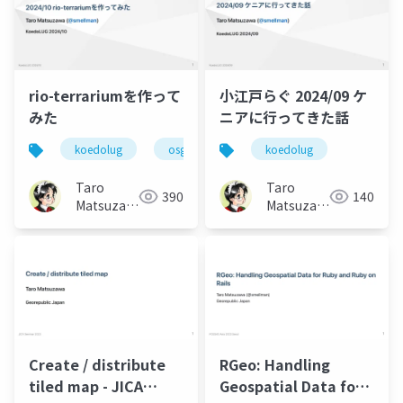
rio-terrariumを作って
小江戸らぐ 2024/09 ケ
みた
ニアに行ってきた話
koedolug
osgeo
foss4g
koedolug
Taro
Taro
390
140
Matsuzawa
Matsuzawa
aka. btm
aka. btm
Create / distribute
RGeo: Handling
tiled map - JICA
Geospatial Data for