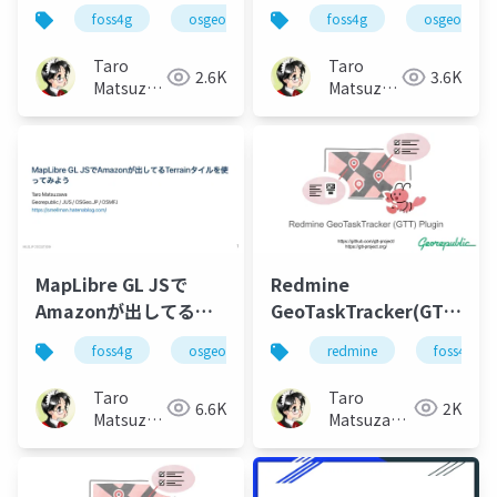
seminar 2023
Ruby and Ruby on
foss4g
osgeo
openstreetmap
foss4g
osgeo
oss
Rails
Taro
Taro
2.6K
3.6K
Matsuzawa
Matsuzawa
aka. btm
aka. btm
MapLibre GL JSで
Redmine
Amazonが出してる
GeoTaskTracker(GTT)
Terrainタイルを使って
Plugin
foss4g
osgeo
maplibre
redmine
foss4g
みよう
Taro
Taro
6.6K
2K
Matsuzawa
Matsuzawa
aka. btm
aka. btm