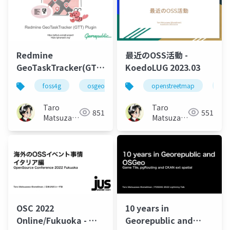
Redmine
最近のOSS活動 -
GeoTaskTracker(GTT)
KoedoLUG 2023.03
Plugin
foss4g
osgeo
openstreetmap
os
Taro
Taro
851
551
Matsuzawa
Matsuzawa
aka. btm
aka. btm
OSC 2022
10 years in
Online/Fukuoka - 海
Georepublic and