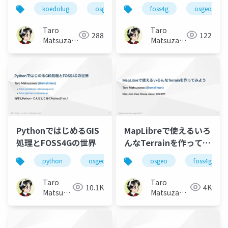
FOSS4G Hokkaido
koedolug
osgeo
foss4g
osgeo
2025
Taro
Taro
288
122
Matsuzawa
Matsuzawa
aka. btm
aka. btm
PythonではじめるGIS
MapLibreで使えるいろ
処理とFOSS4Gの世界
んなTerrainを作ってみ
よう
python
osgeo
foss4g
osgeo
foss4g
Taro
Taro
10.1K
4K
Matsuzawa
Matsuzawa
aka.
aka. btm
btm