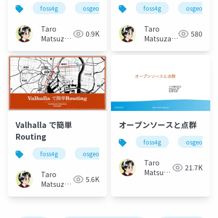
外のOSSイベント事情
OSGeo / FOSS4G 2022
foss4g
osgeo
openstreetmap
foss4g
osgeo
イタリア編
Lightning Talk
Taro
Taro
0.9K
580
Matsuzawa
Matsuzawa
aka. btm
aka. btm
Valhalla で簡単
オープンソースと点群
Routing
foss4g
osgeo
foss4g
osgeo
openstreetmap
Taro
21.7K
Matsuzawa
Taro
5.6K
aka.
Matsuzawa
btm
aka. btm