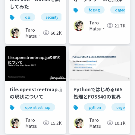
してみた
foss4g
osgeo
oss
security
Taro
21.7K
Matsuzawa
Taro
60.2K
aka.
Matsuzawa
btm
aka.
btm
tile.openstreetmap.jp
PythonではじめるGIS
の現状について
処理とFOSS4Gの世界
openstreetmap
python
osgeo
Taro
Taro
15.2K
10.1K
Matsuzawa
Matsuzawa
aka.
aka.