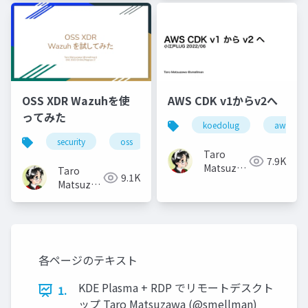
btm
btm
OSS XDR Wazuhを使
AWS CDK v1からv2へ
ってみた
koedolug
aws
security
oss
Taro
7.9K
Matsuzawa
Taro
9.1K
aka. btm
Matsuzawa
aka. btm
各ページのテキスト
KDE Plasma + RDP でリモートデスクト
1.
ップ Taro Matsuzawa (@smellman)