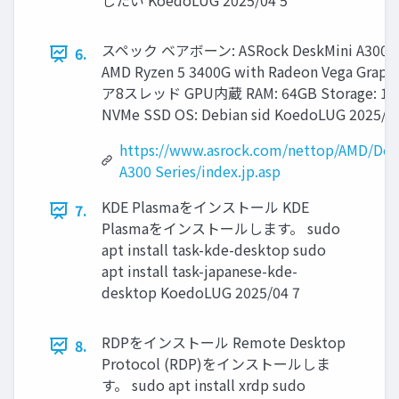
したい KoedoLUG 2025/04 5
スペック ベアボーン: ASRock DeskMini A300 C
6.
AMD Ryzen 5 3400G with Radeon Vega Graph
ア8スレッド GPU内蔵 RAM: 64GB Storage: 1
NVMe SSD OS: Debian sid KoedoLUG 2025/0
https://www.asrock.com/nettop/AMD/Des
A300 Series/index.jp.asp
KDE Plasmaをインストール KDE
7.
Plasmaをインストールします。 sudo
apt install task-kde-desktop sudo
apt install task-japanese-kde-
desktop KoedoLUG 2025/04 7
RDPをインストール Remote Desktop
8.
Protocol (RDP)をインストールしま
す。 sudo apt install xrdp sudo