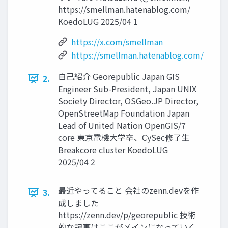
https://smellman.hatenablog.com/
KoedoLUG 2025/04 1
https://x.com/smellman
https://smellman.hatenablog.com/
自己紹介 Georepublic Japan GIS
2.
Engineer Sub-President, Japan UNIX
Society Director, OSGeo.JP Director,
OpenStreetMap Foundation Japan
Lead of United Nation OpenGIS/7
core 東京電機大学卒、CySec修了生
Breakcore cluster KoedoLUG
2025/04 2
最近やってること 会社のzenn.devを作
3.
成しました
https://zenn.dev/p/georepublic 技術
的な記事はここがメインになっていく