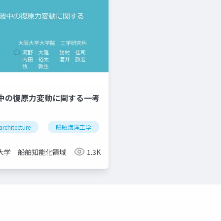
中の復原⼒変動に関する⼀考
architecture
シミュレータ
船舶海洋工学
船舶操縦性能
ship stability
船舶復原性
大学 船舶知能化領域
1.3K