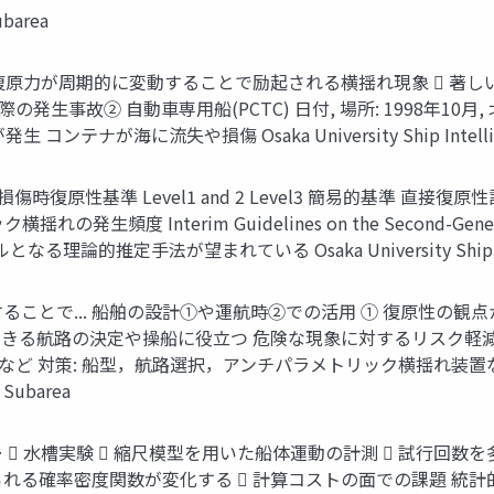
ubarea
 復原⼒が周期的に変動することで励起される横揺れ現象  
事故② ⾃動⾞専⽤船(PCTC) ⽇付, 場所: 1998年10⽉, 北太平
ナが海に流失や損傷 Osaka University Ship Intelligent
原性基準 Level1 and 2 Level3 簡易的基準 直接復原性評価 
nterim Guidelines on the Second-Generation Inta
論的推定⼿法が望まれている Osaka University Ship Intelli
ることで... 船舶の設計➀や運航時②での活⽤ ① 復原性の観
きる航路の決定や操船に役⽴つ 危険な現象に対するリスク軽減
我など 対策: 船型，航路選択，アンチパラメトリック横揺れ装
n Subarea
  ⽔槽実験  縮尺模型を⽤いた船体運動の計測  試⾏回数
られる確率密度関数が変化する  計算コストの⾯での課題 