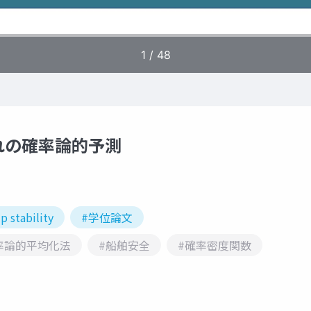
れの確率論的予測
p stability
#学位論文
率論的平均化法
#船舶安全
#確率密度関数