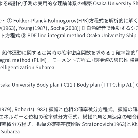
の実⽤的な理論体系の構築 Osaka University Ship Intell
okker-Planck-Kolmogorov(FPK)⽅程式を解析的に解く
1963), Young(1987), Socha(2008)]  ⽩⾊雑
line integral method Osaka University Ship Intel
… 船体運動に関する定常時の確率密度関数を求める 1 確率論的
 integral method (PLIM)，モーメント⽅程式+期待値
ligentization Subarea
Osaka University Body plan ( C11 ) Body plan ( ITTCship A1 ) 
1979), Roberts(1982) 振幅と位相の確率微分⽅程式，振幅の確率密度関
19) 系の全エネルギーと位相の確率微分⽅程式，横揺れ⾓と⾓速度の結合確率密度関
確率微分⽅程式，振幅の確率密度関数 Stratonovich(1963)とKhasm
n Subarea