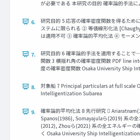
が必要である 本研究の⽬的 確率論的⼿法による統計的予測
研究⽬的 5 応答の確率密度関数を得るために… ① F
6.
ステムに限られる ② 等価線形化法 [Chaughy(
は適⽤不可 ③ 確率論的平均化法 ④ モーメント⽅程式 ⑤ PDF 
研究⽬的 6 確率論的⼿法を適⽤することで
7.
関数 3 横揺れ⾓の確率密度関数 PDF line
度の確率密度関数 Osaka University Ship Intel
対象船 7 Principal particulars at full scale 
8.
Intelligentization Subarea
確率論的平均化法 8 先⾏研究  Ariaratnam(
9.
Spanos(1986), Somayajulaら(20
(2012), Zhouら(2021) 系の全エネルギーの
く Osaka University Ship Intelligentizatio