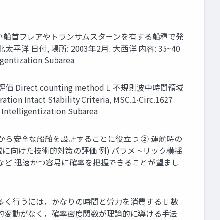
著しい船⾸フレアやトランサムスターンを有する船種で発
洋 ⽇付, 場所: 2003年2⽉, ⼤⻄洋 内容: 35~40
ization Subarea
Direct counting method  不規則波中時間領域
ct Stability Criteria, MSC.1-Circ.1627
gentization Subarea
点から安全な船舶を設計することに役⽴つ ② 運航時の
に向けた技術的対策の評価 例) パラメトリック横揺
置など 迅速かつ容易に確率を把握できることが望まし
を多く⾏うには，かなりの時間と労⼒を消費する  数
統計的変動がなく，確率密度関数が理論的に導ける⼿法