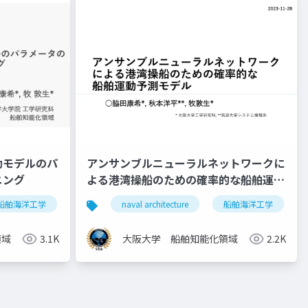
動モデルのパ
アンサンブルニューラルネットワークに
ニング
よる港湾操船のための確率的な船舶運動
予測モデル
船舶海洋工学
船舶操縦性
naval architecture
自動運航船
船舶海洋工学
領域
3.1K
大阪大学 船舶知能化領域
2.2K