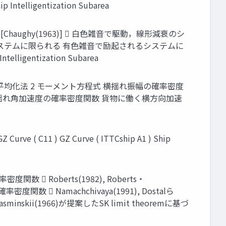
igentization Subarea
[Chaughy(1963)]  ⽩⾊雑⾳で駆動，線形減衰のシ
⾳で駆動するシステムに限られる 有⾊雑⾳で励起されるシステムに
ligentization Subarea
平均化法 2 モーメント⽅程式 横揺れ振幅の確率密度
の線形性 横揺れ⾓加速度の確率密度関数 貨物に働く横⽅向加速
GZ Curve ( C11 ) GZ Curve ( ITTCship A1 ) Ship
数  Roberts(1982), Roberts・
数  Namachchivaya(1991), Dostalら
inskii(1966)が提案したSK limit theoremに基づ