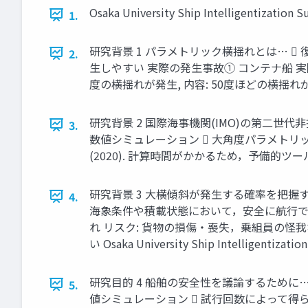
Osaka University Ship Intelligentization S
1.
研究背景 1 パラメトリック横揺れとは… 
2.
⽣しやすい 実際の発⽣事故➀ コンテナ船 実際の発⽣
度の横揺れが発⽣, 内容: 50度ほどの横揺れが発⽣ コンテ
研究背景 2 国際海事機関(IMO)の第⼆世代⾮損傷時復
3.
数値シミュレーション  ⼤⾓度パラメトリック横揺れの発⽣頻度 I
(2020). 計算時間がかかるため，予備的ツールとなる理
研究背景 3 ⼤横傾斜が発⽣する確率を把握す
4.
海象条件や積載状態において，安全に航⾏で
れ リスク: 貨物の損傷・喪失，乗組員の怪
い Osaka University Ship Intelligentizatio
研究⽬的 4 船舶の安全性を議論するために…
5.
値シミュレーション  試⾏回数によって得