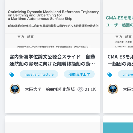
宮内新喜学位論文公聴会スライド 自動
CMA-ES
運航船の実現に向けた離着桟操船の動的
ー起因の頻
モデルと 経路計画の最適化
naval architecture
船舶海洋工学
ph.d.
cma-e
学
大阪大学 船舶知能化領域
21.1K
大阪