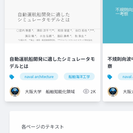
自動運航船開発に適したシミュレータモ
不規則向波
デルとは
察
naval architecture
船舶海洋工学
自動運航船
naval 
大阪大学 船舶知能化領域
2K
大阪
各ページのテキスト