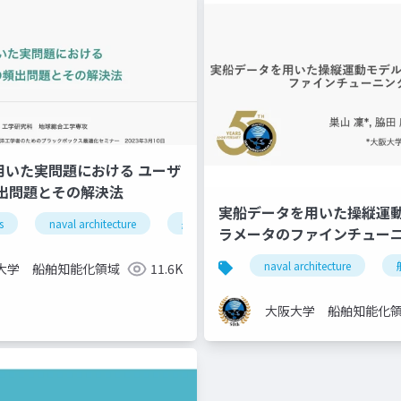
を用いた実問題における ユーザ
出問題とその解決法
実船データを⽤いた操縦運
s
位論文
naval architecture
船舶海洋工学
ラメータのファインチュー
naval architecture
大学 船舶知能化領域
11.6K
大阪大学 船舶知能化