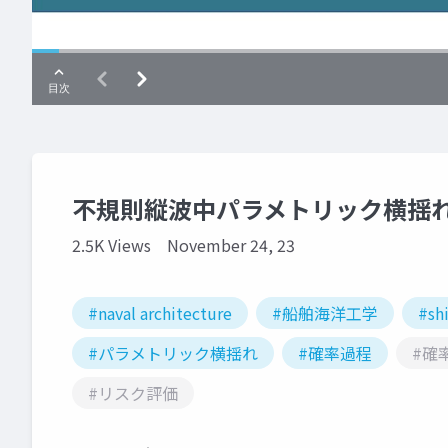
不規則縦波中パラメトリック横揺
2.5K Views
November 24, 23
#naval architecture
#船舶海洋工学
#shi
#パラメトリック横揺れ
#確率過程
#確
#リスク評価