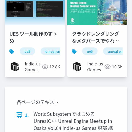
UE5 ツール制作のすゝ
クラウドレンダリング
め
なメタバースでやれる
ことやれないこと
ue5
unreal engine
editor utility widget
ue5
unreal engine
c
Indie-us
Indie-us
12.8K
10.6K
Games
Games
各ページのテキスト
WorldSubsystemではじめる
1.
UnrealC++ Unreal Engine Meetup in
Osaka Vol.04 Indie-us Games 服部 綜