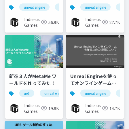
ーチャルライブでの実
unreal engine
ue5
コントロールリグ
unreal engine
ue5
揺
例
Indie-us
Indie-us
56.9K
27.7K
Games
Games
新卒３⼈がMetaMe ワ
Unreal Engineを使っ
ールドを作ってみた！
てオンラインゲームを
作ってみよう！
ue5
unreal engine
ネットワークゲーム
unreal engine
ue5
Indie-us
Indie-us
19.8K
14.7K
Games
Games