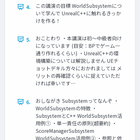
この講演の目標 WorldSubsystemにつ
4.
いて学んで UnrealC++に触れるきっか
けを作る！
おことわり ・本講演は初～中級者向け
5.
になっています (目安：BPでゲーム一
通り作れるくらい) ・UnrealC++の環
境構築については解説しません UEチ
ョットデキル方々におかれましては メ
リットの再確認くらいに捉えていただ
ければ幸いです…
おしながき Subsystemってなんぞ ・
6.
WorldSubsystemの特徴 ・
SubsystemとC++ WorldSubsystem活
用例① ・単一責任の原則(超要約) ・
ScoreManagerSubsystem
WorldSubsystem活用例② ・参照と依