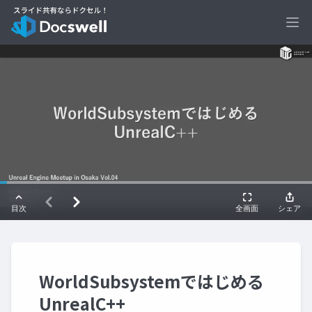
Ope
WorldSubsystemではじめる
UnrealC++