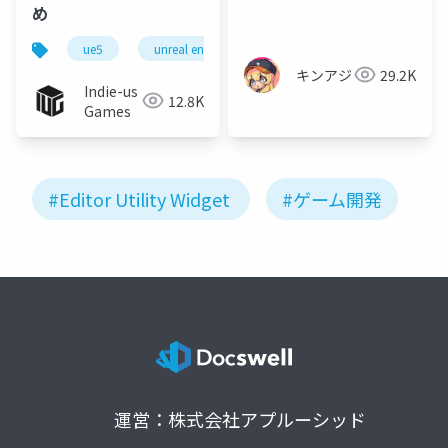
め
ue5
unreal engine
editor utility widget
c
キンアジ
29.2K
Indie-us
12.8K
Games
#Editor Utility Widget
#ゲーム開発
運営：株式会社アプルーシッド