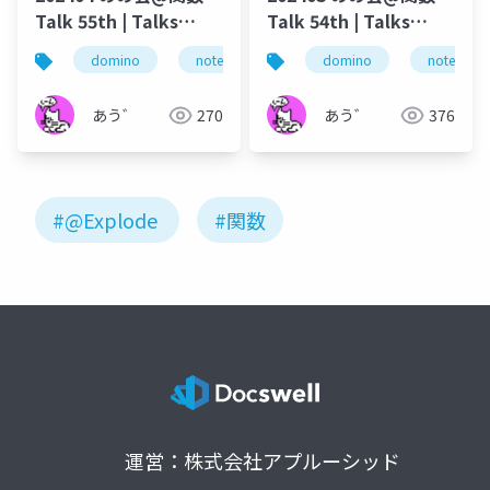
Talk 55th | Talks
Talk 54th | Talks
around @Functions
around @Functions
domino
notes
dominoforever
domino
notes
lotus not
in Notes and Domino
in Notes and Domino
あう゛
270
あう゛
376
#@Explode
#関数
運営：株式会社アプルーシッド