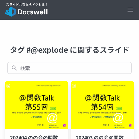
Ope
タグ #@explode に関するスライド
検索
202404 のの会@関数
202403 のの会@関数