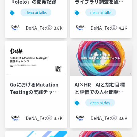
『olelo』の開発記録
ライブラリ調査を通し
て〜
dena ai talks
dena ai talks
DeNA_Tech
3.8K
DeNA_Tech
4.2K
GoにおけるMutation
AI×HR AIと挑む目標
Testingの実践チャレ
と評価での人材開発サ
ンジ
イクル
dena ai day
DeNA_Tech
3.7K
DeNA_Tech
3.6K