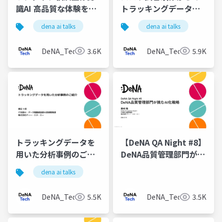
識AI 高品質な体験を磨
トラッキングデータ生
き込むData-Centricな
成
dena ai talks
dena ai talks
開発の実践
DeNA_Tech
3.6K
DeNA_Tech
5.9K
トラッキングデータを
【DeNA QA Night #8】
用いた分析事例のご紹
DeNA品質管理部門が挑
介
むAI化戦略
dena ai talks
DeNA_Tech
5.5K
DeNA_Tech
3.5K