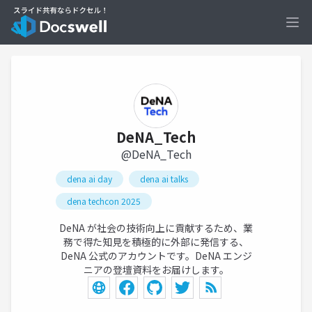
Ope
DeNA_Tech
@DeNA_Tech
dena ai day
dena ai talks
dena techcon 2025
DeNA が社会の技術向上に貢献するため、業
務で得た知見を積極的に外部に発信する、
DeNA 公式のアカウントです。DeNA エンジ
ニアの登壇資料をお届けします。