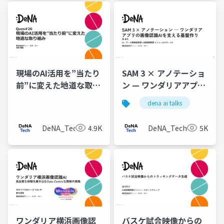
現場のAI活用を”当たり
SAM 3 × アノテーショ
前”に変えた地道な取り
ン — ワンダリアアプリ
組み
の画像認識AIを支える
dena ai talks
基盤作り
DeNA_Tech
4.9K
DeNA_Tech
5K
ワンダリア横浜画像認
バスケ試合映像からの