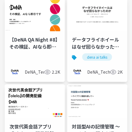
【DeNA QA Night #8】
データフライホイール
その検証、AIなら即日
はなぜ回らなかったの
です
か
dena ai talks
DeNA_Tech
2.2K
DeNA_Tech
2K
次世代英会話アプリ
対話型AIの記憶管理 〜