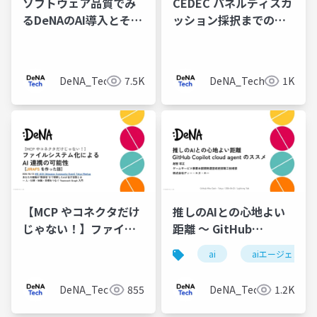
ソフトウェア品質でみ
CEDEC パネルディスカ
るDeNAのAI導入とその
ッション採択までの挑
効果
戦とふりかえり
DeNA_Tech
7.5K
DeNA_Tech
1K
【MCP やコネクタだけ
推しのAIとの心地よい
じゃない！】ファイル
距離 〜 GitHub
システム化による AI 連
Copilot cloud agent
ai
aiエージェント
携の可能性【JIRAFS を
のススメ
作った話】
DeNA_Tech
855
DeNA_Tech
1.2K