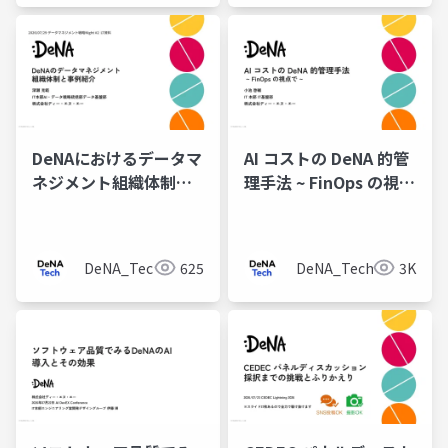
DeNAにおけるデータマ
AI コストの DeNA 的管
ネジメント組織体制と
理手法 ~ FinOps の視点
事例紹介
で ~
DeNA_Tech
625
DeNA_Tech
3K