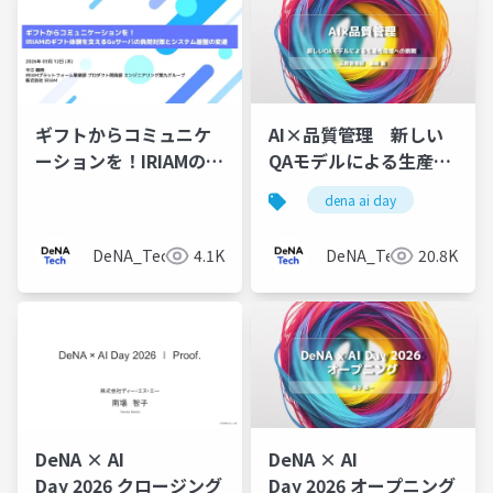
ギフトからコミュニケ
AI×品質管理 新しい
ーションを！IRIAMのギ
QAモデルによる生産性
フト体験を支えるGoサ
倍増への挑戦
dena ai day
ーバの負荷対策とシス
テム基盤の変遷
DeNA_Tech
4.1K
DeNA_Tech
20.8K
DeNA × AI
DeNA × AI
Day 2026 クロージング
Day 2026 オープニング