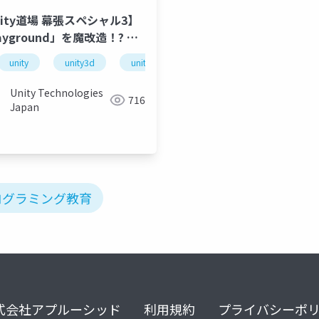
nity道場 幕張スペシャル3】
ayground」を魔改造！? ゲ
デザイン授業への活用
unity
unity3d
unity道場
unitydojo
unity道場
unitydojo
unity道場 幕張スペシャル3 -education編-
Unity Technologies
716
Japan
ログラミング教育
式会社アプルーシッド
利用規約
プライバシーポ