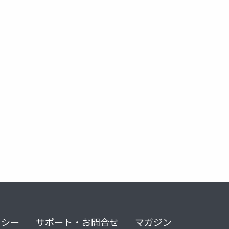
 幕張スペシャル3 -education編-
リシー
サポート・お問合せ
マガジン