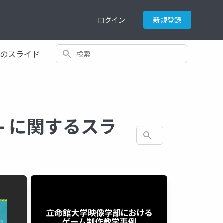
ログイン
新規登録
検索
てのスライド
n編- に関するスラ
検索