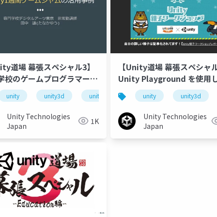
nity道場 幕張スペシャル3】
【Unity道場 幕張スペシャ
学校のゲームプログラマーコ
Unity Playground を使
におけるUnity1週間ゲーム
子ワークショップについて
unity
unity3d
unity道場
unitydojo
unity
unity3d
unity道場
unitydojo
unity道場 幕張スペシャル3 -education編-
ムの活用事例
Unity Technologies
Unity Technologies
1K
Japan
Japan