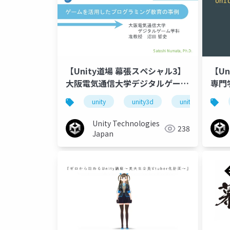
【U
【Unity道場 幕張スペシャル3】
専門
大阪電気通信大学デジタルゲーム
ース
学科における、ゲームを活用した
unity
unity3d
unity道場
ジャ
プログラミング教育の事例
Unity Technologies
238
Japan