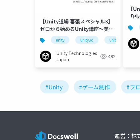
【U
「Pl
【Unity道場 幕張スペシャル3】
ーム
ゼロから始めるUnity講座〜美大
生全員Vtuber化計画〜
unity
unity3d
unity道場
Unity Technologies
482
Japan
#Unity
#ゲーム制作
#プ
運営：株