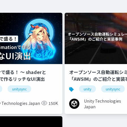
erで盛る！ 〜 shaderと
オープンソース自動運転シ
onで作るリッチなUI演出
「AWSIM」のご紹介と実装
unitysync
unity
unitysync
Unity Technologies
y Technologies Japan
150K
Japan