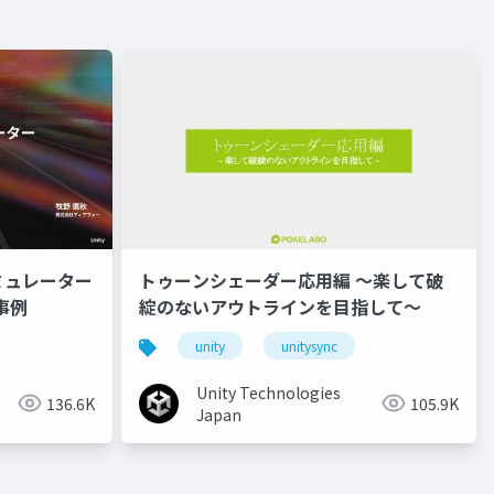
ミュレーター
トゥーンシェーダー応用編 ～楽して破
事例
綻のないアウトラインを目指して～
unity
unitysync
Unity Technologies
136.6K
105.9K
Japan