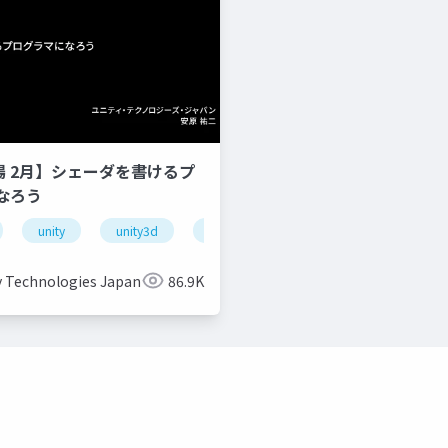
道場 2月】シェーダを書けるプ
なろう
unity
unity3d
shader
unity道場
unitydoj
y Technologies Japan
86.9K