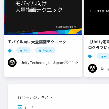
モバイル向け大量描画テクニック
【Unity
ログラマに
unity
unitysync
gpu
Unity Technologies Japan
90.1K
Unit
各ページのテキスト
/
1.