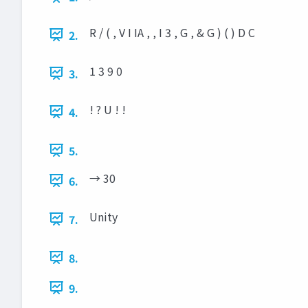
R / ( , V I IA , , I 3 , G , & G ) ( ) D C
2.
1 3 9 0
3.
! ? U ! !
4.
5.
→ 30
6.
Unity
7.
8.
9.