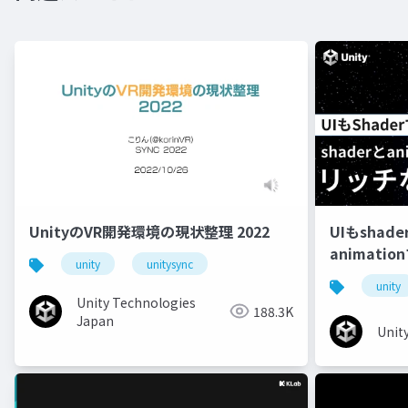
UnityのVR開発環境の現状整理 2022
UIもshad
animati
unity
unitysync
unity
Unity Technologies
188.3K
Japan
Unit