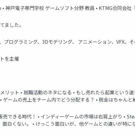
_jp • 神戸電子専門学校 ゲームソフト分野 教員 • KTMG合同会
してました。
企画、プログラミング、3Dモデリング、 アニメーション、VFX、
ントを主催
メリット • 就職活動のネタになる • もし売れたら起業という道も
• ゲームの売上をチーム内でどう分配する？ • 税金はちゃんと
売できる時代！ • インディーゲームの市場は右肩上がり • Ste
、面白くない。 • けっこう面白いが、他ゲームとの違いが特に