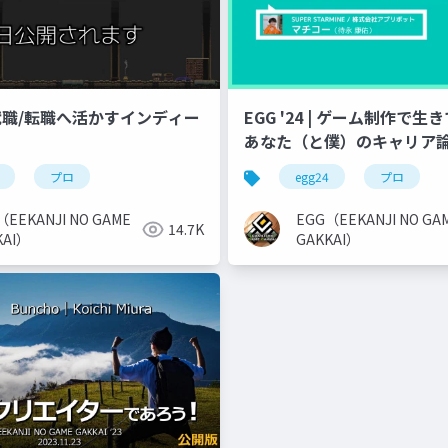
 | 就職/転職へ活かすインディー
EGG '24 | ゲーム制作で
あなた（と僕）のキャリア
プロ
egg24
プロ
（EEKANJI NO GAME
EGG（EEKANJI NO GA
14.7K
KAI）
GAKKAI）