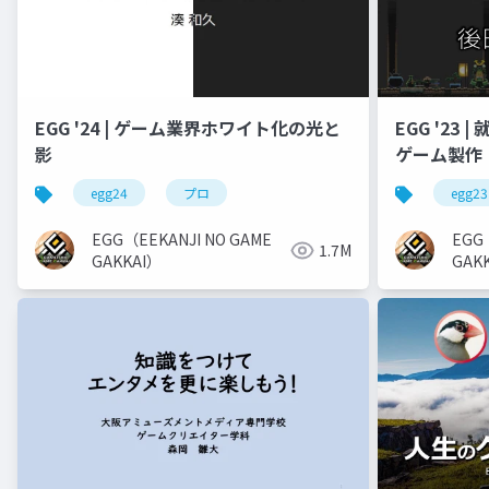
EGG '24 | ゲーム業界ホワイト化の光と
EGG '23
影
ゲーム製作
egg24
プロ
egg23
EGG（EEKANJI NO GAME
EGG
1.7M
GAKKAI）
GAK