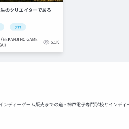
 | 人生のクリエイターであろ
プロ
（EEKANJI NO GAME
5.1K
KAI）
う • インディーゲーム販売までの道 • 神戸電子専門学校とイン