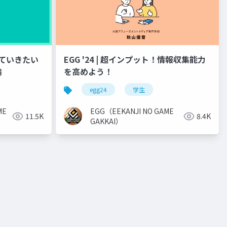
生きていきたい
EGG '24 | 超インプット！情報収集能力
論
を高めよう！
egg24
学生
ME
EGG（EEKANJI NO GAME
11.5K
8.4K
GAKKAI）