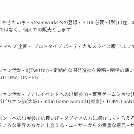
たい事 • Steamworksへの登録 • ＄100必要 • 銀行口座
法人ではなく、個人での販売とします
マップ 企画・ プロトタイプ バーティカルスライス版 アルファ版
ン活動 • X(Twitter) • 定期的な開発進捗を投稿 • 関係
 AUTOMATON • Etc…
活動 • リアルイベントへの出展参加 • 東京ゲームショウ(東京) •
ンjp(大阪) • Indie Game Summit(東京) • TOKYO SAN
ントへの出展参加の良い所 • メディアの方に紹介してもらえる • 
いろいろな業界の方々と出会える • ユーザーからの貴重な意見 •